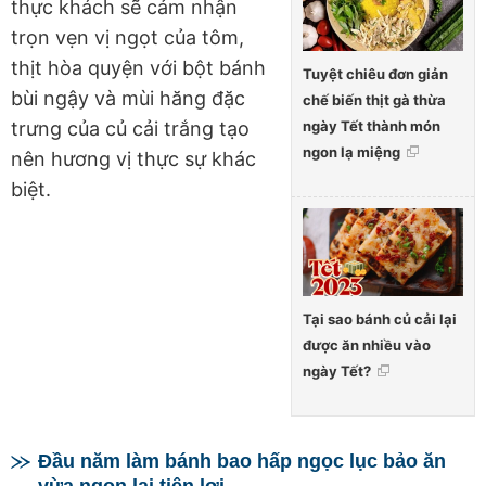
thực khách sẽ cảm nhận
trọn vẹn vị ngọt của tôm,
thịt hòa quyện với bột bánh
Tuyệt chiêu đơn giản
bùi ngậy và mùi hăng đặc
chế biến thịt gà thừa
ngày Tết thành món
trưng của củ cải trắng tạo
ngon lạ miệng
nên hương vị thực sự khác
biệt.
Tại sao bánh củ cải lại
được ăn nhiều vào
ngày Tết?
Đầu năm làm bánh bao hấp ngọc lục bảo ăn
vừa ngon lại tiện lợi