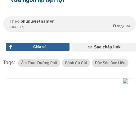
Theo
phunuvietnam.vn
Copy link
(GMT +7)
Chia sẻ
Sao chép link
Tags:
Ẩm Thực Đường Phố
Bánh Củ Cải
Đặc Sản Bạc Liêu