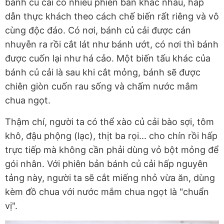
bánh củ cải có nhiều phiên bản khác nhau, hấp
dẫn thực khách theo cách chế biến rất riêng và vô
cùng độc đáo. Có nơi, bánh củ cải được cán
nhuyễn ra rồi cắt lát như bánh ướt, có nơi thì bánh
được cuốn lại như há cảo. Một biến tấu khác của
bánh củ cải là sau khi cắt mỏng, bánh sẽ được
chiên giòn cuốn rau sống và chấm nước mắm
chua ngọt.
Thậm chí, người ta có thể xào củ cải bào sợi, tôm
khô, đậu phộng (lạc), thịt ba rọi... cho chín rồi hấp
trực tiếp mà không cần phải dùng vỏ bột mỏng để
gói nhân. Với phiên bản bánh củ cải hấp nguyên
tảng này, người ta sẽ cắt miếng nhỏ vừa ăn, dùng
kèm đồ chua với nước mắm chua ngọt là "chuẩn
vị".