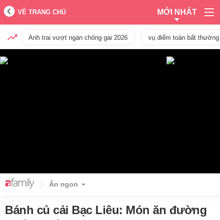
MỚI NHẤT
VỀ TRANG CHỦ
Anh trai vượt ngàn chông gai 2026
vụ điểm toán bất thường
Ăn ngon
Bánh củ cải Bạc Liêu: Món ăn đường