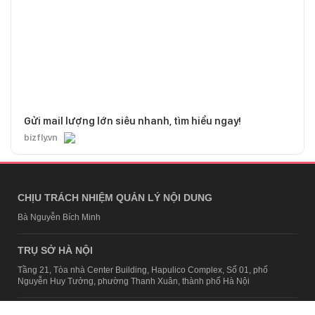
Gửi mail lượng lớn siêu nhanh, tìm hiểu ngay!
bizfly.vn
CHỊU TRÁCH NHIỆM QUẢN LÝ NỘI DUNG
Bà Nguyễn Bích Minh
TRỤ SỞ HÀ NỘI
Tầng 21, Tòa nhà Center Building, Hapulico Complex, Số 01, phố
Nguyễn Huy Tưởng, phường Thanh Xuân, thành phố Hà Nội
Email:
contact@afamily.vn |
Điện thoại:
024 7309 5555, máy lẻ 62.370