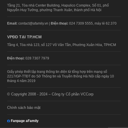
Tầng 21, Tòa nhà Center Building, Hapulico Complex, Số 01, phố
Nguyễn Huy Tưởng, phường Thanh Xuân, thành phố Hà Nội
Email:
contact@afamily.vn |
Điện thoại:
024 7309 5555, máy lẻ 62.370
VPĐD TẠI TP.HCM
Tầng 4, Tòa nhà 123, số 127 Võ Văn Tần, Phường Xuân Hòa, TPHCM
Điện thoại:
028 7307 7979
Giấy phép thiết lập trang thông tin điện tử tổng hợp trên mạng số
2217/GP-TTĐT do Sở Thông tin và Truyền thông Hà Nội cấp ngày 10
tháng 4 năm 2019
© Copyright 2008 - 2024 – Công ty Cổ phần VCCorp
Chính sách bảo mật
Fanpage aFamily