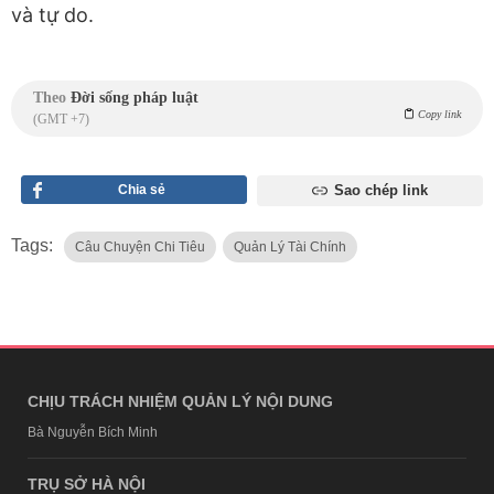
và tự do.
Theo
Đời sống pháp luật
Copy link
(GMT +7)
Chia sẻ
Sao chép link
Tags:
Câu Chuyện Chi Tiêu
Quản Lý Tài Chính
CHỊU TRÁCH NHIỆM QUẢN LÝ NỘI DUNG
Bà Nguyễn Bích Minh
TRỤ SỞ HÀ NỘI