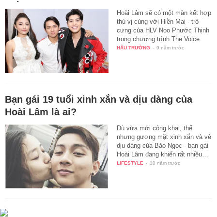
Hoài Lâm sẽ có một màn kết hợp
thú vị cùng với Hiền Mai - trò
cưng của HLV Noo Phước Thịnh
trong chương trình The Voice.
HẬU TRƯỜNG
-
9 năm trước
Bạn gái 19 tuổi xinh xắn và dịu dàng của
Hoài Lâm là ai?
Dù vừa mới công khai, thế
nhưng gương mặt xinh xắn và vẻ
dịu dàng của Bảo Ngọc - bạn gái
Hoài Lâm đang khiến rất nhiều…
LIFESTYLE
-
10 năm trước