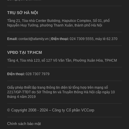
TRỤ SỞ HÀ NỘI
Tầng 21, Tòa nhà Center Building, Hapulico Complex, Số 01, phố
Nguyễn Huy Tưởng, phường Thanh Xuân, thành phố Hà Nội
Email:
contact@afamily.vn |
Điện thoại:
024 7309 5555, máy lẻ 62.370
VPĐD TẠI TP.HCM
Tầng 4, Tòa nhà 123, số 127 Võ Văn Tần, Phường Xuân Hòa, TPHCM
Điện thoại:
028 7307 7979
Giấy phép thiết lập trang thông tin điện tử tổng hợp trên mạng số
2217/GP-TTĐT do Sở Thông tin và Truyền thông Hà Nội cấp ngày 10
tháng 4 năm 2019
© Copyright 2008 - 2024 – Công ty Cổ phần VCCorp
Chính sách bảo mật