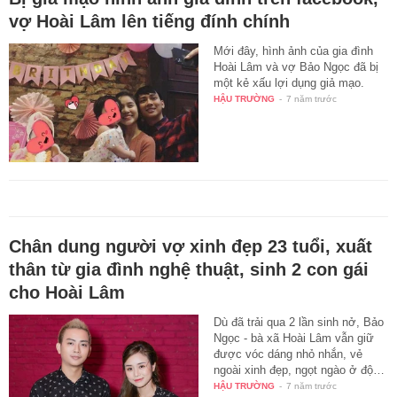
vợ Hoài Lâm lên tiếng đính chính
Mới đây, hình ảnh của gia đình
Hoài Lâm và vợ Bảo Ngọc đã bị
một kẻ xấu lợi dụng giả mạo.
HẬU TRƯỜNG
-
7 năm trước
Chân dung người vợ xinh đẹp 23 tuổi, xuất
thân từ gia đình nghệ thuật, sinh 2 con gái
cho Hoài Lâm
Dù đã trải qua 2 lần sinh nở, Bảo
Ngọc - bà xã Hoài Lâm vẫn giữ
được vóc dáng nhỏ nhắn, vẻ
ngoài xinh đẹp, ngọt ngào ở độ…
HẬU TRƯỜNG
-
7 năm trước