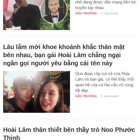
nhỏ đang được dân mạng liên tục
truyền tay nhau.
HẬU TRƯỜNG
-
7 năm trước
Lâu lắm mới khoe khoảnh khắc thân mật
bên nhau, bạn gái Hoài Lâm chẳng ngại
ngần gọi người yêu bằng cái tên này
Qua đoạn clip vui vẻ của Hoài
Lâm và bạn gái, có thể thấy mối
quan hệ của cả hai vẫn vô cùng
tốt đẹp.
HẬU TRƯỜNG
-
7 năm trước
Hoài Lâm thân thiết bên thầy trò Noo Phước
Thịnh