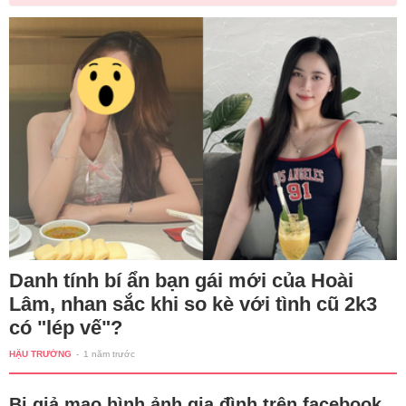
Danh tính bí ẩn bạn gái mới của Hoài
Lâm, nhan sắc khi so kè với tình cũ 2k3
có "lép vế"?
HẬU TRƯỜNG
-
1 năm trước
Bị giả mạo hình ảnh gia đình trên facebook,