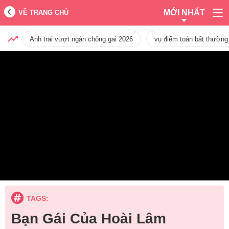
MỚI NHẤT
VỀ TRANG CHỦ
Anh trai vượt ngàn chông gai 2026
vụ điểm toán bất thường
TAGS:
Bạn Gái Của Hoài Lâm