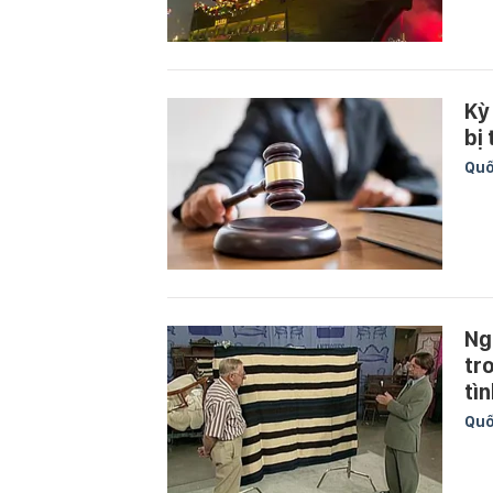
Kỳ
bị
Quố
Ng
tr
tì
Quố