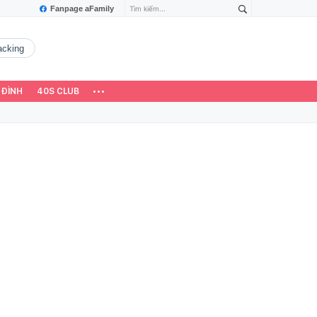
Fanpage aFamily
hacking
 ĐÌNH
40S CLUB