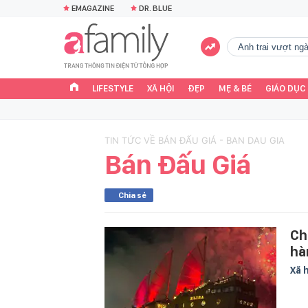
EMAGAZINE
DR. BLUE
Anh trai vượt n
LIFESTYLE
XÃ HỘI
ĐẸP
MẸ & BÉ
GIÁO DỤC
TIN TỨC VỀ BÁN ĐẤU GIÁ - BAN DAU GIA
Bán Đấu Giá
Chia sẻ
Ch
hà
Xã 