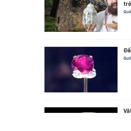
tr
Quố
Đấ
Quố
Vậ
đị
xu