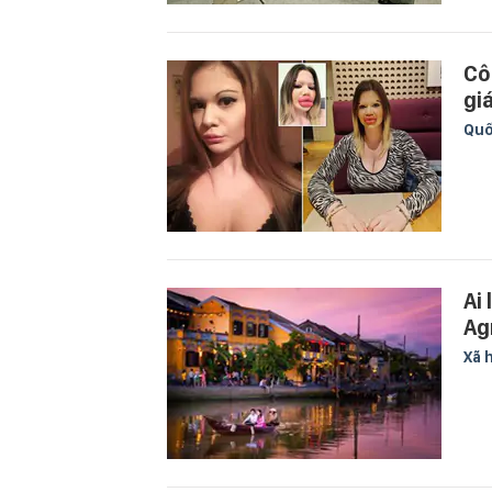
Cô
gi
Quố
Ai 
Ag
Xã 