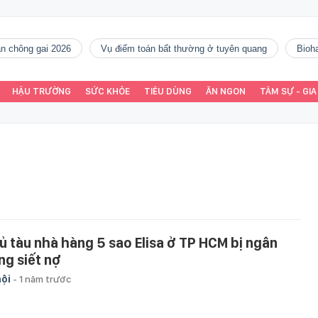
gàn chông gai 2026
vụ điểm toán bất thường ở tuyên quang
Bio
HẬU TRƯỜNG
SỨC KHỎE
TIÊU DÙNG
ĂN NGON
TÂM SỰ - GIA
ủ tàu nhà hàng 5 sao Elisa ở TP HCM bị ngân
ng siết nợ
hội
-
1 năm trước