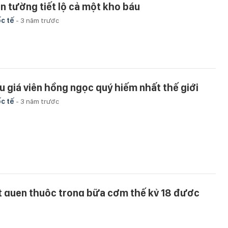
ên tường tiết lộ cả một kho báu
c tế
-
3 năm trước
u giá viên hồng ngọc quý hiếm nhất thế giới
c tế
-
3 năm trước
t quen thuộc trong bữa cơm thế kỷ 18 được
nh giá 600 tỷ đồng: Thiết kế “mang hơi thở mùa
ân”, chứa yếu tố đặc biệt đắt giá làm hậu thế