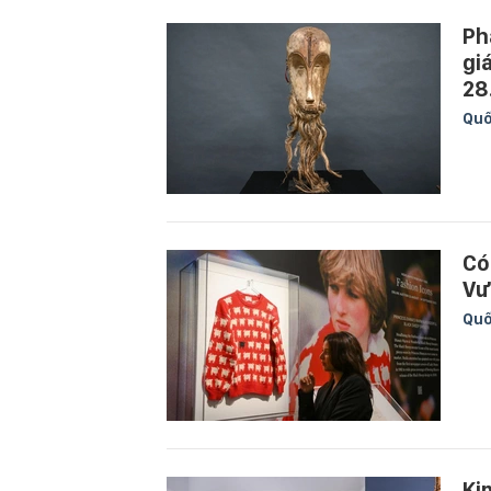
Ph
gi
28
Quố
Có
Vư
Quố
Ki