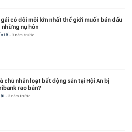
 gái có đôi môi lớn nhất thế giới muốn bán đấu
á những nụ hôn
c tế
-
3 năm trước
là chủ nhân loạt bất động sản tại Hội An bị
ribank rao bán?
hội
-
3 năm trước