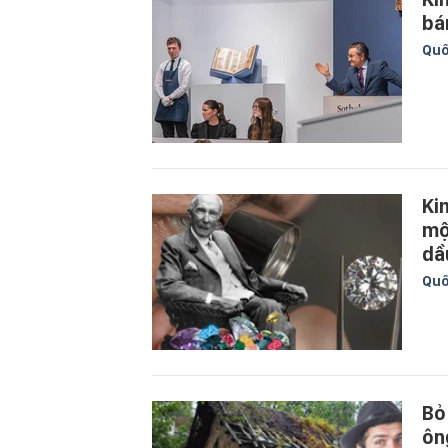
bá
Quố
Ki
mộ
dầ
Quố
Bỏ
ôn