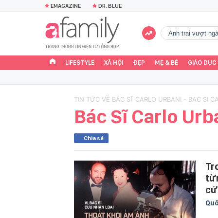
EMAGAZINE
DR. BLUE
Anh trai vượt n
LIFESTYLE
XÃ HỘI
ĐẸP
MẸ & BÉ
GIÁO DỤC
TIN TỨC VỀ BÁC SĨ CARLO URBANI - BAC SI C
Bác Sĩ Carlo Urb
Chia sẻ
Tr
từ
cứ
Quố