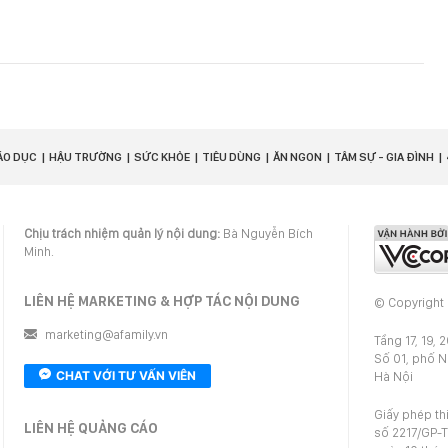
ÁO DỤC
HẬU TRƯỜNG
SỨC KHỎE
TIÊU DÙNG
ĂN NGON
TÂM SỰ - GIA ĐÌNH
Chịu trách nhiệm quản lý nội dung:
Bà Nguyễn Bích
Minh.
LIÊN HỆ MARKETING & HỢP TÁC NỘI DUNG
© Copyright
marketing@afamily.vn
Tầng 17, 19, 
Số 01, phố 
CHAT VỚI TƯ VẤN VIÊN
Hà Nội
Giấy phép th
LIÊN HỆ QUẢNG CÁO
số 2217/GP-T