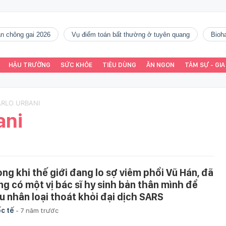
gàn chông gai 2026
vụ điểm toán bất thường ở tuyên quang
Bio
HẬU TRƯỜNG
SỨC KHỎE
TIÊU DÙNG
ĂN NGON
TÂM SỰ - GIA
ARLO URBANI
ani
ong khi thế giới đang lo sợ viêm phổi Vũ Hán, đã
ng có một vị bác sĩ hy sinh bản thân mình để
u nhân loại thoát khỏi đại dịch SARS
c tế
-
7 năm trước