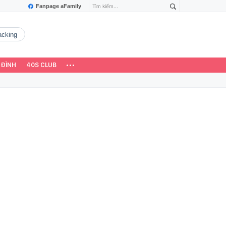
Fanpage aFamily
hacking
 ĐÌNH
40S CLUB