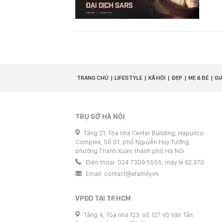
TRANG CHỦ
LIFESTYLE
XÃ HỘI
ĐẸP
MẸ & BÉ
GI
TRỤ SỞ HÀ NỘI
Tầng 21, Tòa nhà Center Building, Hapulico
Complex, Số 01, phố Nguyễn Huy Tưởng,
phường Thanh Xuân, thành phố Hà Nội
Điện thoại: 024 7309 5555, máy lẻ 62.370
Email:
contact@afamily.vn
VPĐD TẠI TP.HCM
Tầng 4, Tòa nhà 123, số 127 Võ Văn Tần,