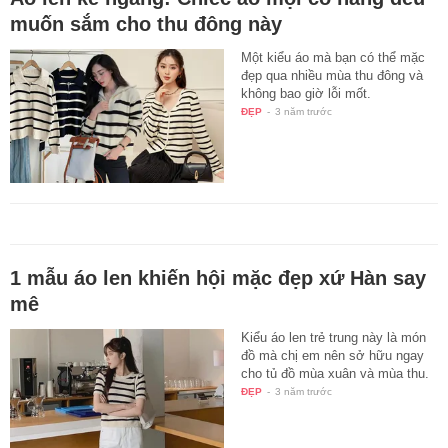
muốn sắm cho thu đông này
Một kiểu áo mà bạn có thể mặc
đẹp qua nhiều mùa thu đông và
không bao giờ lỗi mốt.
ĐẸP
-
3 năm trước
1 mẫu áo len khiến hội mặc đẹp xứ Hàn say
mê
Kiểu áo len trẻ trung này là món
đồ mà chị em nên sở hữu ngay
cho tủ đồ mùa xuân và mùa thu.
ĐẸP
-
3 năm trước