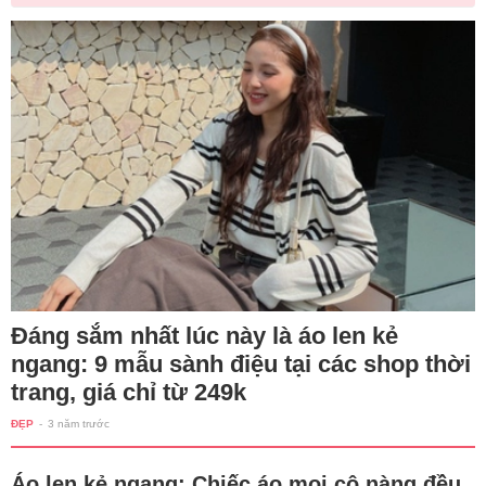
Đáng sắm nhất lúc này là áo len kẻ
ngang: 9 mẫu sành điệu tại các shop thời
trang, giá chỉ từ 249k
ĐẸP
-
3 năm trước
Áo len kẻ ngang: Chiếc áo mọi cô nàng đều