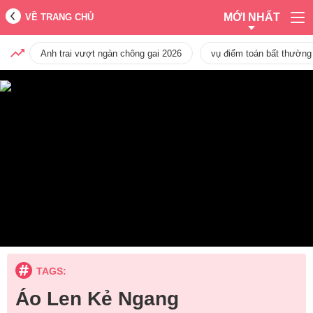
MỚI NHẤT
VỀ TRANG CHỦ
Anh trai vượt ngàn chông gai 2026
vụ điểm toán bất thường
TAGS:
Áo Len Kẻ Ngang