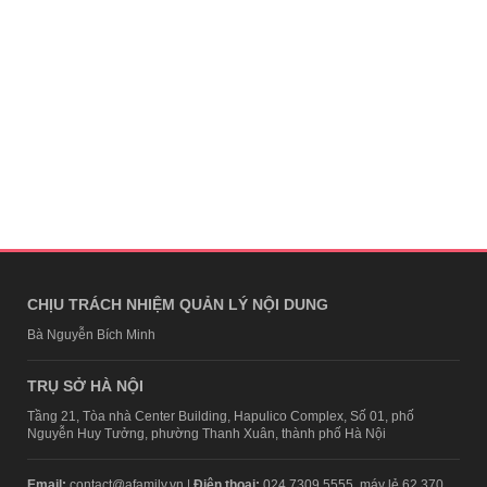
CHỊU TRÁCH NHIỆM QUẢN LÝ NỘI DUNG
Bà Nguyễn Bích Minh
TRỤ SỞ HÀ NỘI
Tầng 21, Tòa nhà Center Building, Hapulico Complex, Số 01, phố
Nguyễn Huy Tưởng, phường Thanh Xuân, thành phố Hà Nội
Email:
contact@afamily.vn |
Điện thoại:
024 7309 5555, máy lẻ 62.370