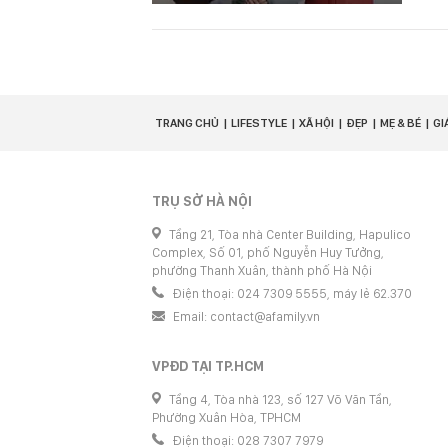
TRANG CHỦ
LIFESTYLE
XÃ HỘI
ĐẸP
MẸ & BÉ
GI
TRỤ SỞ HÀ NỘI
Tầng 21, Tòa nhà Center Building, Hapulico
Complex, Số 01, phố Nguyễn Huy Tưởng,
phường Thanh Xuân, thành phố Hà Nội
Điện thoại: 024 7309 5555, máy lẻ 62.370
Email:
contact@afamily.vn
VPĐD TẠI TP.HCM
Tầng 4, Tòa nhà 123, số 127 Võ Văn Tần,
Phường Xuân Hòa, TPHCM
Điện thoại: 028 7307 7979