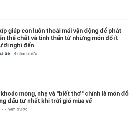
 kíp giúp con luôn thoải mái vận động để phát
iển thể chất và tinh thần từ những món đồ ít
ười nghĩ đến
và bé
-
4 năm trước
 khoác mỏng, nhẹ và "biết thở" chính là món đồ
ng đầu tư nhất khi trời gió mùa về
p
-
7 năm trước