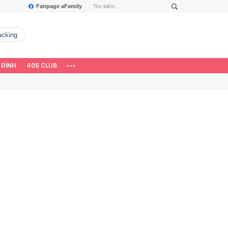
Fanpage aFamily
hacking
 ĐÌNH
40S CLUB