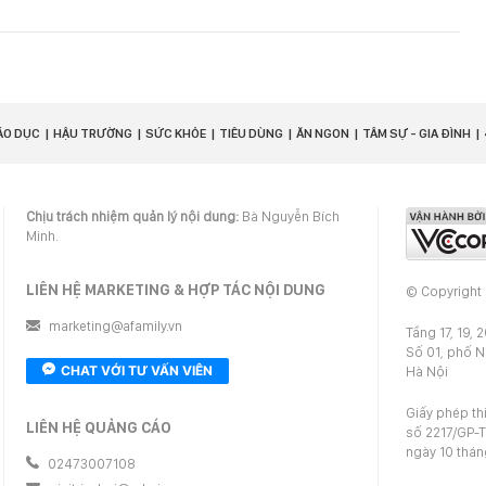
ÁO DỤC
HẬU TRƯỜNG
SỨC KHỎE
TIÊU DÙNG
ĂN NGON
TÂM SỰ - GIA ĐÌNH
Chịu trách nhiệm quản lý nội dung:
Bà Nguyễn Bích
Minh.
LIÊN HỆ MARKETING & HỢP TÁC NỘI DUNG
© Copyright
marketing@afamily.vn
Tầng 17, 19, 
Số 01, phố 
CHAT VỚI TƯ VẤN VIÊN
Hà Nội
Giấy phép th
LIÊN HỆ QUẢNG CÁO
số 2217/GP-T
ngày 10 thá
02473007108