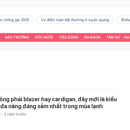
gàn chông gai 2026
vụ điểm toán bất thường ở tuyên quang
Bio
HẬU TRƯỜNG
SỨC KHỎE
TIÊU DÙNG
ĂN NGON
TÂM SỰ - GIA
ông phải blazer hay cardigan, đây mới là kiểu
 đa năng đáng sắm nhất trong mùa lạnh
p
-
2 năm trước