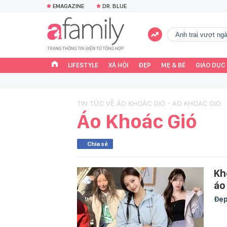
EMAGAZINE
DR. BLUE
Anh trai vượt n
LIFESTYLE
XÃ HỘI
ĐẸP
MẸ & BÉ
GIÁO DỤC
TIN TỨC VỀ ÁO KHOÁC GIÓ - AO KHOAC GIO
Áo Khoác Gió
Chia sẻ
Kh
áo
Đẹ