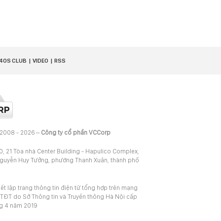
40S CLUB
VIDEO
RSS
 2008 - 2026 –
Công ty cổ phần VCCorp
20, 21 Tòa nhà Center Building - Hapulico Complex,
Nguyễn Huy Tưởng, phường Thanh Xuân, thành phố
iết lập trang thông tin điện tử tổng hợp trên mạng
TĐT do Sở Thông tin và Truyền thông Hà Nội cấp
ng 4 năm 2019