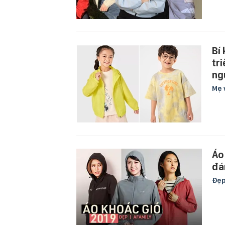
Bí
tr
ng
Mẹ 
Áo
đá
Đẹ