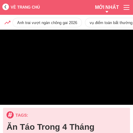
MỚI NHẤT
VỀ TRANG CHỦ
Anh trai vượt ngàn chông gai 2026
vụ điểm toán bất thường
TAGS:
Ăn Táo Trong 4 Tháng