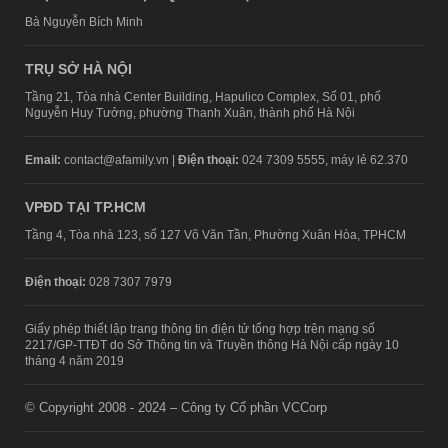
Bà Nguyễn Bích Minh
TRỤ SỞ HÀ NỘI
Tầng 21, Tòa nhà Center Building, Hapulico Complex, Số 01, phố
Nguyễn Huy Tưởng, phường Thanh Xuân, thành phố Hà Nội
Email:
contact@afamily.vn |
Điện thoại:
024 7309 5555, máy lẻ 62.370
VPĐD TẠI TP.HCM
Tầng 4, Tòa nhà 123, số 127 Võ Văn Tần, Phường Xuân Hòa, TPHCM
Điện thoại:
028 7307 7979
Giấy phép thiết lập trang thông tin điện tử tổng hợp trên mạng số
2217/GP-TTĐT do Sở Thông tin và Truyền thông Hà Nội cấp ngày 10
tháng 4 năm 2019
© Copyright 2008 - 2024 – Công ty Cổ phần VCCorp