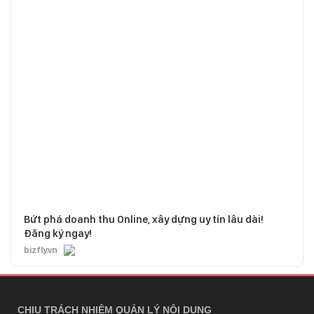
Bứt phá doanh thu Online, xây dựng uy tín lâu dài!
Đăng ký ngay!
bizfly.vn
CHỊU TRÁCH NHIỆM QUẢN LÝ NỘI DUNG