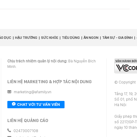
ÁO DỤC
HẬU TRƯỜNG
SỨC KHỎE
TIÊU DÙNG
ĂN NGON
TÂM SỰ - GIA ĐÌNH
Chịu trách nhiệm quản lý nội dung:
Bà Nguyễn Bích
Minh.
LIÊN HỆ MARKETING & HỢP TÁC NỘI DUNG
© Copyright
marketing@afamily.vn
Tầng 17, 19, 
Số 01, phố 
CHAT VỚI TƯ VẤN VIÊN
Hà Nội
Giấy phép th
LIÊN HỆ QUẢNG CÁO
số 2217/GP-T
ngày 10 thá
02473007108