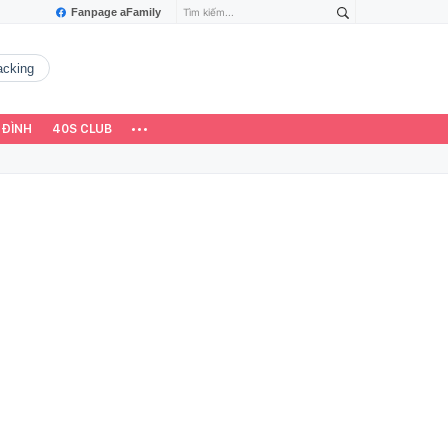
Fanpage aFamily
hacking
 ĐÌNH
40S CLUB