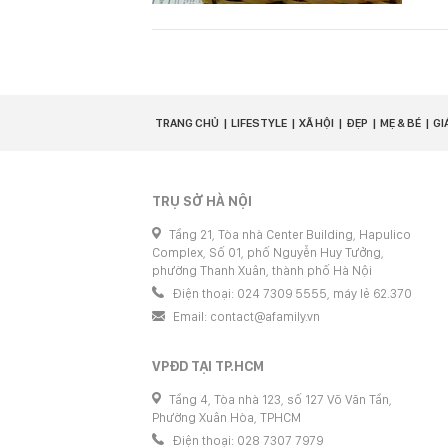
TRANG CHỦ
LIFESTYLE
XÃ HỘI
ĐẸP
MẸ & BÉ
GI
TRỤ SỞ HÀ NỘI
Tầng 21, Tòa nhà Center Building, Hapulico
Complex, Số 01, phố Nguyễn Huy Tưởng,
phường Thanh Xuân, thành phố Hà Nội
Điện thoại: 024 7309 5555, máy lẻ 62.370
Email:
contact@afamily.vn
VPĐD TẠI TP.HCM
Tầng 4, Tòa nhà 123, số 127 Võ Văn Tần,
Phường Xuân Hòa, TPHCM
Điện thoại: 028 7307 7979