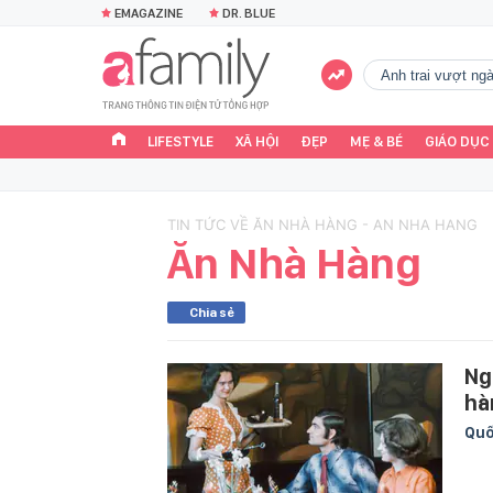
EMAGAZINE
DR. BLUE
Anh trai vượt n
LIFESTYLE
XÃ HỘI
ĐẸP
MẸ & BÉ
GIÁO DỤC
TIN TỨC VỀ ĂN NHÀ HÀNG - AN NHA HANG
Ăn Nhà Hàng
Chia sẻ
Ng
hà
Quố