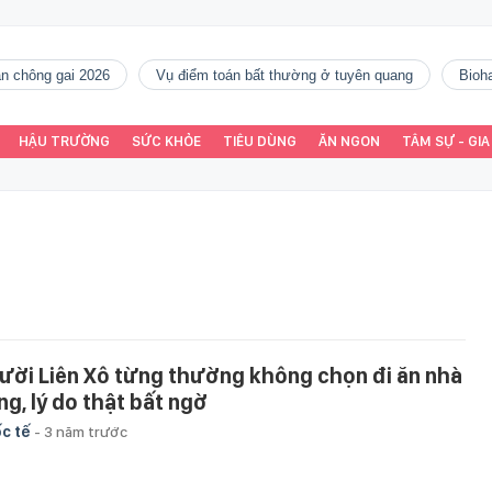
gàn chông gai 2026
vụ điểm toán bất thường ở tuyên quang
Bio
HẬU TRƯỜNG
SỨC KHỎE
TIÊU DÙNG
ĂN NGON
TÂM SỰ - GIA
ười Liên Xô từng thường không chọn đi ăn nhà
ng, lý do thật bất ngờ
c tế
-
3 năm trước