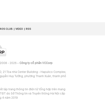
40S CLUB
VIDEO
RSS
 2008 - 2026 –
Công ty cổ phần VCCorp
20, 21 Tòa nhà Center Building - Hapulico Complex,
Nguyễn Huy Tưởng, phường Thanh Xuân, thành phố
iết lập trang thông tin điện tử tổng hợp trên mạng
TĐT do Sở Thông tin và Truyền thông Hà Nội cấp
ng 4 năm 2019