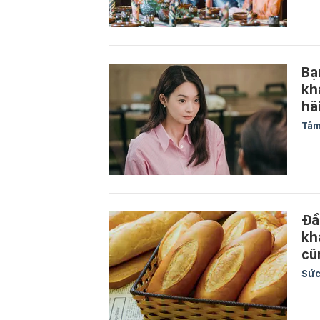
Bạ
kh
hãi
Tâm
Đầ
kh
cũ
Sức