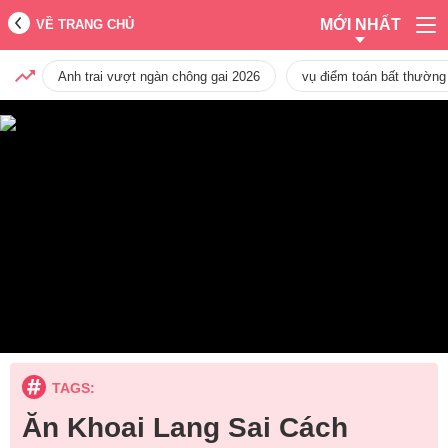
MỚI NHẤT
VỀ TRANG CHỦ
Anh trai vượt ngàn chông gai 2026
vụ điểm toán bất thường
TAGS:
Ăn Khoai Lang Sai Cách