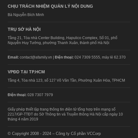
CHỊU TRÁCH NHIỆM QUẢN LÝ NỘI DUNG
Bà Nguyễn Bích Minh
TRỤ SỞ HÀ NỘI
Tầng 21, Tòa nhà Center Building, Hapulico Complex, Số 01, phố
Nguyễn Huy Tưởng, phường Thanh Xuân, thành phố Hà Nội
Email:
contact@afamily.vn |
Điện thoại:
024 7309 5555, máy lẻ 62.370
VPĐD TẠI TP.HCM
Tầng 4, Tòa nhà 123, số 127 Võ Văn Tần, Phường Xuân Hòa, TPHCM
Điện thoại:
028 7307 7979
Giấy phép thiết lập trang thông tin điện tử tổng hợp trên mạng số
2217/GP-TTĐT do Sở Thông tin và Truyền thông Hà Nội cấp ngày 10
tháng 4 năm 2019
© Copyright 2008 - 2024 – Công ty Cổ phần VCCorp