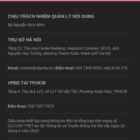
CHỊU TRÁCH NHIỆM QUẢN LÝ NỘI DUNG
Bà Nguyễn Bích Minh
TRỤ SỞ HÀ NỘI
Tầng 21, Tòa nhà Center Building, Hapulico Complex, Số 01, phố
Nguyễn Huy Tưởng, phường Thanh Xuân, thành phố Hà Nội
Email:
contact@afamily.vn |
Điện thoại:
024 7309 5555, máy lẻ 62.370
VPĐD TẠI TP.HCM
Tầng 4, Tòa nhà 123, số 127 Võ Văn Tần, Phường Xuân Hòa, TPHCM
Điện thoại:
028 7307 7979
Giấy phép thiết lập trang thông tin điện tử tổng hợp trên mạng số
2217/GP-TTĐT do Sở Thông tin và Truyền thông Hà Nội cấp ngày 10
tháng 4 năm 2019