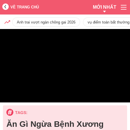
MỚI NHẤT
VỀ TRANG CHỦ
Anh trai vượt ngàn chông gai 2026
vụ điểm toán bất thường
TAGS:
Ăn Gì Ngừa Bệnh Xương