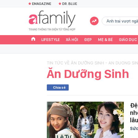
EMAGAZINE
DR. BLUE
Anh trai vượt n
LIFESTYLE
XÃ HỘI
ĐẸP
MẸ & BÉ
GIÁO DỤC
TIN TỨC VỀ ĂN DƯỠNG SINH - AN DUONG SI
Ăn Dưỡng Sinh
Chia sẻ
Đệ
nh
lâ
Sức