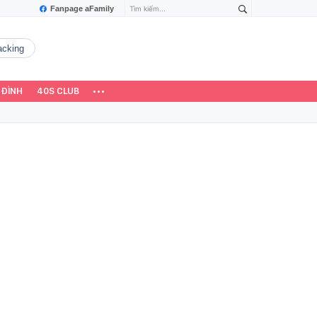
Fanpage aFamily
hacking
 ĐÌNH
40S CLUB