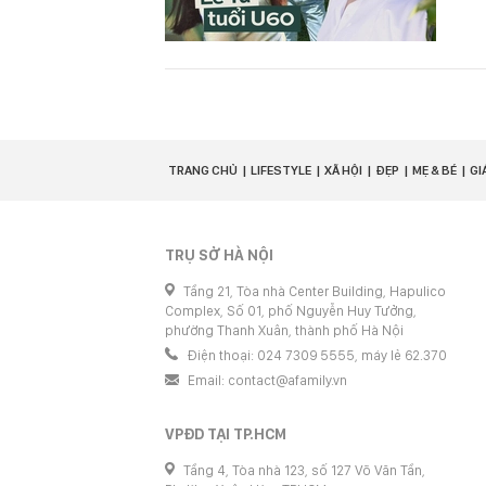
TRANG CHỦ
LIFESTYLE
XÃ HỘI
ĐẸP
MẸ & BÉ
GI
TRỤ SỞ HÀ NỘI
Tầng 21, Tòa nhà Center Building, Hapulico
Complex, Số 01, phố Nguyễn Huy Tưởng,
phường Thanh Xuân, thành phố Hà Nội
Điện thoại: 024 7309 5555, máy lẻ 62.370
Email:
contact@afamily.vn
VPĐD TẠI TP.HCM
Tầng 4, Tòa nhà 123, số 127 Võ Văn Tần,