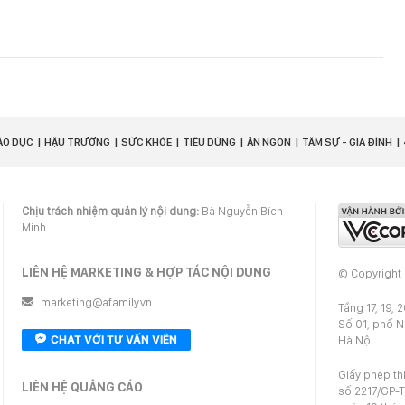
ÁO DỤC
HẬU TRƯỜNG
SỨC KHỎE
TIÊU DÙNG
ĂN NGON
TÂM SỰ - GIA ĐÌNH
Chịu trách nhiệm quản lý nội dung:
Bà Nguyễn Bích
Minh.
LIÊN HỆ MARKETING & HỢP TÁC NỘI DUNG
© Copyright
marketing@afamily.vn
Tầng 17, 19, 
Số 01, phố 
CHAT VỚI TƯ VẤN VIÊN
Hà Nội
Giấy phép th
LIÊN HỆ QUẢNG CÁO
số 2217/GP-T