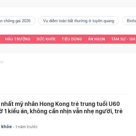
gàn chông gai 2026
vụ điểm toán bất thường ở tuyên quang
Bio
HẬU TRƯỜNG
SỨC KHỎE
TIÊU DÙNG
ĂN NGON
TÂM SỰ - GIA
NH
 nhất mỹ nhân Hong Kong trẻ trung tuổi U60
ờ 1 kiểu ăn, không cần nhịn vẫn nhẹ người, trẻ
u
 khỏe
-
1 năm trước