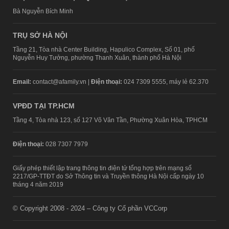
Bà Nguyễn Bích Minh
TRỤ SỞ HÀ NỘI
Tầng 21, Tòa nhà Center Building, Hapulico Complex, Số 01, phố
Nguyễn Huy Tưởng, phường Thanh Xuân, thành phố Hà Nội
Email:
contact@afamily.vn |
Điện thoại:
024 7309 5555, máy lẻ 62.370
VPĐD TẠI TP.HCM
Tầng 4, Tòa nhà 123, số 127 Võ Văn Tần, Phường Xuân Hòa, TPHCM
Điện thoại:
028 7307 7979
Giấy phép thiết lập trang thông tin điện tử tổng hợp trên mạng số
2217/GP-TTĐT do Sở Thông tin và Truyền thông Hà Nội cấp ngày 10
tháng 4 năm 2019
© Copyright 2008 - 2024 – Công ty Cổ phần VCCorp