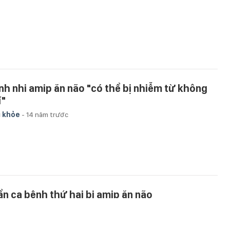
nh nhi amip ăn não "có thể bị nhiễm từ không
í"
 khỏe
-
14 năm trước
 ẩn ca bệnh thứ hai bị amip ăn não
 khỏe
-
14 năm trước