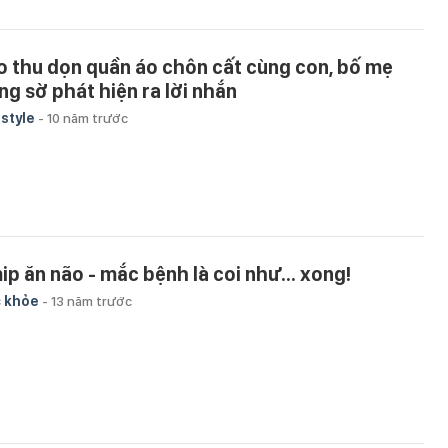
o thu dọn quần áo chôn cất cùng con, bố mẹ
ng sờ phát hiện ra lời nhắn
estyle
-
10 năm trước
ip ăn não - mắc bệnh là coi như... xong!
 khỏe
-
13 năm trước