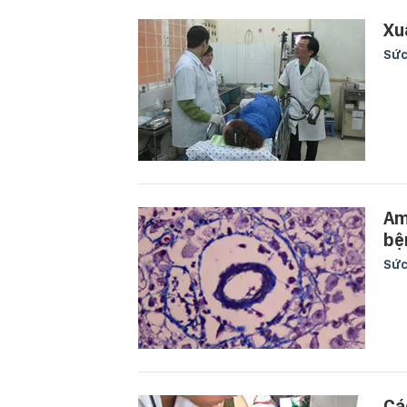
Xu
Sức
Am
bệ
Sức
Cá