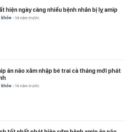
ất hiện ngày càng nhiều bệnh nhân bị lỵ amip
 khỏe
-
14 năm trước
ip ăn não xâm nhập bé trai cả tháng mới phát
nh
 khỏe
-
14 năm trước
ch tốt nhất phát hiện sớm bệnh amip ăn não