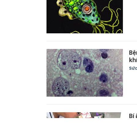
Bệ
kh
Sức
Bí
Sức