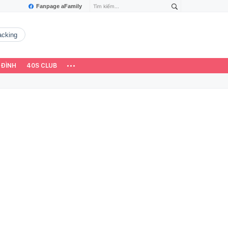
Fanpage aFamily
hacking
 ĐÌNH
40S CLUB