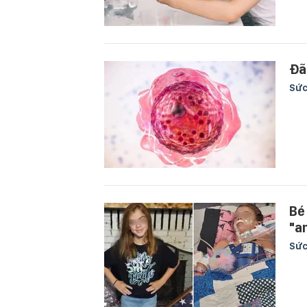
Đã
Sức
Bé
"a
Sức