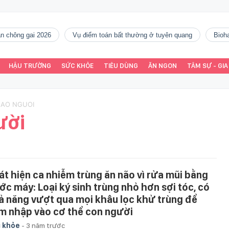
gàn chông gai 2026
vụ điểm toán bất thường ở tuyên quang
Bio
HẬU TRƯỜNG
SỨC KHỎE
TIÊU DÙNG
ĂN NGON
TÂM SỰ - GIA
NAO NGUOI
ười
át hiện ca nhiễm trùng ăn não vì rửa mũi bằng
ớc máy: Loại ký sinh trùng nhỏ hơn sợi tóc, có
ả năng vượt qua mọi khâu lọc khử trùng để
m nhập vào cơ thể con người
 khỏe
-
3 năm trước