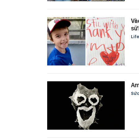
Và
sữ
Lif
Am
Sức