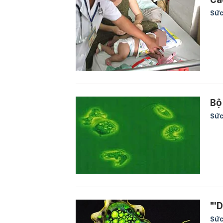
Sức
Bộ
Sức
"'
Sức