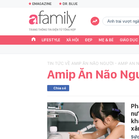
EMAGAZINE
DR. BLUE
Anh trai vượt n
LIFESTYLE
XÃ HỘI
ĐẸP
MẸ & BÉ
GIÁO DỤC
TIN TỨC VỀ AMIP ĂN NÃO NGƯỜI - AMIP AN 
Amip Ăn Não Ng
Chia sẻ
Ph
nư
kh
xâ
Sức