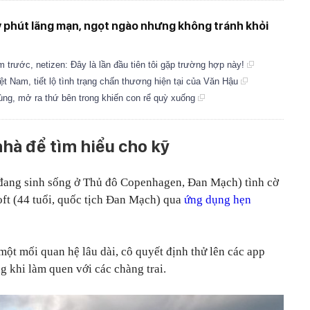
ây phút lãng mạn, ngọt ngào nhưng không tránh khỏi
 trước, netizen: Đây là lần đầu tiên tôi gặp trường hợp này!
ệt Nam, tiết lộ tình trạng chấn thương hiện tại của Văn Hậu
ùng, mở ra thứ bên trong khiến con rể quỳ xuống
hà để tìm hiểu cho kỹ
 đang sinh sống ở Thủ đô Copenhagen, Đan Mạch) tình cờ
oft (44 tuổi, quốc tịch Đan Mạch) qua
ứng dụng hẹn
ột mối quan hệ lâu dài, cô quyết định thử lên các app
ng khi làm quen với các chàng trai.