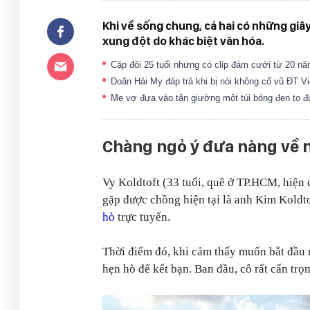
Khi về sống chung, cả hai có những gi
xung đột do khác biệt văn hóa.
Cặp đôi 25 tuổi nhưng có clip đám cưới từ 20 năm
Doãn Hải My đáp trả khi bị nói không cổ vũ ĐT Vi
Mẹ vợ đưa vào tận giường một túi bóng đen to đ
Chàng ngỏ ý đưa nàng về n
Vy Koldtoft (33 tuổi, quê ở TP.HCM, hiện
gặp được chồng hiện tại là anh Kim Koldt
hò
trực tuyến.
Thời điểm đó, khi cảm thấy muốn bắt đầu m
hẹn hò để kết bạn. Ban đầu, cô rất cẩn trọ