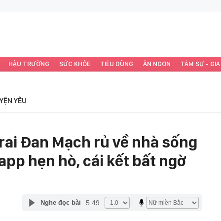
HẬU TRƯỜNG
SỨC KHỎE
TIÊU DÙNG
ĂN NGON
TÂM SỰ - GIA
YỆN YÊU
rai Đan Mạch rủ về nhà sống
app hẹn hò, cái kết bất ngờ
5:49
Nghe đọc bài