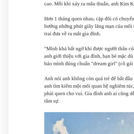
cao. Mỗi khi xảy ra mâu thuẫn, anh Kim Ko
Hơn 1 tháng quen nhau, cặp đôi có chuyến
hưởng những phút giây lãng mạn của mối 
trai đưa về ra mắt gia đình.
"Mình khá bất ngờ khi được người thân của
anh giới thiệu với gia đình, bạn bè mặc dù
bảo mình đúng chuẩn "dream girl" (cô gái
Anh nói anh không còn quá trẻ để bắt đầu 
anh tìm kiếm một mối quan hệ nghiêm túc, 
phải quen cho vui. Gia đình anh ai cũng dễ
tâm sự.