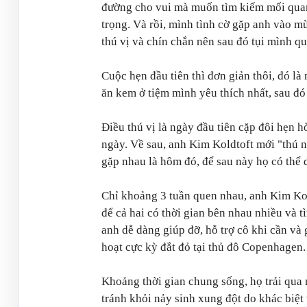
đường cho vui mà muốn tìm kiếm mối quan 
trọng.
Và rồi, mình tình cờ gặp anh vào m
thú vị và chín chắn nên sau đó tụi mình q
Cuộc hẹn đầu tiên thì đơn giản thôi, đó là
ăn kem ở tiệm mình yêu thích nhất, sau đó 
Điều thú vị là ngày đầu tiên cặp đôi hẹn 
ngày. Về sau, anh Kim Koldtoft mới "thú n
gặp nhau là hôm đó, để sau này họ có thể 
Chỉ khoảng 3 tuần quen nhau, anh Kim Kol
để cả hai có thời gian bên nhau nhiều và 
anh dễ dàng giúp đỡ, hỗ trợ cô khi cần và 
hoạt cực kỳ đắt đỏ tại thủ đô Copenhagen.
Khoảng thời gian chung sống, họ trải qua
tránh khỏi nảy sinh xung đột do khác biệt