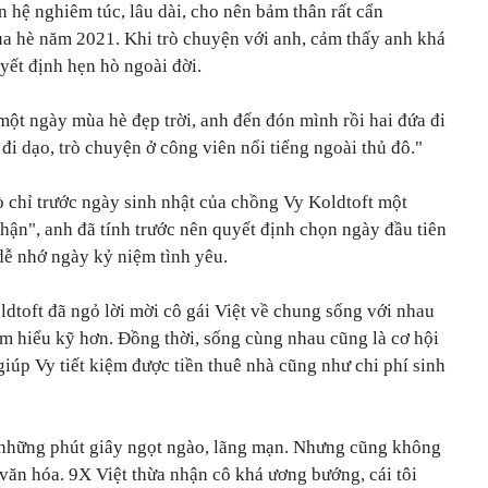
hệ nghiêm túc, lâu dài, cho nên bảm thân rất cẩn
ùa hè năm 2021. Khi trò chuyện với anh, cảm thấy anh khá
uyết định hẹn hò ngoài đời.
 một ngày mùa hè đẹp trời, anh đến đón mình rồi hai đứa đi
đi dạo, trò chuyện ở công viên nổi tiếng ngoài thủ đô."
hò chỉ trước ngày sinh nhật của chồng Vy Koldtoft một
hận", anh đã tính trước nên quyết định chọn ngày đầu tiên
dễ nhớ ngày kỷ niệm tình yêu.
dtoft đã ngỏ lời mời cô gái Việt về chung sống với nhau
tìm hiểu kỹ hơn. Đồng thời, sống cùng nhau cũng là cơ hội
giúp Vy tiết kiệm được tiền thuê nhà cũng như chi phí sinh
 những phút giây ngọt ngào, lãng mạn. Nhưng cũng không
 văn hóa. 9X Việt thừa nhận cô khá ương bướng, cái tôi