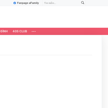
Fanpage aFamily
 ĐÌNH
40S CLUB