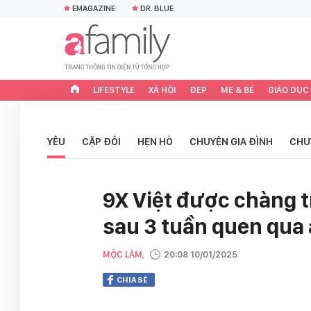
EMAGAZINE
DR. BLUE
LIFESTYLE
XÃ HỘI
ĐẸP
MẸ & BÉ
GIÁO DỤC
YÊU
CẶP ĐÔI
HẸN HÒ
CHUYỆN GIA ĐÌNH
CHU
9X Việt được chàng t
sau 3 tuần quen qua 
MỘC LÂM,
20:08 10/01/2025
CHIA SẺ