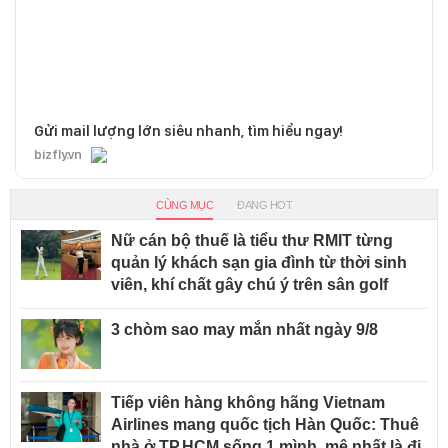
Gửi mail lượng lớn siêu nhanh, tìm hiểu ngay!
bizfly.vn
CÙNG MỤC
ĐANG HOT
Nữ cán bộ thuế là tiểu thư RMIT từng
quản lý khách sạn gia đình từ thời sinh
viên, khí chất gây chú ý trên sân golf
3 chòm sao may mắn nhất ngày 9/8
Tiếp viên hàng không hãng Vietnam
Airlines mang quốc tịch Hàn Quốc: Thuê
nhà ở TP.HCM sống 1 mình, mê nhất là đi