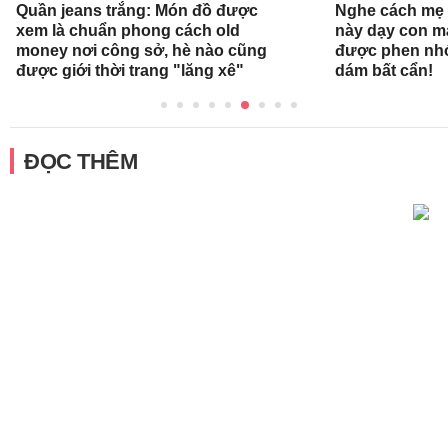
Quần jeans trắng: Món đồ được
Nghe cách mẹ 
xem là chuẩn phong cách old
này dạy con mà
money nơi công sở, hè nào cũng
được phen nhớ
được giới thời trang "lăng xê"
dám bất cẩn!
ĐỌC THÊM