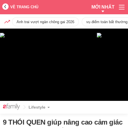
MỚI NHẤT
VỀ TRANG CHỦ
Anh trai vượt ngàn chông gai 2026
vụ điểm toán bất thường
Lifestyle
9 THÓI QUEN giúp nâng cao cảm giác