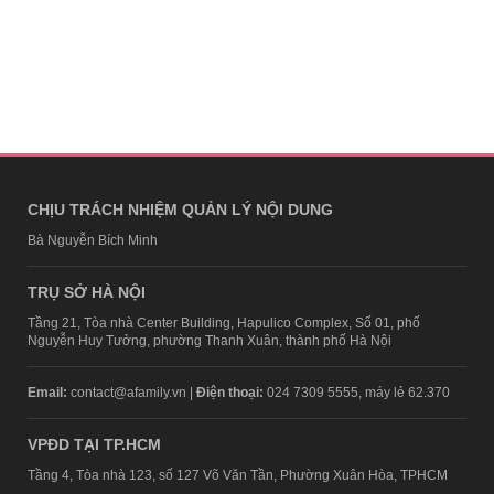
CHỊU TRÁCH NHIỆM QUẢN LÝ NỘI DUNG
Bà Nguyễn Bích Minh
TRỤ SỞ HÀ NỘI
Tầng 21, Tòa nhà Center Building, Hapulico Complex, Số 01, phố
Nguyễn Huy Tưởng, phường Thanh Xuân, thành phố Hà Nội
Email:
contact@afamily.vn |
Điện thoại:
024 7309 5555, máy lẻ 62.370
VPĐD TẠI TP.HCM
Tầng 4, Tòa nhà 123, số 127 Võ Văn Tần, Phường Xuân Hòa, TPHCM