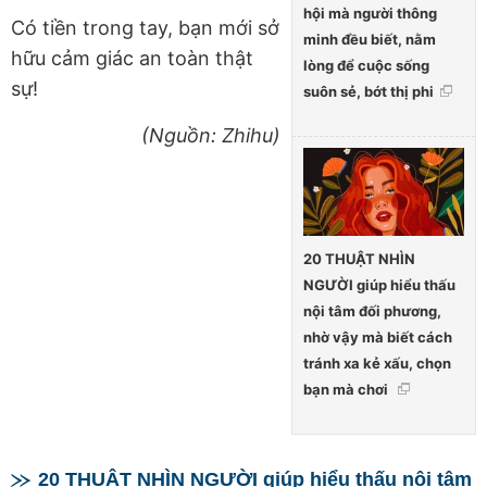
hội mà người thông
Có tiền trong tay, bạn mới sở
minh đều biết, nằm
hữu cảm giác an toàn thật
lòng để cuộc sống
sự!
suôn sẻ, bớt thị phi
(Nguồn: Zhihu)
20 THUẬT NHÌN
NGƯỜI giúp hiểu thấu
nội tâm đối phương,
nhờ vậy mà biết cách
tránh xa kẻ xấu, chọn
bạn mà chơi
20 THUẬT NHÌN NGƯỜI giúp hiểu thấu nội tâm