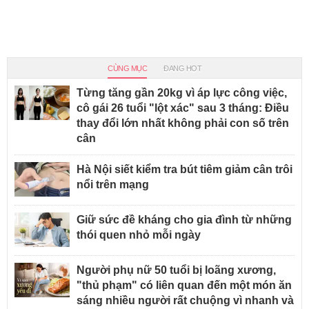
CÙNG MỤC
ĐANG HOT
Từng tăng gần 20kg vì áp lực công việc,
cô gái 26 tuổi "lột xác" sau 3 tháng: Điều
thay đổi lớn nhất không phải con số trên
cân
Hà Nội siết kiểm tra bút tiêm giảm cân trôi
nổi trên mạng
Giữ sức đề kháng cho gia đình từ những
thói quen nhỏ mỗi ngày
Người phụ nữ 50 tuổi bị loãng xương,
"thủ phạm" có liên quan đến một món ăn
sáng nhiều người rất chuộng vì nhanh và