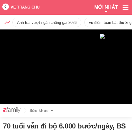
MỚI NHẤT
VỀ TRANG CHỦ
Anh trai vượt ngàn chông gai 2026
vụ điểm toán bất thường
Sức khỏe
70 tuổi vẫn đi bộ 6.000 bước/ngày, BS