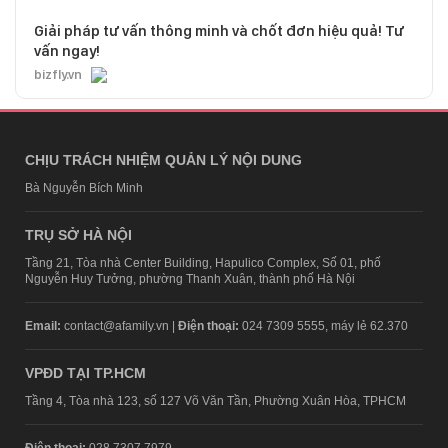
Giải pháp tư vấn thông minh và chốt đơn hiệu quả! Tư
vấn ngay!
bizfly.vn
CHỊU TRÁCH NHIỆM QUẢN LÝ NỘI DUNG
Bà Nguyễn Bích Minh
TRỤ SỞ HÀ NỘI
Tầng 21, Tòa nhà Center Building, Hapulico Complex, Số 01, phố
Nguyễn Huy Tưởng, phường Thanh Xuân, thành phố Hà Nội
Email:
contact@afamily.vn |
Điện thoại:
024 7309 5555, máy lẻ 62.370
VPĐD TẠI TP.HCM
Tầng 4, Tòa nhà 123, số 127 Võ Văn Tần, Phường Xuân Hòa, TPHCM
Điện thoại:
028 7307 7979