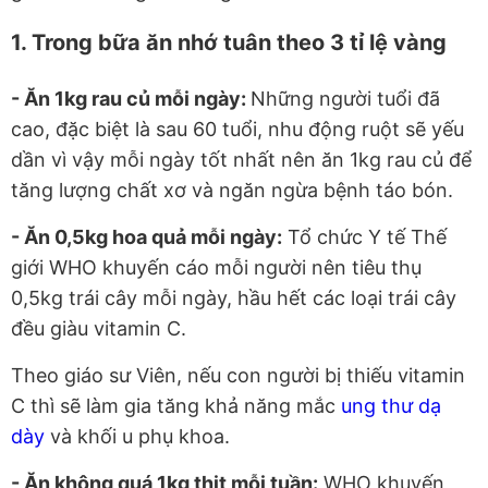
1. Trong bữa ăn nhớ tuân theo 3 tỉ lệ vàng
- Ăn 1kg rau củ mỗi ngày:
Những người tuổi đã
cao, đặc biệt là sau 60 tuổi, nhu động ruột sẽ yếu
dần vì vậy mỗi ngày tốt nhất nên ăn 1kg rau củ để
tăng lượng chất xơ và ngăn ngừa bệnh táo bón.
- Ăn 0,5kg hoa quả mỗi ngày:
Tổ chức Y tế Thế
giới WHO khuyến cáo mỗi người nên tiêu thụ
0,5kg trái cây mỗi ngày, hầu hết các loại trái cây
đều giàu vitamin C.
Theo giáo sư Viên, nếu con người bị thiếu vitamin
C thì sẽ làm gia tăng khả năng mắc
ung thư dạ
dày
và khối u phụ khoa.
- Ăn không quá 1kg thịt mỗi tuần:
WHO khuyến