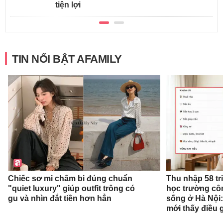
tiện lợi
TIN NỔI BẬT AFAMILY
Chiếc sơ mi chấm bi đúng chuẩn
Thu nhập 58 tr
"quiet luxury" giúp outfit trông có
học trường cô
gu và nhìn đắt tiền hơn hẳn
sống ở Hà Nội:
mới thấy điều 