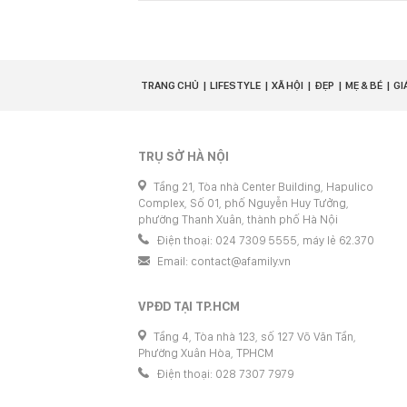
TRANG CHỦ
LIFESTYLE
XÃ HỘI
ĐẸP
MẸ & BÉ
GI
TRỤ SỞ HÀ NỘI
Tầng 21, Tòa nhà Center Building, Hapulico
Complex, Số 01, phố Nguyễn Huy Tưởng,
phường Thanh Xuân, thành phố Hà Nội
Điện thoại: 024 7309 5555, máy lẻ 62.370
Email:
contact@afamily.vn
VPĐD TẠI TP.HCM
Tầng 4, Tòa nhà 123, số 127 Võ Văn Tần,
Phường Xuân Hòa, TPHCM
Điện thoại: 028 7307 7979