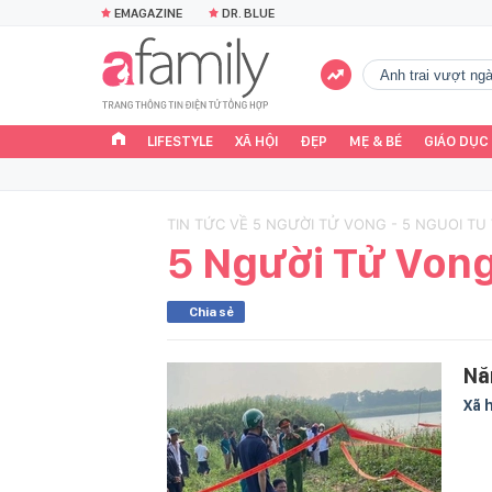
EMAGAZINE
DR. BLUE
Anh trai vượt n
LIFESTYLE
XÃ HỘI
ĐẸP
MẸ & BÉ
GIÁO DỤC
TIN TỨC VỀ 5 NGƯỜI TỬ VONG - 5 NGUOI T
5 Người Tử Von
Chia sẻ
Nă
Xã 