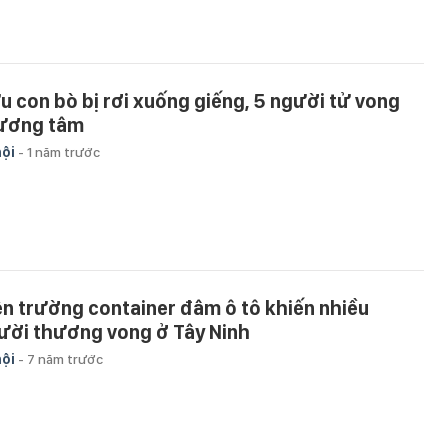
u con bò bị rơi xuống giếng, 5 người tử vong
ương tâm
hội
-
1 năm trước
ện trường container đâm ô tô khiến nhiều
ười thương vong ở Tây Ninh
hội
-
7 năm trước