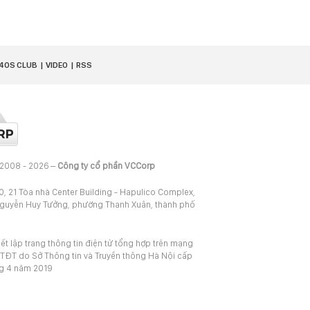
40S CLUB
VIDEO
RSS
 2008 - 2026 –
Công ty cổ phần VCCorp
20, 21 Tòa nhà Center Building - Hapulico Complex,
Nguyễn Huy Tưởng, phường Thanh Xuân, thành phố
iết lập trang thông tin điện tử tổng hợp trên mạng
TĐT do Sở Thông tin và Truyền thông Hà Nội cấp
ng 4 năm 2019