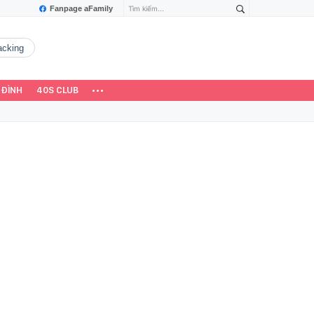
Fanpage aFamily
hacking
 ĐÌNH
40S CLUB