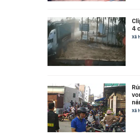
Cl
4 
Xã 
Rú
vo
nă
Xã 