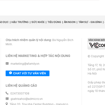
ÁO DỤC
HẬU TRƯỜNG
SỨC KHỎE
TIÊU DÙNG
ĂN NGON
TÂM SỰ - GIA ĐÌNH
Chịu trách nhiệm quản lý nội dung:
Bà Nguyễn Bích
Minh.
LIÊN HỆ MARKETING & HỢP TÁC NỘI DUNG
© Copyright
marketing@afamily.vn
Tầng 17, 19, 
Số 01, phố 
CHAT VỚI TƯ VẤN VIÊN
Hà Nội
Giấy phép th
LIÊN HỆ QUẢNG CÁO
số 2217/GP-T
ngày 10 thá
02473007108
giaitrixahoi@admicro.vn
Tầng 20, Tòa nhà Center Building - Hapulico