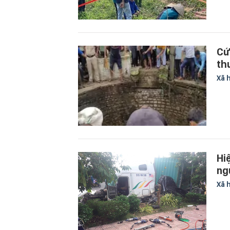
Cứ
th
Xã 
Hi
ng
Xã 