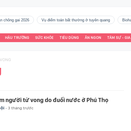
gàn chông gai 2026
vụ điểm toán bất thường ở tuyên quang
Bio
HẬU TRƯỜNG
SỨC KHỎE
TIÊU DÙNG
ĂN NGON
TÂM SỰ - GIA
U VONG
g
m người tử vong do đuối nước ở Phú Thọ
hội
-
3 tháng trước