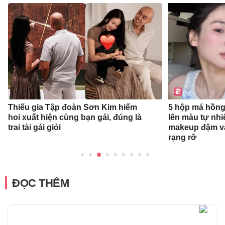
Thiếu gia Tập đoàn Sơn Kim hiếm
5 hộp má hồng
hoi xuất hiện cùng bạn gái, đúng là
lên màu tự nhi
trai tài gái giỏi
makeup đậm v
rạng rỡ
ĐỌC THÊM