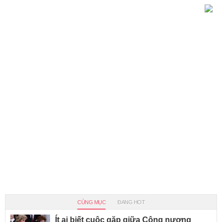
CÙNG MỤC
ĐANG HOT
Ít ai biết cuộc gặp giữa Công nương