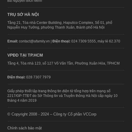
Bà Nguyễn Bích Minh
TRỤ SỞ HÀ NỘI
Tầng 21, Tòa nhà Center Building, Hapulico Complex, Số 01, phố
Nguyễn Huy Tưởng, phường Thanh Xuân, thành phố Hà Nội
Email:
contact@afamily.vn |
Điện thoại:
024 7309 5555, máy lẻ 62.370
VPĐD TẠI TP.HCM
Tầng 4, Tòa nhà 123, số 127 Võ Văn Tần, Phường Xuân Hòa, TPHCM
Điện thoại:
028 7307 7979
Giấy phép thiết lập trang thông tin điện tử tổng hợp trên mạng số
2217/GP-TTĐT do Sở Thông tin và Truyền thông Hà Nội cấp ngày 10
tháng 4 năm 2019
© Copyright 2008 - 2024 – Công ty Cổ phần VCCorp
Chính sách bảo mật