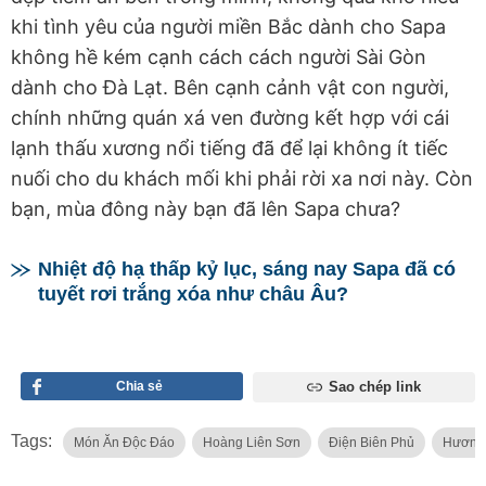
khi tình yêu của người miền Bắc dành cho Sapa
không hề kém cạnh cách cách người Sài Gòn
dành cho Đà Lạt. Bên cạnh cảnh vật con người,
chính những quán xá ven đường kết hợp với cái
lạnh thấu xương nổi tiếng đã để lại không ít tiếc
nuối cho du khách mối khi phải rời xa nơi này. Còn
bạn, mùa đông này bạn đã lên Sapa chưa?
Nhiệt độ hạ thấp kỷ lục, sáng nay Sapa đã có
tuyết rơi trắng xóa như châu Âu?
Chia sẻ
Sao chép link
Tags:
Món Ăn Độc Đáo
Hoàng Liên Sơn
Điện Biên Phủ
Hương 