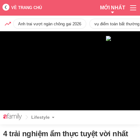
MỚI NHẤT
VỀ TRANG CHỦ
Anh trai vượt ngàn chông gai 2026
vụ điểm toán bất thường
Lifestyle
4 trải nghiệm ẩm thực tuyệt vời nhất