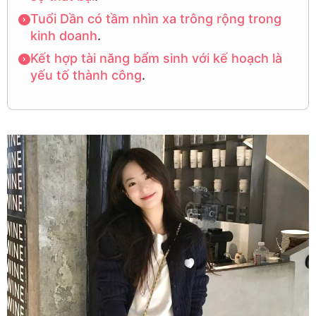
Tuổi
Dần
có
tầm
nhìn
xa
trông
rộng
trong
kinh
doanh
.
Kết
hợp
tài
năng
bẩm
sinh
với
kế
hoạch
là
yếu
tố
thành
công
.