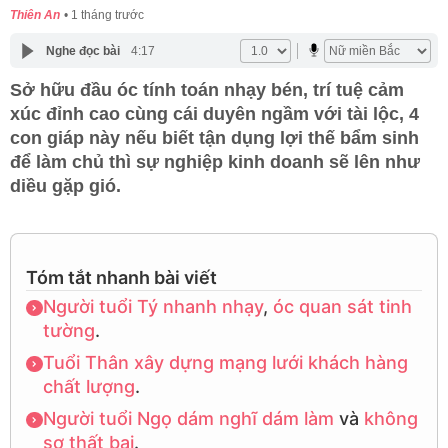
Thiên An
1 tháng trước
Nghe đọc bài
4:17
Sở hữu đầu óc tính toán nhạy bén, trí tuệ cảm
xúc đỉnh cao cùng cái duyên ngầm với tài lộc, 4
con giáp này nếu biết tận dụng lợi thế bẩm sinh
để làm chủ thì sự nghiệp kinh doanh sẽ lên như
diều gặp gió.
Tóm tắt nhanh bài viết
Người
tuổi
Tý
nhanh
nhạy
,
óc
quan
sát
tinh
tường
.
Tuổi
Thân
xây
dựng
mạng
lưới
khách
hàng
chất
lượng
.
Người
tuổi
Ngọ
dám
nghĩ
dám
làm
và
không
sợ
thất
bại
.