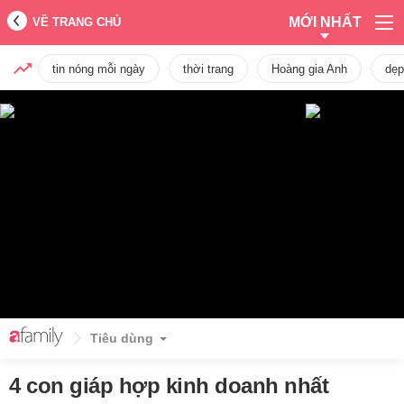
MỚI NHẤT
VỀ TRANG CHỦ
tin nóng mỗi ngày
thời trang
Hoàng gia Anh
dẹp
Tiêu dùng
4 con giáp hợp kinh doanh nhất