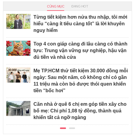
CÙNG MỤC
ĐANG HOT
Từng tiết kiệm hơn nửa thu nhập, tôi mới
hiểu “càng ít tiêu càng tốt” là lời khuyên
nguy hiểm
Top 4 con giáp càng đi lâu càng có thành
tựu: Trung vận vững sự nghiệp, hậu vận
đủ tiền và nhà cửa
Mẹ TP.HCM thử tiết kiệm 30.000 đồng mỗi
ngày: Sau một năm, cô không chỉ có gần
11 triệu mà còn bỏ được thói quen khiến
tiền “bốc hơi”
Căn nhà ở quê 6 chị em góp tiền xây cho
bố mẹ: Chi phí 1,08 tỷ đồng, thành quả
khiến tất cả ngỡ ngàng