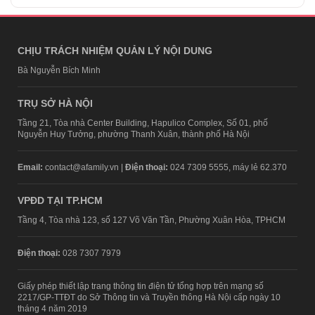
CHỊU TRÁCH NHIỆM QUẢN LÝ NỘI DUNG
Bà Nguyễn Bích Minh
TRỤ SỞ HÀ NỘI
Tầng 21, Tòa nhà Center Building, Hapulico Complex, Số 01, phố
Nguyễn Huy Tưởng, phường Thanh Xuân, thành phố Hà Nội
Email:
contact@afamily.vn |
Điện thoại:
024 7309 5555, máy lẻ 62.370
VPĐD TẠI TP.HCM
Tầng 4, Tòa nhà 123, số 127 Võ Văn Tần, Phường Xuân Hòa, TPHCM
Điện thoại:
028 7307 7979
Giấy phép thiết lập trang thông tin điện tử tổng hợp trên mạng số
2217/GP-TTĐT do Sở Thông tin và Truyền thông Hà Nội cấp ngày 10
tháng 4 năm 2019