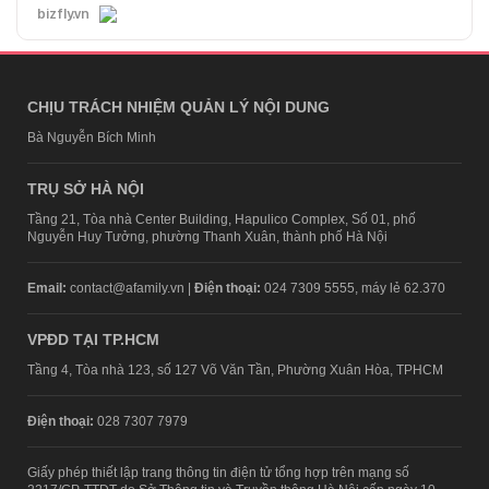
bizfly.vn
CHỊU TRÁCH NHIỆM QUẢN LÝ NỘI DUNG
Bà Nguyễn Bích Minh
TRỤ SỞ HÀ NỘI
Tầng 21, Tòa nhà Center Building, Hapulico Complex, Số 01, phố
Nguyễn Huy Tưởng, phường Thanh Xuân, thành phố Hà Nội
Email:
contact@afamily.vn |
Điện thoại:
024 7309 5555, máy lẻ 62.370
VPĐD TẠI TP.HCM
Tầng 4, Tòa nhà 123, số 127 Võ Văn Tần, Phường Xuân Hòa, TPHCM
Điện thoại:
028 7307 7979
Giấy phép thiết lập trang thông tin điện tử tổng hợp trên mạng số