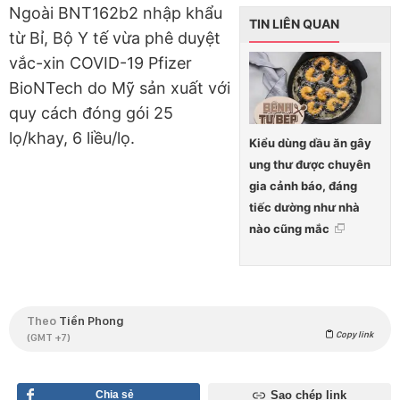
Ngoài BNT162b2 nhập khẩu
TIN LIÊN QUAN
từ Bỉ, Bộ Y tế vừa phê duyệt
vắc-xin COVID-19 Pfizer
BioNTech do Mỹ sản xuất với
quy cách đóng gói 25
lọ/khay, 6 liều/lọ.
Kiểu dùng dầu ăn gây
ung thư được chuyên
gia cảnh báo, đáng
tiếc dường như nhà
nào cũng mắc
Theo
Tiền Phong
Copy link
(GMT +7)
Chia sẻ
Sao chép link