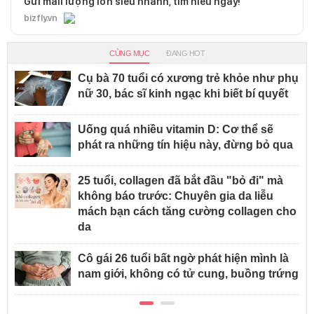
Gửi mail lượng lớn siêu nhanh, tìm hiểu ngay!
bizfly.vn
CÙNG MỤC
ĐANG HOT
Cụ bà 70 tuổi có xương trẻ khỏe như phụ
nữ 30, bác sĩ kinh ngạc khi biết bí quyết
Uống quá nhiều vitamin D: Cơ thể sẽ
phát ra những tín hiệu này, đừng bỏ qua
25 tuổi, collagen đã bắt đầu "bỏ đi" mà
không báo trước: Chuyên gia da liễu
mách bạn cách tăng cường collagen cho
da
Cô gái 26 tuổi bất ngờ phát hiện mình là
nam giới, không có tử cung, buồng trứng