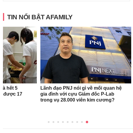
TIN NỔI BẬT AFAMILY
hà hết 5
Lãnh đạo PNJ nói gì về mối quan hệ
iệm được 17
gia đình với cựu Giám đốc P-Lab
uê
trong vụ 28.000 viên kim cương?