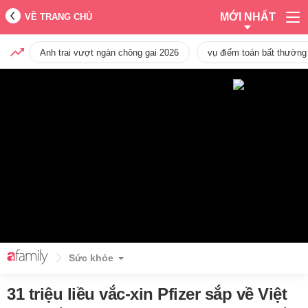
MỚI NHẤT
VỀ TRANG CHỦ
Anh trai vượt ngàn chông gai 2026
vụ điểm toán bất thường
Sức khỏe
31 triệu liều vắc-xin Pfizer sắp về Việt