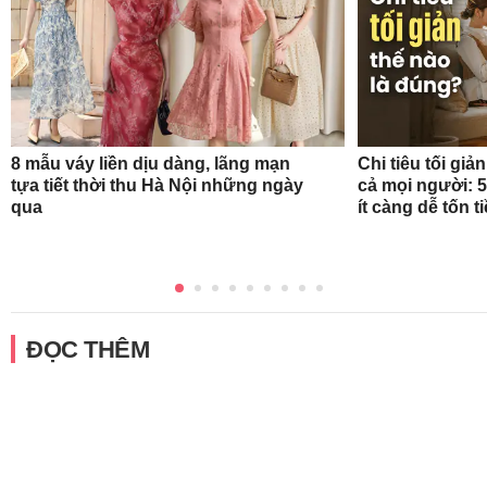
8 mẫu váy liền dịu dàng, lãng mạn
Chi tiêu tối gi
tựa tiết thời thu Hà Nội những ngày
cả mọi người: 
qua
ít càng dễ tốn t
ĐỌC THÊM