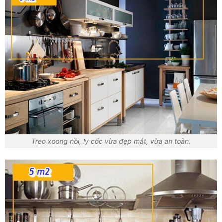
Treo xoong nồi, ly cốc vừa đẹp mắt, vừa an toàn.