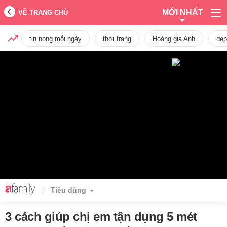
MỚI NHẤT
VỀ TRANG CHỦ
tin nóng mỗi ngày
thời trang
Hoàng gia Anh
dẹp
Tiêu dùng
3 cách giúp chị em tận dụng 5 mét