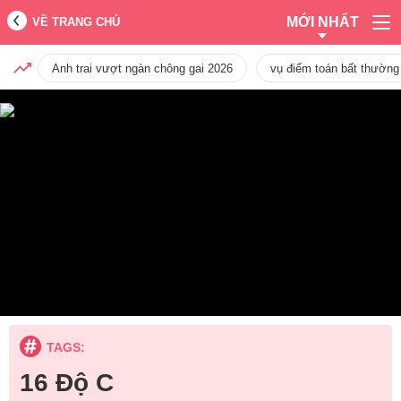
MỚI NHẤT
VỀ TRANG CHỦ
Anh trai vượt ngàn chông gai 2026
vụ điểm toán bất thường
TAGS:
16 Độ C