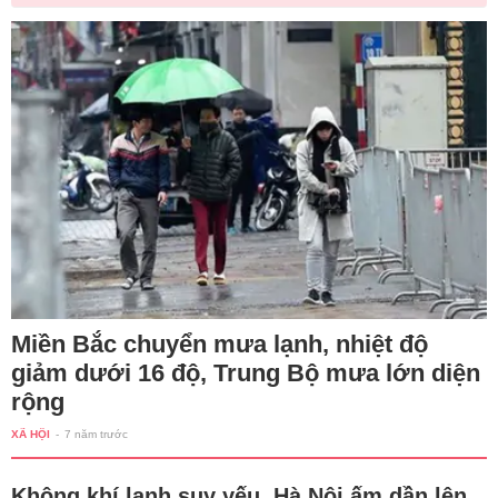
Miền Bắc chuyển mưa lạnh, nhiệt độ
giảm dưới 16 độ, Trung Bộ mưa lớn diện
rộng
XÃ HỘI
-
7 năm trước
Không khí lạnh suy yếu, Hà Nội ấm dần lên