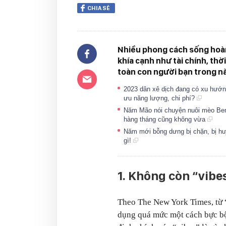
CHIA SẺ
Nhiều phong cách sống hoàn
khía cạnh như tài chính, thờ
toàn con người bạn trong n
2023 dân xê dịch đang có xu hướng d
ưu năng lượng, chi phí?
Năm Mão nói chuyện nuôi mèo Benga
hàng tháng cũng không vừa
Năm mới bỗng dưng bị chặn, bị hu
gì!
1. Không còn “vibe
Theo The New York Times, từ “
dụng quá mức một cách bực bộ