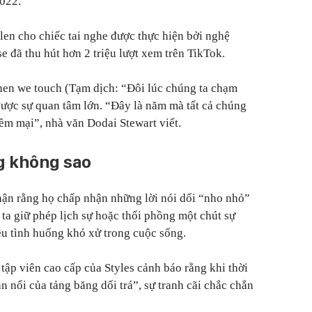
2022.
 len cho chiếc tai nghe được thực hiện bởi nghệ
 đã thu hút hơn 2 triệu lượt xem trên TikTok.
hen we touch (Tạm dịch: “Đôi lúc chúng ta chạm
ược sự quan tâm lớn. “Đây là năm mà tất cả chúng
ềm mại”, nhà văn Dodai Stewart viết.
ng không sao
hận rằng họ chấp nhận những lời nói dối “nho nhỏ”
 ta giữ phép lịch sự hoặc thổi phồng một chút sự
ều tình huống khó xử trong cuộc sống.
 tập viên cao cấp của Styles cảnh báo rằng khi thời
 nổi của tảng băng dối trá”, sự tranh cãi chắc chắn