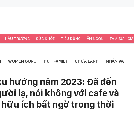
HẬU TRƯỜNG
SỨC KHỎE
TIÊU DÙNG
ĂN NGON
TÂM SỰ - GIA
H
WOMEN GURU
HOT FAMILY
CHỮA LÀNH
NHÂN VẬT
h xu hướng năm 2023: Đã đến
ười lạ, nói không với cafe và
 hữu ích bất ngờ trong thời