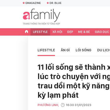
EMAGAZINE
DR. BLUE
LIFESTYLE
XÃ HỘI
ĐẸP
MẸ & BÉ
GIÁO DỤC
LIFESTYLE
ĂN GÌ
LỐI SỐNG
DU LỊC
11 lối sống sẽ thàn
lúc trò chuyện với ng
trau dồi một kỹ năng
kỳ lạm phát
PHƯƠNG LINH,
16:30 31/01/2023