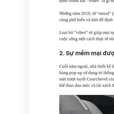
định chính xác “vibes” là gì 
Những năm 2010, từ “mood” (t
cùng phổ biến và khó để định 
Loại bỏ “vibes” sẽ giúp mọi 
cuộc sống một cách thực tế nh
2. Sự mềm mại đư
Cuối năm ngoái, nhà thiết kế 
hàng pop-up sử dụng trí thôn
mát trượt tuyết Courchevel c
thể thao đan móc và túi xách 