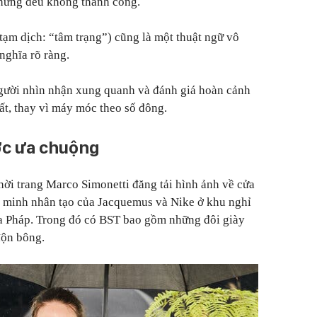
nhưng đều không thành công.
ạm dịch: “tâm trạng”) cũng là một thuật ngữ vô
nghĩa rõ ràng.
người nhìn nhận xung quanh và đánh giá hoàn cảnh
ất, thay vì máy móc theo số đông.
ợc ưa chuộng
thời trang Marco Simonetti đăng tải hình ảnh về cửa
g minh nhân tạo của Jacquemus và Nike ở khu nghỉ
ủa Pháp. Trong đó có BST bao gồm những đôi giày
độn bông.