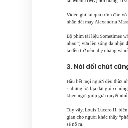
tại Miami (Mỹ) hồi tháng 11/
Video ghi lại quá trình đan vỏ
nhân dệt may Alexandria Masse
Bộ phim tài liệu Sometimes w
nhau”) vừa lên sóng đã nhận đ
ta đều trở nên nhẹ nhàng và m
3. Nói dối chút cũ
Hầu hết mọi người đều thừa n
- những lời bịa đặt giúp chúng
khen ngợi giúp giải quyết nhi
Tuy vậy, Louis Lucero II, biên
gian cho người khác thấy “phần
sẽ nổ ra.