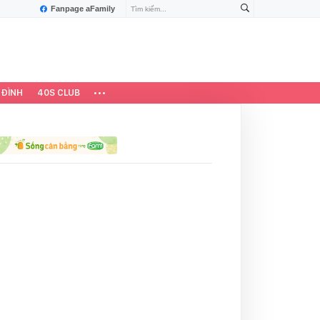
Fanpage aFamily
 ĐÌNH
40S CLUB