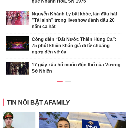
quê Khánh Hòa, SN 1976
Nguyễn Khánh Ly bật khóc, lần đầu hát
"Tái sinh" trong liveshow đánh dấu 20
năm ca hát
Công diễn “Đất Nước Thiên Hùng Ca”:
75 phút khiến khán giả đi từ choáng
ngợp đến vỡ òa
17 giây xấu hổ muốn độn thổ của Vương
Sở Nhiên
TIN NỔI BẬT AFAMILY