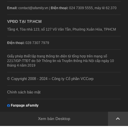
Email:
contact@afamily.vn |
Điện thoại:
024 7309 5555, máy lẻ 62.370
VPĐD TẠI TP.HCM
Tầng 4, Tòa nhà 123, số 127 Võ Văn Tần, Phường Xuân Hòa, TPHCM
Điện thoại:
028 7307 7979
Giấy phép thiết lập trang thông tin điện tử tổng hợp trên mạng số
2217/GP-TTĐT do Sở Thông tin và Truyền thông Hà Nội cấp ngày 10
tháng 4 năm 2019
© Copyright 2008 - 2024 – Công ty Cổ phần VCCorp
Chính sách bảo mật
Fanpage aFamily
Xem bản Desktop