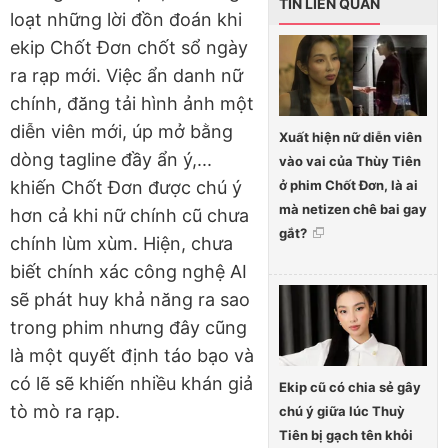
TIN LIÊN QUAN
loạt những lời đồn đoán khi
ekip Chốt Đơn chốt sổ ngày
ra rạp mới. Việc ẩn danh nữ
chính, đăng tải hình ảnh một
diễn viên mới, úp mở bằng
Xuất hiện nữ diễn viên
dòng tagline đầy ẩn ý,...
vào vai của Thùy Tiên
ở phim Chốt Đơn, là ai
khiến Chốt Đơn được chú ý
mà netizen chê bai gay
hơn cả khi nữ chính cũ chưa
gắt?
chính lùm xùm. Hiện, chưa
biết chính xác công nghệ AI
sẽ phát huy khả năng ra sao
trong phim nhưng đây cũng
là một quyết định táo bạo và
có lẽ sẽ khiến nhiều khán giả
Ekip cũ có chia sẻ gây
tò mò ra rạp.
chú ý giữa lúc Thuỳ
Tiên bị gạch tên khỏi