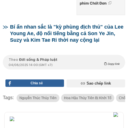
phim Chốt Đơn
Bí ẩn nhan sắc là "kỳ phùng địch thủ" của Lee
Young Ae, độ nổi tiếng bằng cả Son Ye Jin,
Suzy và Kim Tae Ri thời nay cộng lại
Theo
Đời sống & Pháp luật
Copy link
04/08/2025 14:00 (GMT +7)
Chia sẻ
Sao chép link
Tags:
Nguyễn Thúc Thùy Tiên
Hoa Hậu Thùy Tiên Bị Khởi Tố
Chốt