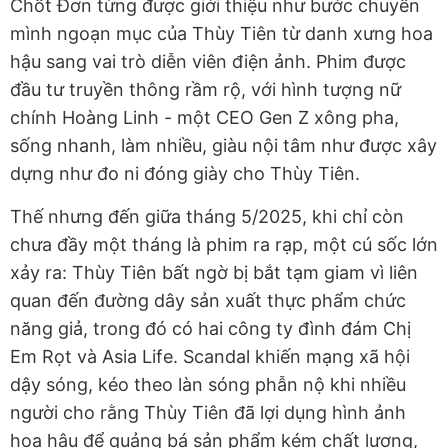
Chốt Đơn từng được giới thiệu như bước chuyển
mình ngoạn mục của Thùy Tiên từ danh xưng hoa
hậu sang vai trò diễn viên điện ảnh. Phim được
đầu tư truyền thông rầm rộ, với hình tượng nữ
chính Hoàng Linh - một CEO Gen Z xông pha,
sống nhanh, làm nhiều, giàu nội tâm như được xây
dựng như đo ni đóng giày cho Thùy Tiên.
Thế nhưng đến giữa tháng 5/2025, khi chỉ còn
chưa đầy một tháng là phim ra rạp, một cú sốc lớn
xảy ra: Thùy Tiên bất ngờ bị bắt tạm giam vì liên
quan đến đường dây sản xuất thực phẩm chức
năng giả, trong đó có hai công ty đình đám Chị
Em Rọt và Asia Life. Scandal khiến mạng xã hội
dậy sóng, kéo theo làn sóng phẫn nộ khi nhiều
người cho rằng Thùy Tiên đã lợi dụng hình ảnh
hoa hậu để quảng bá sản phẩm kém chất lượng,