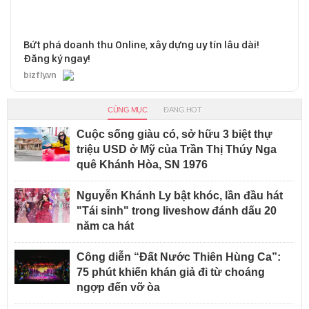
Bứt phá doanh thu Online, xây dựng uy tín lâu dài!
Đăng ký ngay!
bizfly.vn
CÙNG MỤC
ĐANG HOT
Cuộc sống giàu có, sở hữu 3 biệt thự
triệu USD ở Mỹ của Trần Thị Thúy Nga
quê Khánh Hòa, SN 1976
Nguyễn Khánh Ly bật khóc, lần đầu hát
"Tái sinh" trong liveshow đánh dấu 20
năm ca hát
Công diễn “Đất Nước Thiên Hùng Ca”:
75 phút khiến khán giả đi từ choáng
ngợp đến vỡ òa