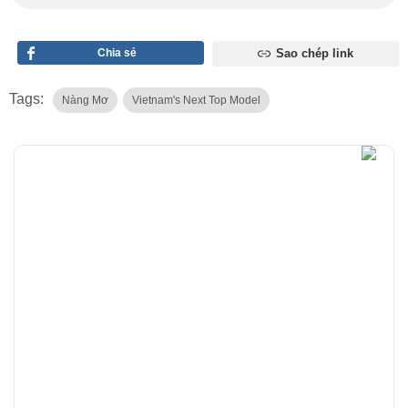
Chia sẻ
Sao chép link
Tags:
Nàng Mơ
Vietnam's Next Top Model