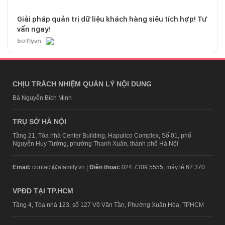
Giải pháp quản trị dữ liệu khách hàng siêu tích hợp! Tư
vấn ngay!
bizfly.vn
CHỊU TRÁCH NHIỆM QUẢN LÝ NỘI DUNG
Bà Nguyễn Bích Minh
TRỤ SỞ HÀ NỘI
Tầng 21, Tòa nhà Center Building, Hapulico Complex, Số 01, phố
Nguyễn Huy Tưởng, phường Thanh Xuân, thành phố Hà Nội
Email:
contact@afamily.vn |
Điện thoại:
024 7309 5555, máy lẻ 62.370
VPĐD TẠI TP.HCM
Tầng 4, Tòa nhà 123, số 127 Võ Văn Tần, Phường Xuân Hòa, TPHCM