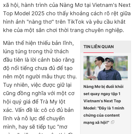
xã hội, hành trình của Nàng Mơ tại Vietnam's Next
Top Model 2025 cho thấy khoảng cách rõ rệt giữa
hình ảnh "nàng thơ" trên TikTok và yêu cầu khắt
khe của một sân chơi thời trang chuyên nghiệp.
Màn thể hiện thiếu bản lĩnh,
TIN LIÊN QUAN
lúng túng trong thử thách
đầu tiên là lời cảnh báo rằng
độ nổi tiếng chưa đủ để tạo
nên một người mẫu thực thụ.
Tuy nhiên, việc được giữ lại
Nàng Mơ bị đuổi khỏi
cũng đồng nghĩa với một cơ
set quay ngay tập 1
Vietnam's Next Top
hội quý giá để Trà My lột
Model: "Đây là 1 minh
xác. Vấn đề là: cô có đủ bản
chứng của content
lĩnh và nỗ lực để chuyển
mạng xã hội!"
mình, hay sẽ tiếp tục "mơ