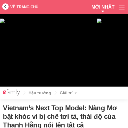
MỚI NHẤT
VỀ TRANG CHỦ
Hậu trường
Giải trí
Vietnam’s Next Top Model: Nàng Mơ
bật khóc vì bị chê tơi tả, thái độ của
Thanh Hằng nói lên tất cả