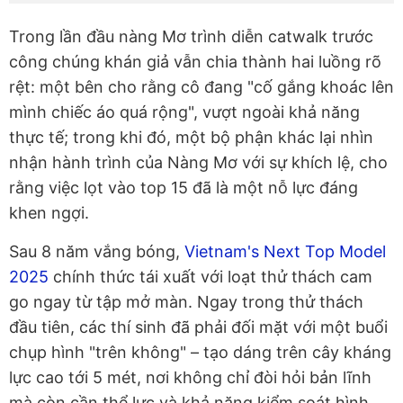
Trong lần đầu nàng Mơ trình diễn catwalk trước
công chúng khán giả vẫn chia thành hai luồng rõ
rệt: một bên cho rằng cô đang "cố gắng khoác lên
mình chiếc áo quá rộng", vượt ngoài khả năng
thực tế; trong khi đó, một bộ phận khác lại nhìn
nhận hành trình của Nàng Mơ với sự khích lệ, cho
rằng việc lọt vào top 15 đã là một nỗ lực đáng
khen ngợi.
Sau 8 năm vắng bóng,
Vietnam's Next Top Model
2025
chính thức tái xuất với loạt thử thách cam
go ngay từ tập mở màn. Ngay trong thử thách
đầu tiên, các thí sinh đã phải đối mặt với một buổi
chụp hình "trên không" – tạo dáng trên cây kháng
lực cao tới 5 mét, nơi không chỉ đòi hỏi bản lĩnh
mà còn cần thể lực và khả năng kiểm soát hình