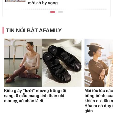
mới có hy vọng
TIN NỔI BẬT AFAMILY
Kiểu giày “lười” nhưng trông rất
Mái tóc lúc nà
sang: 8 mẫu mang tinh thần old
bồng bềnh củ
money, xỏ chân là đi.
khiến cư dân 
Hóa ra cô duy t
giản