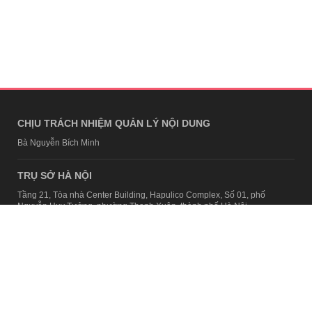
CHỊU TRÁCH NHIỆM QUẢN LÝ NỘI DUNG
Bà Nguyễn Bích Minh
TRỤ SỞ HÀ NỘI
Tầng 21, Tòa nhà Center Building, Hapulico Complex, Số 01, phố
Nguyễn Huy Tưởng, phường Thanh Xuân, thành phố Hà Nội
Email:
contact@afamily.vn |
Điện thoại:
024 7309 5555, máy lẻ 62.370
VPĐD TẠI TP.HCM
Tầng 4, Tòa nhà 123, số 127 Võ Văn Tần, Phường Xuân Hòa, TPHCM
Điện thoại:
028 7307 7979
Giấy phép thiết lập trang thông tin điện tử tổng hợp trên mạng số