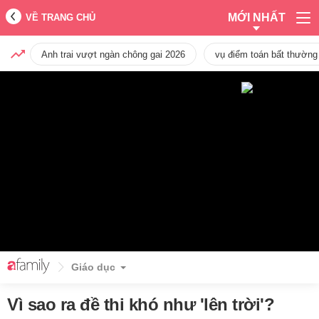
MỚI NHẤT
VỀ TRANG CHỦ
Anh trai vượt ngàn chông gai 2026
vụ điểm toán bất thường
Giáo dục
Vì sao ra đề thi khó như 'lên trời'?