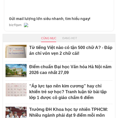
Gửi mail lượng lớn siêu nhanh, tìm hiểu ngay!
bizfly.vn
CÙNG MỤC
ĐANG HOT
Từ tiếng Việt nào có tận 500 chữ A? - Đáp
án chỉ vỏn vẹn 2 chữ cái!
Điểm chuẩn Đại học Văn hóa Hà Nội năm
2026 cao nhất 27,09
“Áp lực tạo nên kim cương” hay chỉ
khiến trẻ sợ học? Tranh luận từ bài tập
lớp 1 được cô giáo chấm 6 điểm
Trường ĐH Khoa học tự nhiên TPHCM:
Nhiều ngành phải đạt 9 điểm mỗi môn