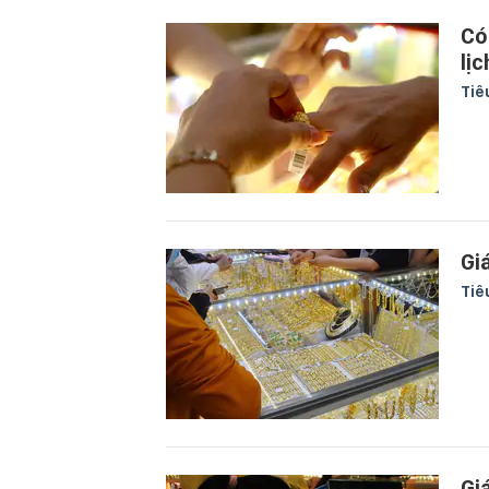
Có
lị
Tiê
Gi
Tiê
Gi