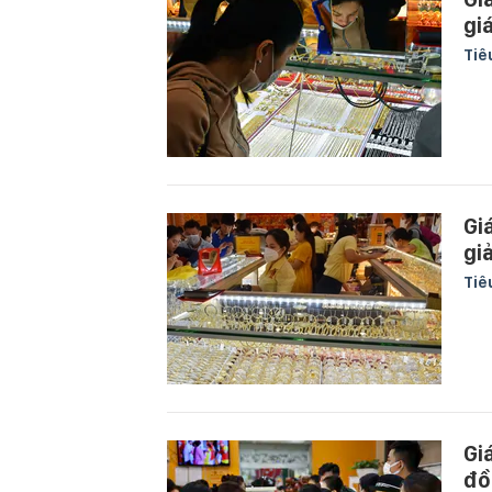
gi
Tiê
Gi
gi
Tiê
Gi
đồ