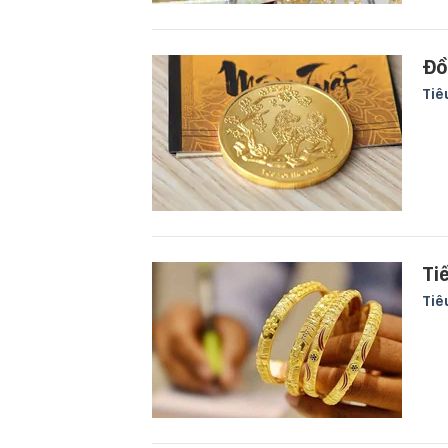
Đồ
Tiê
Tiế
Tiê