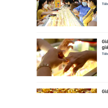
Tiê
Gi
gi
Tiê
Gi
rẻ
Tiê