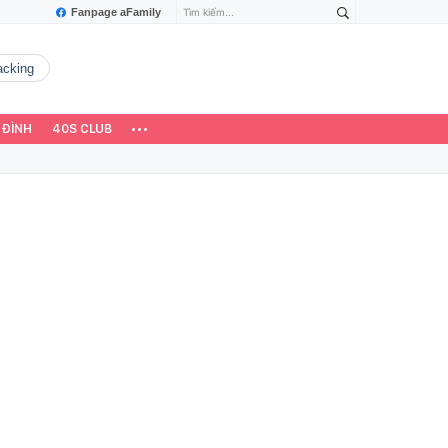
Fanpage aFamily
hacking
 ĐÌNH
40S CLUB