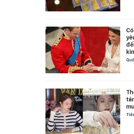
Có
yê
đế
ki
Quố
Th
tă
mu
Tiê