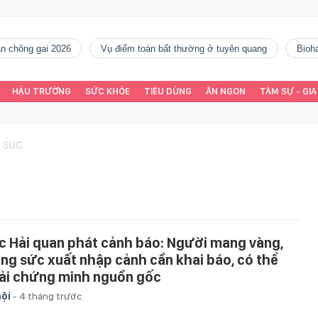
gàn chông gai 2026
vụ điểm toán bất thường ở tuyên quang
Bio
HẬU TRƯỜNG
SỨC KHỎE
TIÊU DÙNG
ĂN NGON
TÂM SỰ - GIA
 SUC
c Hải quan phát cảnh báo: Người mang vàng,
ang sức xuất nhập cảnh cần khai báo, có thể
ải chứng minh nguồn gốc
hội
-
4 tháng trước