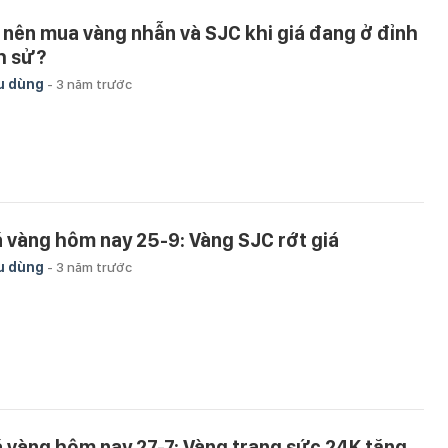
 nên mua vàng nhẫn và SJC khi giá đang ở đỉnh
ch sử?
u dùng
-
3 năm trước
á vàng hôm nay 25-9: Vàng SJC rớt giá
u dùng
-
3 năm trước
á vàng hôm nay 27-7: Vàng trang sức 24K tăng