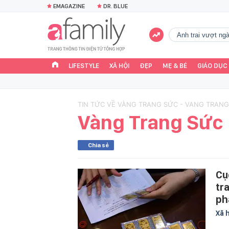
EMAGAZINE
DR. BLUE
Anh trai vượt n
LIFESTYLE
XÃ HỘI
ĐẸP
MẸ & BÉ
GIÁO DỤC
TIN TỨC VỀ VÀNG TRANG SỨC - VANG TRANG
Vàng Trang Sức
Chia sẻ
Cụ
tr
ph
Xã 