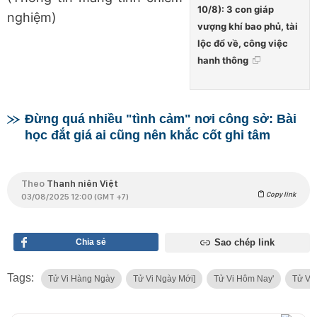
10/8): 3 con giáp
nghiệm)
vượng khí bao phủ, tài
lộc đổ về, công việc
hanh thông
Đừng quá nhiều "tình cảm" nơi công sở: Bài
học đắt giá ai cũng nên khắc cốt ghi tâm
Theo
Thanh niên Việt
Copy link
03/08/2025 12:00 (GMT +7)
Chia sẻ
Sao chép link
Tags:
Tử Vi Hàng Ngày
Tử Vi Ngày Mới]
Tử Vi Hôm Nay'
Tử Vi