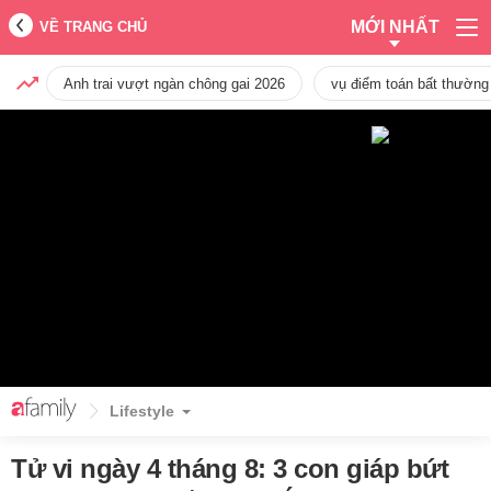
MỚI NHẤT
VỀ TRANG CHỦ
Anh trai vượt ngàn chông gai 2026
vụ điểm toán bất thường
Lifestyle
Tử vi ngày 4 tháng 8: 3 con giáp bứt