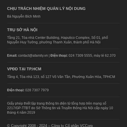
CHỊU TRÁCH NHIỆM QUẢN LÝ NỘI DUNG
Bà Nguyễn Bích Minh
TRỤ SỞ HÀ NỘI
Tầng 21, Tòa nhà Center Building, Hapulico Complex, Số 01, phố
Nguyễn Huy Tưởng, phường Thanh Xuân, thành phố Hà Nội
Email:
contact@afamily.vn |
Điện thoại:
024 7309 5555, máy lẻ 62.370
VPĐD TẠI TP.HCM
Tầng 4, Tòa nhà 123, số 127 Võ Văn Tần, Phường Xuân Hòa, TPHCM
Điện thoại:
028 7307 7979
Giấy phép thiết lập trang thông tin điện tử tổng hợp trên mạng số
2217/GP-TTĐT do Sở Thông tin và Truyền thông Hà Nội cấp ngày 10
tháng 4 năm 2019
© Copyright 2008 - 2024 – Công ty Cổ phần VCCorp