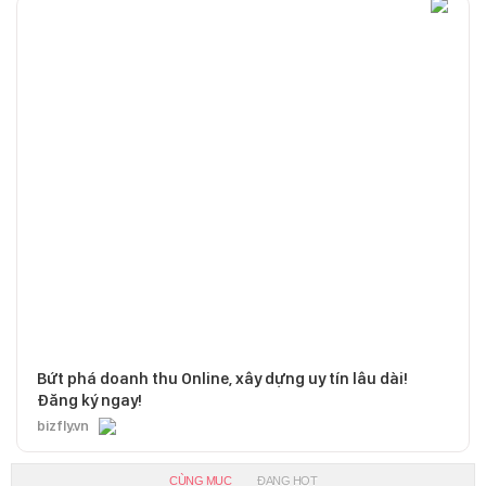
Bứt phá doanh thu Online, xây dựng uy tín lâu dài!
Đăng ký ngay!
bizfly.vn
CÙNG MỤC
ĐANG HOT