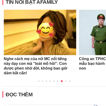
TIN NỔI BẬT AFAMILY
Nghe cách mẹ của nữ MC nổi tiếng
Công an TPHCM
này dạy con mà "toát mồ hôi": Con
mẫu bạo hành 
được phen nhớ đời, không bao giờ
non
dám bất cẩn!
ĐỌC THÊM