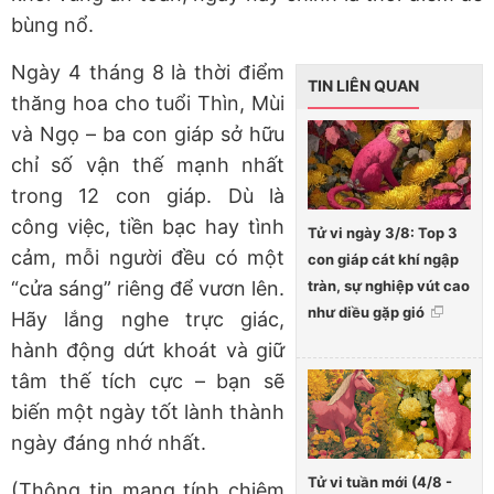
bùng nổ.
Ngày 4 tháng 8 là thời điểm
TIN LIÊN QUAN
thăng hoa cho tuổi Thìn, Mùi
và Ngọ – ba con giáp sở hữu
chỉ số vận thế mạnh nhất
trong 12 con giáp. Dù là
công việc, tiền bạc hay tình
Tử vi ngày 3/8: Top 3
cảm, mỗi người đều có một
con giáp cát khí ngập
tràn, sự nghiệp vút cao
“cửa sáng” riêng để vươn lên.
như diều gặp gió
Hãy lắng nghe trực giác,
hành động dứt khoát và giữ
tâm thế tích cực – bạn sẽ
biến một ngày tốt lành thành
ngày đáng nhớ nhất.
Tử vi tuần mới (4/8 -
(Thông tin mang tính chiêm