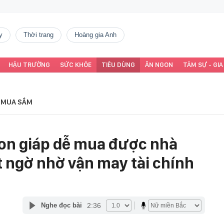
y
thời trang
Hoàng gia Anh
HẬU TRƯỜNG
SỨC KHỎE
TIÊU DÙNG
ĂN NGON
TÂM SỰ - GIA
MUA SẮM
con giáp dễ mua được nhà
ất ngờ nhờ vận may tài chính
2:36
Nghe đọc bài