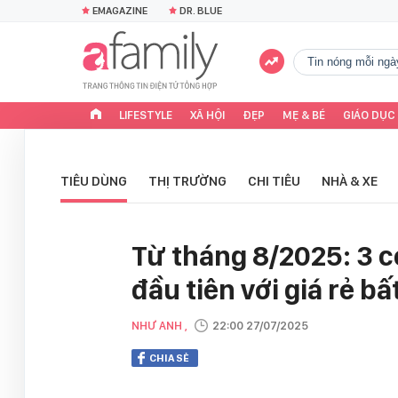
EMAGAZINE
DR. BLUE
tin nóng mỗi ngà
LIFESTYLE
XÃ HỘI
ĐẸP
MẸ & BÉ
GIÁO DỤC
TIÊU DÙNG
THỊ TRƯỜNG
CHI TIÊU
NHÀ & XE
Từ tháng 8/2025: 3 
đầu tiên với giá rẻ b
NHƯ ANH ,
22:00 27/07/2025
CHIA SẺ