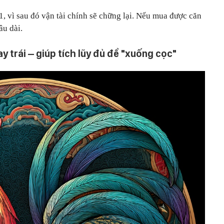
1, vì sau đó vận tài chính sẽ chững lại. Nếu mua được căn
âu dài.
ay trái – giúp tích lũy đủ để "xuống cọc"