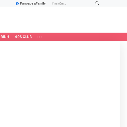
Fanpage aFamily
 ĐÌNH
40S CLUB