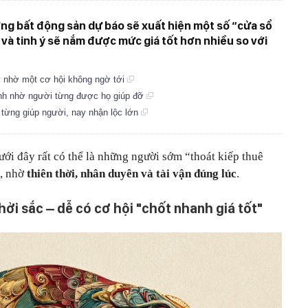
ờng bất động sản dự báo sẽ xuất hiện một số “cửa sổ
n và tinh ý sẽ nắm được mức giá tốt hơn nhiều so với
gờ nhờ một cơ hội không ngờ tới
chính nhờ người từng được họ giúp đỡ
– từng giúp người, nay nhận lộc lớn
dưới đây rất có thể là những người sớm “thoát kiếp thuê
i, nhờ
thiên thời, nhân duyên và tài vận đúng lúc
.
khởi sắc – dễ có cơ hội "chốt nhanh giá tốt"