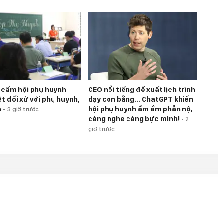
 cấm hội phụ huynh
CEO nổi tiếng đề xuất lịch trình
t đối xử với phụ huynh,
dạy con bằng... ChatGPT khiến
h
hội phụ huynh ầm ầm phẫn nộ,
-
3 giờ trước
càng nghe càng bực mình!
-
2
giờ trước