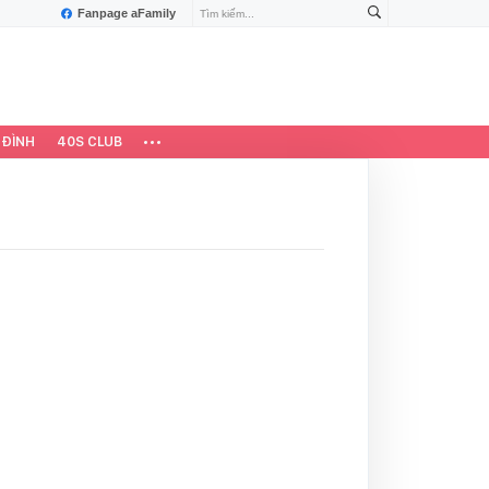
Fanpage aFamily
 ĐÌNH
40S CLUB