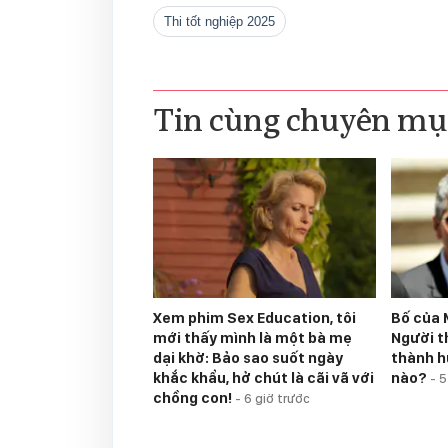
thi tốt nghiệp 2025
Tin cùng chuyên mụ
Xem phim Sex Education, tôi
Bố của 
mới thấy mình là một bà mẹ
Người t
dại khờ: Bảo sao suốt ngày
thành h
khắc khẩu, hở chút là cãi vã với
nào?
-
5
chồng con!
-
6 giờ trước