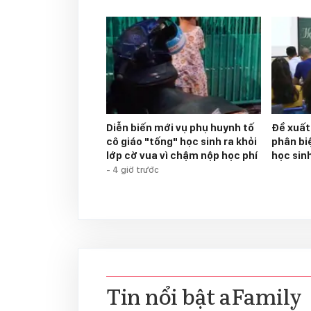
Diễn biến mới vụ phụ huynh tố
Đề xuất
cô giáo "tống" học sinh ra khỏi
phân biệ
lớp cờ vua vì chậm nộp học phí
học sin
-
4 giờ trước
Tin nổi bật aFamily