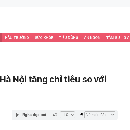
HẬU TRƯỜNG
SỨC KHỎE
TIÊU DÙNG
ĂN NGON
TÂM SỰ - GIA
Hà Nội tăng chỉ tiêu so với
1:40
Nghe đọc bài