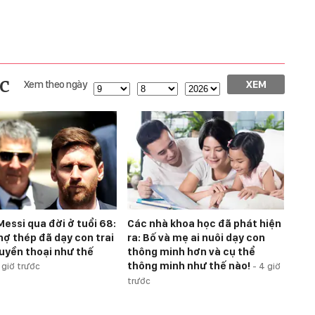
c
Xem theo ngày
XEM
Messi qua đời ở tuổi 68:
Các nhà khoa học đã phát hiện
hợ thép đã dạy con trai
ra: Bố và mẹ ai nuôi dạy con
uyền thoại như thế
thông minh hơn và cụ thể
thông minh như thế nào!
 giờ trước
-
4 giờ
trước