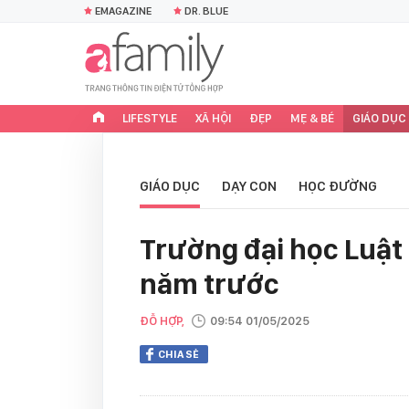
EMAGAZINE
DR. BLUE
LIFESTYLE
XÃ HỘI
ĐẸP
MẸ & BÉ
GIÁO DỤC
GIÁO DỤC
DẠY CON
HỌC ĐƯỜNG
Trường đại học Luật 
năm trước
ĐỖ HỢP,
09:54 01/05/2025
CHIA SẺ