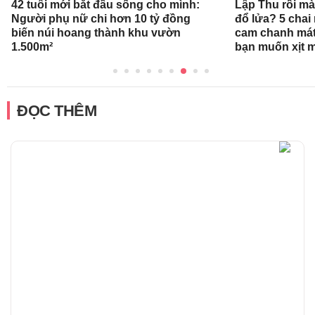
42 tuổi mới bắt đầu sống cho mình:
Lập Thu rồi mà
Người phụ nữ chi hơn 10 tỷ đồng
đổ lửa? 5 cha
biến núi hoang thành khu vườn
cam chanh mát
1.500m²
bạn muốn xịt 
ĐỌC THÊM