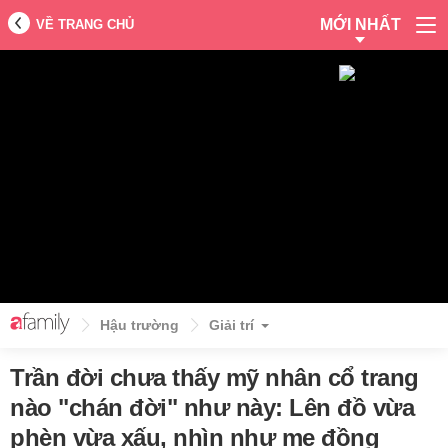
MỚI NHẤT
VỀ TRANG CHỦ
Hậu trường
Giải trí
Trần đời chưa thấy mỹ nhân cổ trang
nào "chán đời" như này: Lên đồ vừa
phèn vừa xấu, nhìn như mẹ đồng