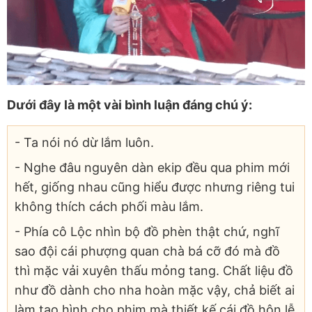
Dưới đây là một vài bình luận đáng chú ý:
- Ta nói nó dừ lắm luôn.
- Nghe đâu nguyên dàn ekip đều qua phim mới
hết, giống nhau cũng hiểu được nhưng riêng tui
không thích cách phối màu lắm.
- Phía cô Lộc nhìn bộ đồ phèn thật chứ, nghĩ
sao đội cái phượng quan chà bá cỡ đó mà đồ
thì mặc vải xuyên thấu mỏng tang. Chất liệu đồ
như đồ dành cho nha hoàn mặc vậy, chả biết ai
làm tạo hình cho phim mà thiết kế cái đồ hôn lễ