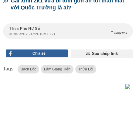
Gái xinh 2k1 vừa bị tóm gọn ăn tối thân mật
với Quốc Trường là ai?
Theo
Phụ Nữ Số
Copy link
30/06/2025 17:26 (GMT +7)
Chia sẻ
Sao chép link
Tags:
Bạch Lộc
Lâm Giang Tiên
Thừa Lỗi