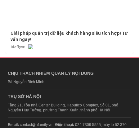
Giải pháp quản trị dữ liệu khách hàng siêu tích hợp! Tư
vấn ngay!
bizfly.vn
CHỊU TRÁCH NHIỆM QUẢN LÝ NỘI DUNG
Bà Nguyễn Bích Minh
TRỤ SỞ HÀ NỘI
Tầng 21, Tòa nhà Center Building, Hapulico Complex, Số 01, phố
Nguyễn Huy Tưởng, phường Thanh Xuân, thành phố Hà Nội
Email:
contact@afamily.vn |
Điện thoại:
024 7309 5555, máy lẻ 62.370