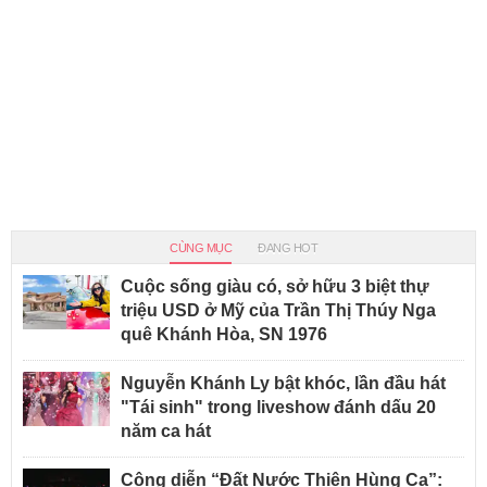
CÙNG MỤC
ĐANG HOT
Cuộc sống giàu có, sở hữu 3 biệt thự
triệu USD ở Mỹ của Trần Thị Thúy Nga
quê Khánh Hòa, SN 1976
Nguyễn Khánh Ly bật khóc, lần đầu hát
"Tái sinh" trong liveshow đánh dấu 20
năm ca hát
Công diễn “Đất Nước Thiên Hùng Ca”: