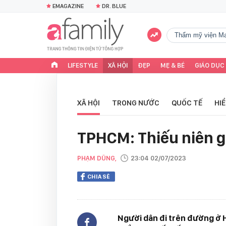
EMAGAZINE
DR. BLUE
Thẩm mỹ viện Ma
LIFESTYLE
XÃ HỘI
ĐẸP
MẸ & BÉ
GIÁO DỤC
XÃ HỘI
TRONG NƯỚC
QUỐC TẾ
HI
TPHCM: Thiếu niên g
PHẠM DŨNG,
23:04 02/07/2023
CHIA SẺ
Người dân đi trên đường ở 