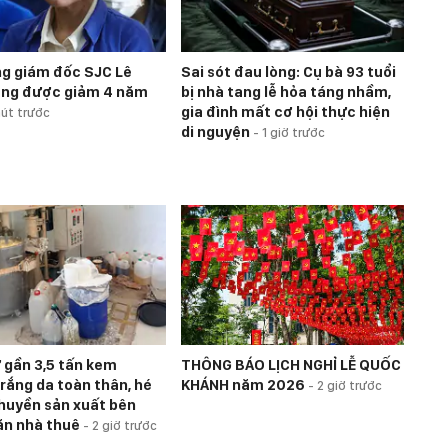
g giám đốc SJC Lê
Sai sót đau lòng: Cụ bà 93 tuổi
ằng được giảm 4 năm
bị nhà tang lễ hỏa táng nhầm,
gia đình mất cơ hội thực hiện
hút trước
di nguyện
-
1 giờ trước
 gần 3,5 tấn kem
THÔNG BÁO LỊCH NGHỈ LỄ QUỐC
rắng da toàn thân, hé
KHÁNH năm 2026
-
2 giờ trước
chuyền sản xuất bên
ăn nhà thuê
-
2 giờ trước