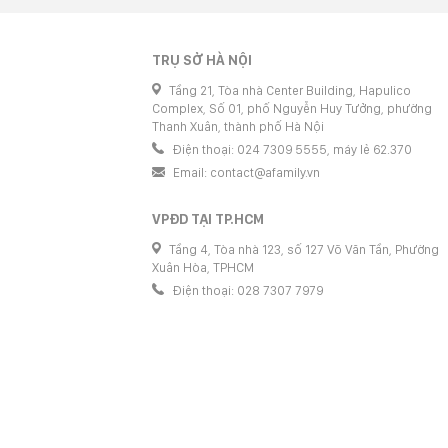
TRỤ SỞ HÀ NỘI
Tầng 21, Tòa nhà Center Building, Hapulico
Complex, Số 01, phố Nguyễn Huy Tưởng, phường
Thanh Xuân, thành phố Hà Nội
Điện thoại: 024 7309 5555, máy lẻ 62.370
Email:
contact@afamily.vn
VPĐD TẠI TP.HCM
Tầng 4, Tòa nhà 123, số 127 Võ Văn Tần, Phường
Xuân Hòa, TPHCM
Điện thoại: 028 7307 7979