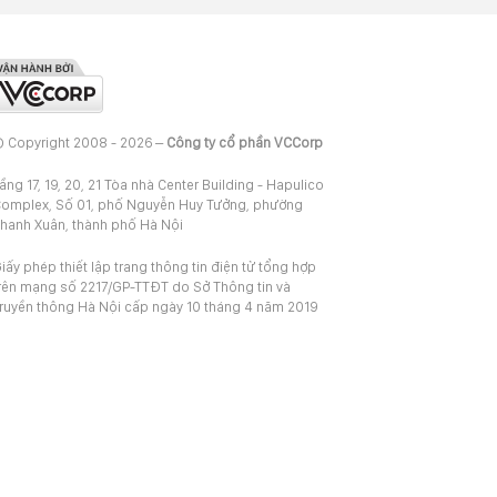
 Copyright 2008 - 2026 –
Công ty cổ phần VCCorp
ầng 17, 19, 20, 21 Tòa nhà Center Building - Hapulico
omplex, Số 01, phố Nguyễn Huy Tưởng, phường
hanh Xuân, thành phố Hà Nội
iấy phép thiết lập trang thông tin điện tử tổng hợp
rên mạng số 2217/GP-TTĐT do Sở Thông tin và
ruyền thông Hà Nội cấp ngày 10 tháng 4 năm 2019