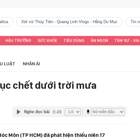
ilisa
Xét xử Thùy Tiên - Quang Linh Vlogs - Hằng Du Mục
tin
HẬU TRƯỜNG
SỨC KHỎE
TIÊU DÙNG
ĂN NGON
TÂM SỰ - GIA
ỂU LUẬT
NHÂN ÁI
ục chết dưới trời mưa
0:49
Nghe đọc bài
Hóc Môn (TP HCM) đã phát hiện thiếu niên 17