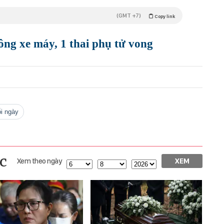
(GMT +7)
Copy link
ông xe máy, 1 thai phụ tử vong
ỗi ngày
c
Xem theo ngày
XEM