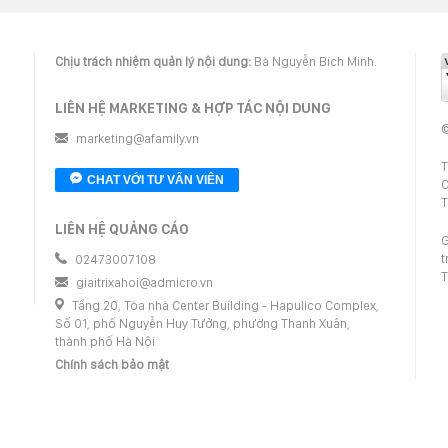
Chịu trách nhiệm quản lý nội dung:
Bà Nguyễn Bích Minh.
LIÊN HỆ MARKETING & HỢP TÁC NỘI DUNG
©
marketing@afamily.vn
T
CHAT VỚI TƯ VẤN VIÊN
C
T
LIÊN HỆ QUẢNG CÁO
G
t
02473007108
T
giaitrixahoi@admicro.vn
Tầng 20, Tòa nhà Center Building - Hapulico Complex,
Số 01, phố Nguyễn Huy Tưởng, phường Thanh Xuân,
thành phố Hà Nội
Chính sách bảo mật