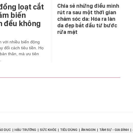
đồng loạt cắt
Chia sẻ những điều mình
rút ra sau một thời gian
năm biến
chăm sóc da: Hóa ra làn
ớn đều không
da đẹp bắt đầu từ bước
rửa mặt
ện với nhiều biến động
y đổi cách tiêu tiền. Họ
ản thân, mà ưu tiên
.
ÁO DỤC
HẬU TRƯỜNG
SỨC KHỎE
TIÊU DÙNG
ĂN NGON
TÂM SỰ - GIA ĐÌNH