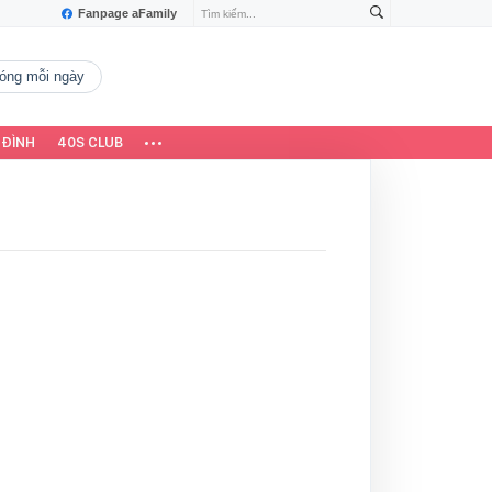
Fanpage aFamily
 nóng mỗi ngày
 ĐÌNH
40S CLUB