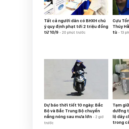
Tất cả người dân có BHXH chú
Cựu Tổn
ý quy định phạt tới 2 triệu đồng
Thúy H
từ 10/9
tù
-
20 phút trước
-
13 p
Dự báo thời tiết 10 ngày: Bắc
Tạm giữ
Bộ và Bắc Trung Bộ chuyển
dưỡng t
nắng nóng sau mưa lớn
lộ dây 
-
2 giờ
trong c
trước