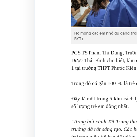
Họ mong các em nhỏ dù đang tron
BYT)
PGS.TS Phạm Thị Dung, Trưởn
Dược Thái Bình cho biết, khu 
1 tại trường THPT Phước Kiển
Trong đó có gần 100 F0 là trẻ 
Đây là một trong 5 khu cách 
số lượng trẻ em đông nhất.
"Trong bối cảnh Tết Trung thu
trường đã rất sáng tạo. Các 
trợ mua giấy, hồ keo để tự tay