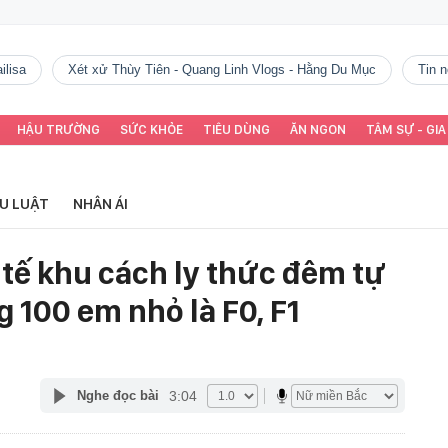
ilisa
Xét xử Thùy Tiên - Quang Linh Vlogs - Hằng Du Mục
tin
HẬU TRƯỜNG
SỨC KHỎE
TIÊU DÙNG
ĂN NGON
TÂM SỰ - GIA
ỂU LUẬT
NHÂN ÁI
 tế khu cách ly thức đêm tự
g 100 em nhỏ là F0, F1
3:04
Nghe đọc bài