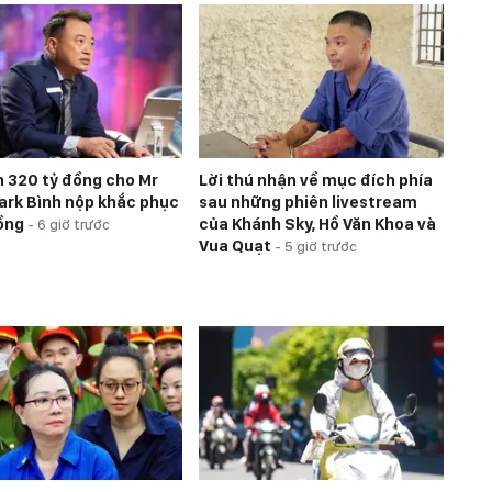
n 320 tỷ đồng cho Mr
Lời thú nhận về mục đích phía
hark Bình nộp khắc phục
sau những phiên livestream
đồng
của Khánh Sky, Hồ Văn Khoa và
-
6 giờ trước
Vua Quạt
-
5 giờ trước