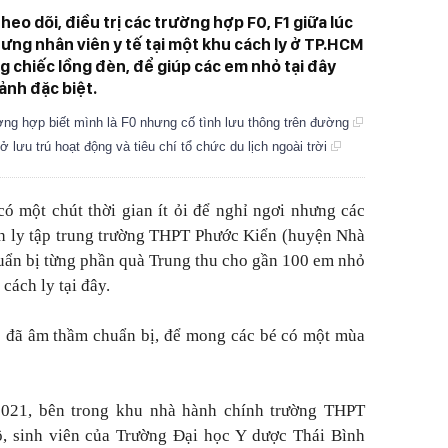
heo dõi, điều trị các trường hợp F0, F1 giữa lúc
ưng nhân viên y tế tại một khu cách ly ở TP.HCM
g chiếc lồng đèn, để giúp các em nhỏ tại đây
ảnh đặc biệt.
ờng hợp biết mình là F0 nhưng cố tình lưu thông trên đường
lưu trú hoạt động và tiêu chí tổ chức du lịch ngoài trời
ó một chút thời gian ít ỏi để nghỉ ngơi nhưng các
ách ly tập trung trường THPT Phước Kiển (huyện Nhà
uẩn bị từng phần quà Trung thu cho gần 100 em nhỏ
 cách ly tại đây.
 đã âm thầm chuẩn bị, để mong các bé có một mùa
2021, bên trong khu nhà hành chính trường THPT
ộ, sinh viên của Trường Đại học Y dược Thái Bình