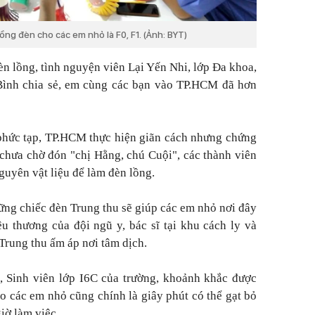
lồng đèn cho các em nhỏ là F0, F1. (Ảnh: BYT)
èn lồng, tình nguyện viên Lại Yến Nhi, lớp Đa khoa,
Bình chia sẻ, em cùng các bạn vào TP.HCM đã hơn
hức tạp, TP.HCM thực hiện giãn cách nhưng chứng
chưa chờ đón "chị Hằng, chú Cuội", các thành viên
guyên vật liệu để làm đèn lồng.
g chiếc đèn Trung thu sẽ giúp các em nhỏ nơi đây
u thương của đội ngũ y, bác sĩ tại khu cách ly và
rung thu ấm áp nơi tâm dịch.
Sinh viên lớp I6C của trường, khoảnh khắc được
o các em nhỏ cũng chính là giây phút có thể gạt bỏ
iờ làm việc.