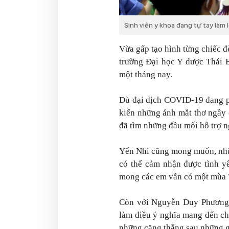
Sinh viên y khoa đang tự tay làm 
Vừa gấp tạo hình từng chiếc đ
trường Đại học Y dược Thái 
một tháng nay.
Dù đại dịch COVID-19 đang p
kiến những ánh mắt thơ ngây 
đã tìm những đầu mối hỗ trợ n
Yến Nhi cũng mong muốn, nhữn
có thể cảm nhận được tình yê
mong các em vẫn có một mùa T
Còn với Nguyễn Duy Phương, 
làm điều ý nghĩa mang đến ch
những căng thẳng sau những g