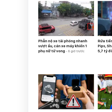
Phẫn nộ xe tải phóng nhanh
Rửa tiề
vượt ẩu, cán xe máy khiến 1
Pips, S
phụ nữ tử vong
5,7 tỷ 
-
6 giờ trước