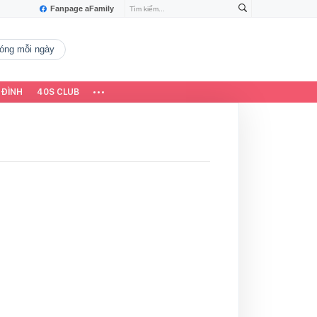
Fanpage aFamily
 nóng mỗi ngày
 ĐÌNH
40S CLUB