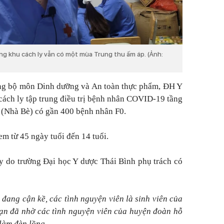
g khu cách ly vẫn có một mùa Trung thu ấm áp. (Ảnh:
g bộ môn Dinh dưỡng và An toàn thực phẩm, ĐH Y
cách ly tập trung điều trị bệnh nhân COVID-19 tầng
 (Nhà Bè) có gần 400 bệnh nhân F0.
em từ 45 ngày tuổi đến 14 tuổi.
ly do trường Đại học Y dược Thái Bình phụ trách có
 đang cận kề, các tình nguyện viên là sinh viên của
bạn đã nhờ các tình nguyện viên của huyện đoàn hỗ
 làm đèn lồng.