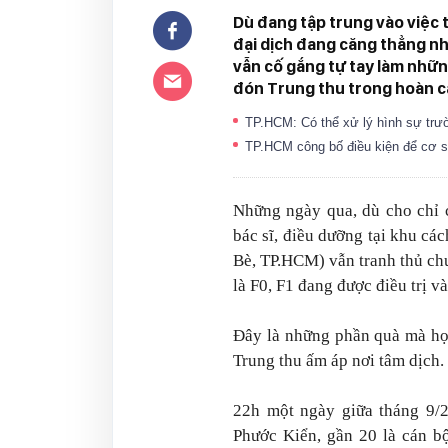
Dù đang tập trung vào việc t
đại dịch đang căng thẳng nh
vẫn cố gắng tự tay làm nhữn
đón Trung thu trong hoàn c
TP.HCM: Có thể xử lý hình sự trư
TP.HCM công bố điều kiện để cơ sở 
Những ngày qua, dù cho chỉ c
bác sĩ, điều dưỡng tại khu c
Bè, TP.HCM) vẫn tranh thủ ch
là F0, F1 đang được điều trị và
Đây là những phần quà mà họ
Trung thu ấm áp nơi tâm dịch.
22h một ngày giữa tháng 9/
Phước Kiển, gần 20 là cán b