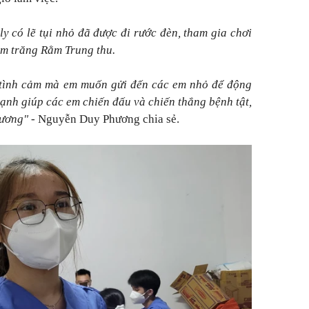
y có lẽ tụi nhỏ đã được đi rước đèn, tham gia chơi
ắm trăng Rằm Trung thu.
 tình cảm mà em muốn gửi đến các em nhỏ để động
mạnh giúp các em chiến đấu và chiến thắng bệnh tật,
hương"
- Nguyễn Duy Phương chia sẻ.