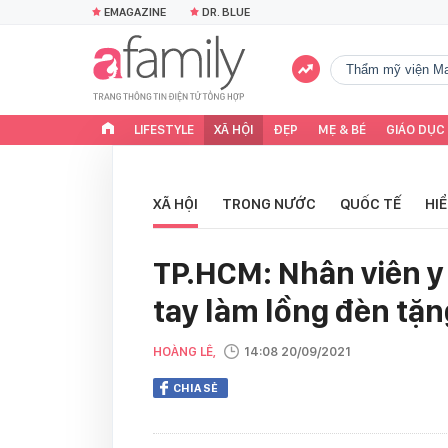
EMAGAZINE
DR. BLUE
Thẩm mỹ viện Ma
LIFESTYLE
XÃ HỘI
ĐẸP
MẸ & BÉ
GIÁO DỤC
XÃ HỘI
TRONG NƯỚC
QUỐC TẾ
HI
TP.HCM: Nhân viên y
tay làm lồng đèn tặn
HOÀNG LÊ,
14:08 20/09/2021
CHIA SẺ