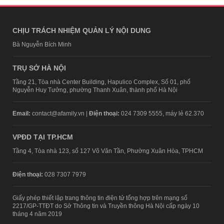
CHỊU TRÁCH NHIỆM QUẢN LÝ NỘI DUNG
Bà Nguyễn Bích Minh
TRỤ SỞ HÀ NỘI
Tầng 21, Tòa nhà Center Building, Hapulico Complex, Số 01, phố
Nguyễn Huy Tưởng, phường Thanh Xuân, thành phố Hà Nội
Email:
contact@afamily.vn |
Điện thoại:
024 7309 5555, máy lẻ 62.370
VPĐD TẠI TP.HCM
Tầng 4, Tòa nhà 123, số 127 Võ Văn Tần, Phường Xuân Hòa, TPHCM
Điện thoại:
028 7307 7979
Giấy phép thiết lập trang thông tin điện tử tổng hợp trên mạng số
2217/GP-TTĐT do Sở Thông tin và Truyền thông Hà Nội cấp ngày 10
tháng 4 năm 2019