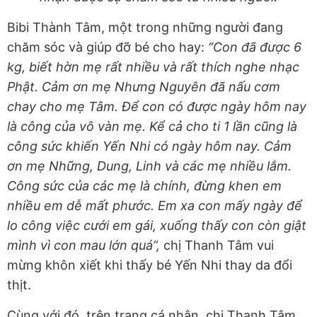
Bibi Thành Tâm, một trong những người đang
chăm sóc và giúp đỡ bé cho hay:
“Con đã được 6
kg, biết hờn mẹ rất nhiều và rất thích nghe nhạc
Phật. Cảm ơn mẹ Nhưng Nguyên đã nấu cơm
chay cho mẹ Tâm. Để con có được ngày hôm nay
là công của vô vàn mẹ. Kể cả cho ti 1 lần cũng là
công sức khiến Yến Nhi có ngày hôm nay. Cảm
ơn mẹ Những, Dung, Linh và các mẹ nhiều lắm.
Công sức của các mẹ là chính, đừng khen em
nhiều em dễ mất phước. Em xa con mấy ngày để
lo công việc cưới em gái, xuống thấy con còn giật
mình vì con mau lớn quá”,
chị Thanh Tâm vui
mừng khôn xiết khi thấy bé Yến Nhi thay da đổi
thịt.
Cùng với đó, trên trang cá nhân, chị Thanh Tâm