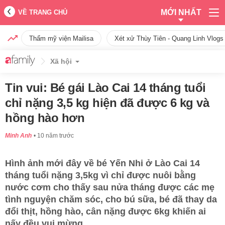
MỚI NHẤT
VỀ TRANG CHỦ
Thẩm mỹ viện Mailisa
Xét xử Thùy Tiên - Quang Linh Vlogs
Xã hội
Tin vui: Bé gái Lào Cai 14 tháng tuổi
chỉ nặng 3,5 kg hiện đã được 6 kg và
hồng hào hơn
Minh Anh
10 năm trước
Hình ảnh mới đây về bé Yến Nhi ở Lào Cai 14
tháng tuổi nặng 3,5kg vì chỉ được nuôi bằng
nước cơm cho thấy sau nửa tháng được các mẹ
tình nguyện chăm sóc, cho bú sữa, bé đã thay da
đổi thịt, hồng hào, cân nặng được 6kg khiến ai
nấy đều vui mừng.