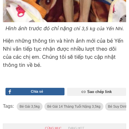
Hình ảnh trước đó chỉ nặng
chỉ 3,5 kg của Yến Nhi.
Hiện những thông tin và hình ảnh mới của bé Yến
Nhi vẫn tiếp tục nhận được nhiều lượt theo dõi
của các chị em. Chúng tôi sẽ tiếp tục cập nhật
thông tin về bé.
Chia sẻ
Sao chép link
Tags:
Bé Gái 3,5kg
Bé Gái 14 Tháng Tuổi Nặng 3,5kg
Bé Suy Dinh
CÙNG MỤC
ĐANG HOT