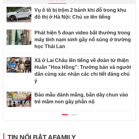
Vụ ô tô bị trộm 2 bánh khi đỗ trong khu
đô thị ở Hà Nội: Chủ xe lên tiếng
Phát hiện 5 đoạn video bất thường trong
máy tính nam sinh gây nổ súng ở trường
học Thái Lan
Xã ở Lai Châu lên tiếng về đoàn từ thiện
Huấn "Hoa Hồng": Trưởng bản và người
dân cùng xác nhận các chi tiết đáng chú
ý
Bảo mẫu đánh mắng, bắn dây chun vào
trẻ mầm non gây phẫn nộ
TIN NỔI BẬT AFAMILY