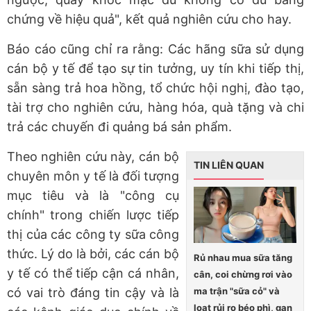
chứng về hiệu quả", kết quả nghiên cứu cho hay.
Báo cáo cũng chỉ ra rằng: Các hãng sữa sử dụng
cán bộ y tế để tạo sự tin tưởng, uy tín khi tiếp thị,
sẵn sàng trả hoa hồng, tổ chức hội nghị, đào tạo,
tài trợ cho nghiên cứu, hàng hóa, quà tặng và chi
trả các chuyến đi quảng bá sản phẩm.
Theo nghiên cứu này, cán bộ
TIN LIÊN QUAN
chuyên môn y tế là đối tượng
mục tiêu và là "công cụ
chính" trong chiến lược tiếp
thị của các công ty sữa công
thức. Lý do là bởi, các cán bộ
Rủ nhau mua sữa tăng
y tế có thể tiếp cận cá nhân,
cân, coi chừng rơi vào
ma trận "sữa cỏ" và
có vai trò đáng tin cậy và là
loạt rủi ro béo phì, gan