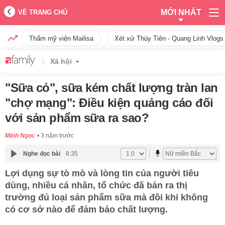
MỚI NHẤT
VỀ TRANG CHỦ
Thẩm mỹ viện Mailisa
Xét xử Thùy Tiên - Quang Linh Vlogs
Xã hội
"Sữa cỏ", sữa kém chất lượng tràn lan
"chợ mạng": Điều kiện quảng cáo đối
với sản phẩm sữa ra sao?
Minh Ngọc
3 năm trước
Nghe đọc bài
8:35
Lợi dụng sự tò mò và lòng tin của người tiêu
dùng, nhiều cá nhân, tổ chức đã bán ra thị
trường đủ loại sản phẩm sữa mà đôi khi không
có cơ sở nào để đảm bảo chất lượng.