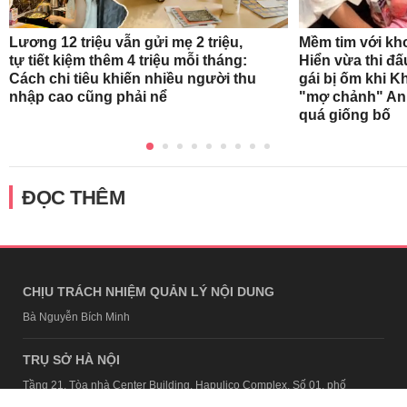
Mềm tim với kh
Lương 12 triệu vẫn gửi mẹ 2 triệu,
Hiển vừa thi đ
tự tiết kiệm thêm 4 triệu mỗi tháng:
gái bị ốm khi K
Cách chi tiêu khiến nhiều người thu
"mợ chảnh" Ann
nhập cao cũng phải nể
quá giống bố
ĐỌC THÊM
CHỊU TRÁCH NHIỆM QUẢN LÝ NỘI DUNG
Bà Nguyễn Bích Minh
TRỤ SỞ HÀ NỘI
Tầng 21, Tòa nhà Center Building, Hapulico Complex, Số 01, phố
Nguyễn Huy Tưởng, phường Thanh Xuân, thành phố Hà Nội