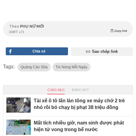
Theo
PHỤ NỮ MỚI
Copy link
(GMT +7)
Chia sẻ
Sao chép link
Tags:
Quảng Cáo Sữa
Tin Nóng Mỗi Ngày
CÙNG MỤC
ĐANG HOT
Tài xế ô tô lấn làn tông xe máy chở 2 trẻ
nhỏ rồi bỏ chạy bị phạt 38 triệu đồng
Mất tích nhiều giờ, nam sinh được phát
hiện tử vong trong bể nước