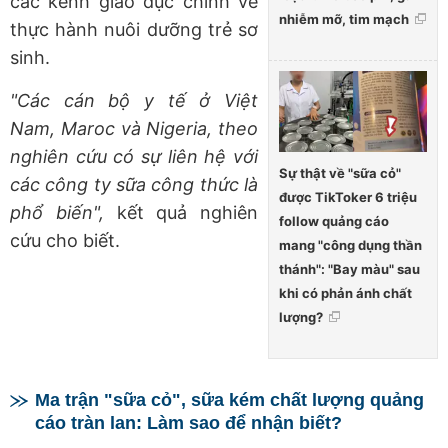
các kênh giáo dục chính về
nhiễm mỡ, tim mạch
thực hành nuôi dưỡng trẻ sơ
sinh.
"Các cán bộ y tế ở Việt
Nam, Maroc và Nigeria, theo
nghiên cứu có sự liên hệ với
Sự thật về "sữa cỏ"
các công ty sữa công thức là
được TikToker 6 triệu
phổ biến",
kết quả nghiên
follow quảng cáo
cứu cho biết.
mang "công dụng thần
thánh": "Bay màu" sau
khi có phản ánh chất
lượng?
Ma trận "sữa cỏ", sữa kém chất lượng quảng
cáo tràn lan: Làm sao để nhận biết?