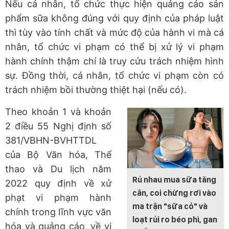
Nếu cá nhân, tổ chức thực hiện quảng cáo sản
phẩm sữa không đúng với quy định của pháp luật
thì tùy vào tính chất và mức độ của hành vi mà cá
nhân, tổ chức vi phạm có thể bị xử lý vi phạm
hành chính thậm chí là truy cứu trách nhiệm hình
sự. Đồng thời, cá nhân, tổ chức vi phạm còn có
trách nhiệm bồi thường thiệt hại (nếu có).
Theo khoản 1 và khoản
2 điều 55 Nghị định số
381/VBHN-BVHTTDL
của Bộ Văn hóa, Thể
thao và Du lịch năm
Rủ nhau mua sữa tăng
2022 quy định về xử
cân, coi chừng rơi vào
phạt vi phạm hành
ma trận "sữa cỏ" và
chính trong lĩnh vực văn
loạt rủi ro béo phì, gan
hóa và quảng cáo, về vi