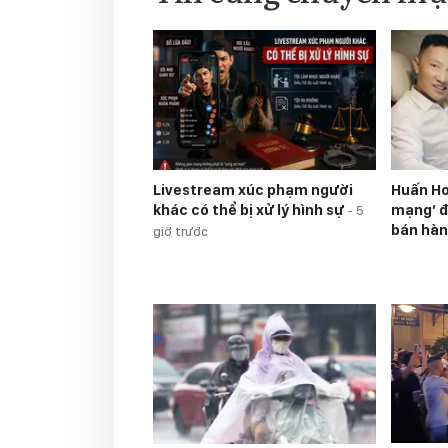
Livestream xúc phạm người
Huấn Ho
khác có thể bị xử lý hình sự
mạng’ đ
-
5
bán hà
giờ trước