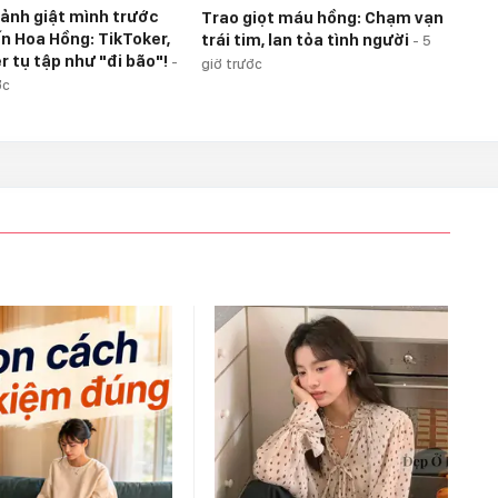
ảnh giật mình trước
Trao giọt máu hồng: Chạm vạn
n Hoa Hồng: TikToker,
trái tim, lan tỏa tình người
-
5
r tụ tập như "đi bão"!
-
giờ trước
ớc