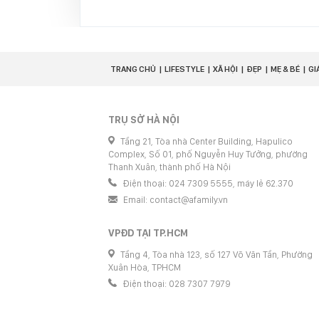
TRANG CHỦ
LIFESTYLE
XÃ HỘI
ĐẸP
MẸ & BÉ
GI
TRỤ SỞ HÀ NỘI
Tầng 21, Tòa nhà Center Building, Hapulico
Complex, Số 01, phố Nguyễn Huy Tưởng, phường
Thanh Xuân, thành phố Hà Nội
Điện thoại: 024 7309 5555, máy lẻ 62.370
Email:
contact@afamily.vn
VPĐD TẠI TP.HCM
Tầng 4, Tòa nhà 123, số 127 Võ Văn Tần, Phường
Xuân Hòa, TPHCM
Điện thoại: 028 7307 7979