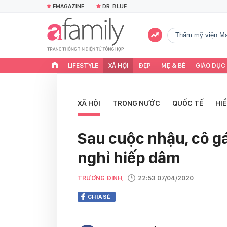
EMAGAZINE
DR. BLUE
Thẩm mỹ viện Ma
LIFESTYLE
XÃ HỘI
ĐẸP
MẸ & BÉ
GIÁO DỤC
XÃ HỘI
TRONG NƯỚC
QUỐC TẾ
HI
Sau cuộc nhậu, cô gá
nghỉ hiếp dâm
TRƯƠNG ĐỊNH,
22:53 07/04/2020
CHIA SẺ