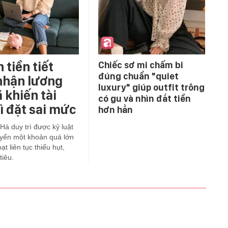
 tiền tiết
Chiếc sơ mi chấm bi
đúng chuẩn "quiet
nhận lương
luxury" giúp outfit trông
 khiến tài
có gu và nhìn đắt tiền
ì đặt sai mức
hơn hẳn
 Hà duy trì được kỷ luật
huyển một khoản quá lớn
t liên tục thiếu hụt,
tiêu.