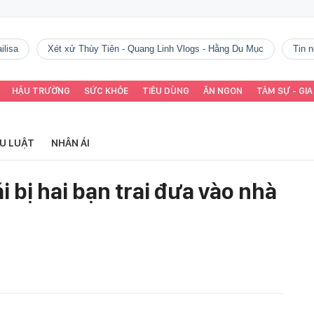
ilisa
Xét xử Thùy Tiên - Quang Linh Vlogs - Hằng Du Mục
tin
HẬU TRƯỜNG
SỨC KHỎE
TIÊU DÙNG
ĂN NGON
TÂM SỰ - GIA
ỂU LUẬT
NHÂN ÁI
i bị hai bạn trai đưa vào nhà