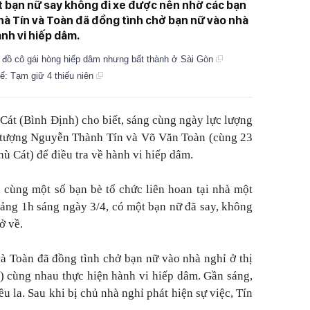
t bạn nữ say không đi xe được nên nhờ các bạn
nhà Tín và Toàn đã đồng tình chở bạn nữ vào nhà
nh vi hiếp dâm.
ột đồ cô gái hòng hiếp dâm nhưng bất thành ở Sài Gòn
hể: Tạm giữ 4 thiếu niên
Cát (Bình Định) cho biết, sáng cùng ngày lực lượng
i tượng Nguyễn Thành Tín và Võ Văn Toàn (cùng 23
hù Cát) để điều tra về hành vi hiếp dâm.
n cùng một số bạn bè tổ chức liên hoan tại nhà một
ảng 1h sáng ngày 3/4, có một bạn nữ đã say, không
ở về.
và Toàn đã đồng tình chở bạn nữ vào nhà nghỉ ở thị
 cùng nhau thực hiện hành vi hiếp dâm. Gần sáng,
êu la. Sau khi bị chủ nhà nghỉ phát hiện sự việc, Tín