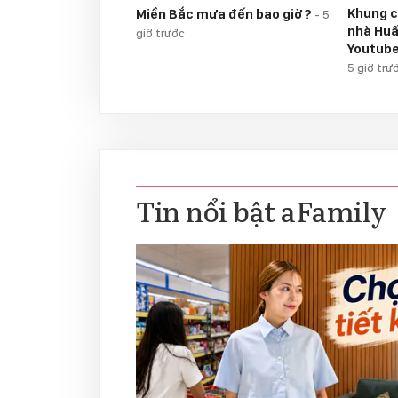
Khung c
Miền Bắc mưa đến bao giờ?
-
5
nhà Huấ
giờ trước
Youtube
5 giờ trư
Tin nổi bật aFamily