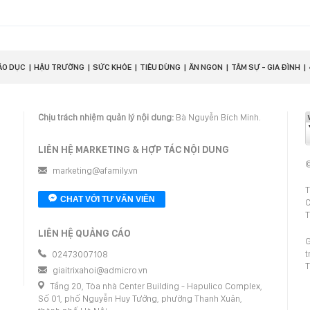
ÁO DỤC
HẬU TRƯỜNG
SỨC KHỎE
TIÊU DÙNG
ĂN NGON
TÂM SỰ - GIA ĐÌNH
Chịu trách nhiệm quản lý nội dung:
Bà Nguyễn Bích Minh.
LIÊN HỆ MARKETING & HỢP TÁC NỘI DUNG
©
marketing@afamily.vn
T
CHAT VỚI TƯ VẤN VIÊN
C
T
LIÊN HỆ QUẢNG CÁO
G
t
02473007108
T
giaitrixahoi@admicro.vn
Tầng 20, Tòa nhà Center Building - Hapulico Complex,
Số 01, phố Nguyễn Huy Tưởng, phường Thanh Xuân,