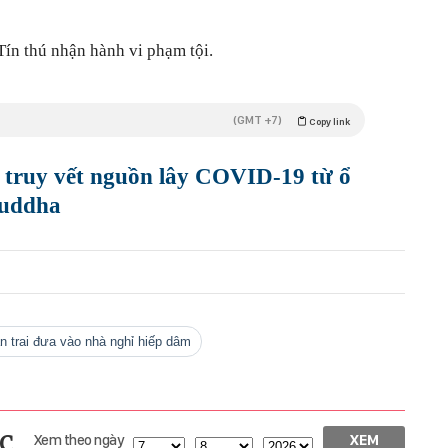
Tín thú nhận hành vi phạm tội.
(GMT +7)
Copy link
 truy vết nguồn lây COVID-19 từ ổ
Buddha
bạn trai đưa vào nhà nghỉ hiếp dâm
c
Xem theo ngày
XEM