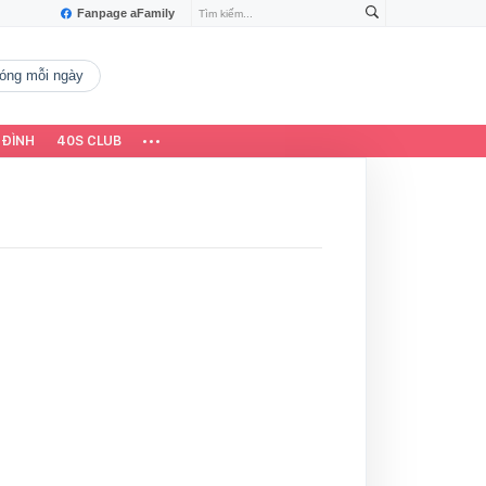
Fanpage aFamily
 nóng mỗi ngày
 ĐÌNH
40S CLUB