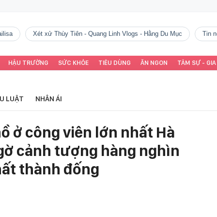
ilisa
Xét xử Thùy Tiên - Quang Linh Vlogs - Hằng Du Mục
tin
HẬU TRƯỜNG
SỨC KHỎE
TIÊU DÙNG
ĂN NGON
TÂM SỰ - GIA
ỂU LUẬT
NHÂN ÁI
ồ ở công viên lớn nhất Hà
ngờ cảnh tượng hàng nghìn
hất thành đống