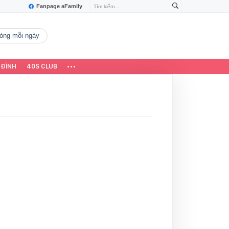
Fanpage aFamily
 nóng mỗi ngày
 ĐÌNH
40S CLUB