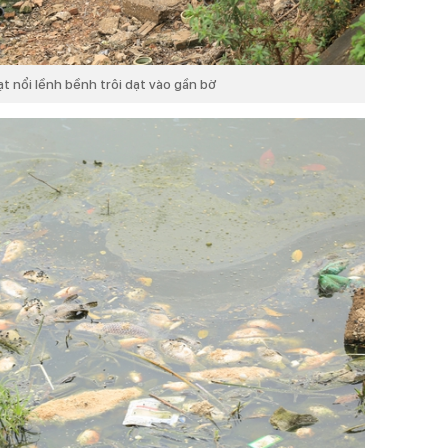
ạt nổi lềnh bềnh trôi dạt vào gần bờ