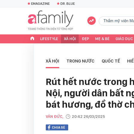
EMAGAZINE
DR. BLUE
Thẩm mỹ viện Ma
LIFESTYLE
XÃ HỘI
ĐẸP
MẸ & BÉ
GIÁO DỤC
XÃ HỘI
TRONG NƯỚC
QUỐC TẾ
HI
Rút hết nước trong h
Nội, người dân bất 
bát hương, đồ thờ c
VÂN ĐỨC,
20:42 26/03/2025
CHIA SẺ