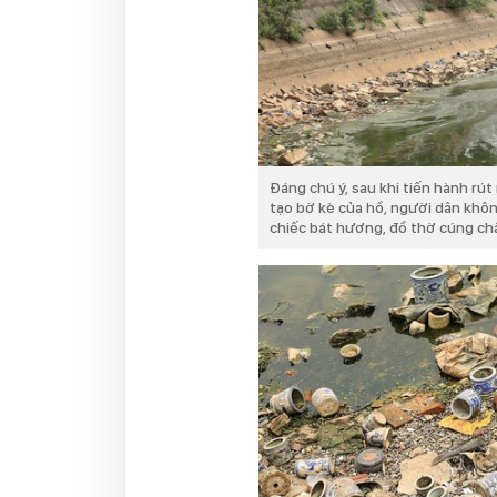
Đáng chú ý, sau khi tiến hành rú
tạo bờ kè của hồ, người dân khôn
chiếc bát hương, đồ thờ cúng ch