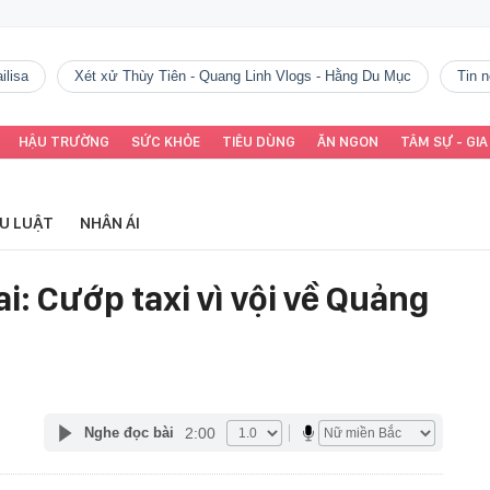
ilisa
Xét xử Thùy Tiên - Quang Linh Vlogs - Hằng Du Mục
tin
HẬU TRƯỜNG
SỨC KHỎE
TIÊU DÙNG
ĂN NGON
TÂM SỰ - GIA
ỂU LUẬT
NHÂN ÁI
i: Cướp taxi vì vội về Quảng
2:00
Nghe đọc bài