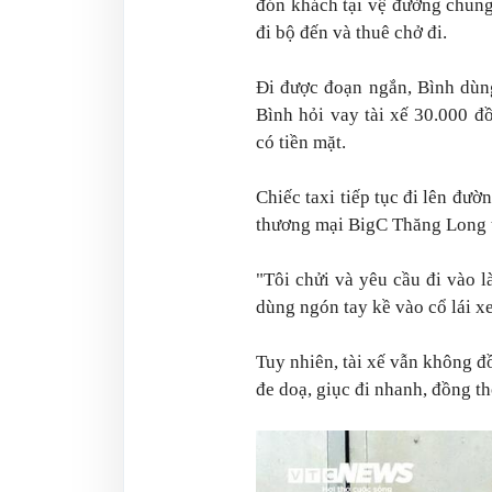
đón khách tại vệ đường chung
đi bộ đến và thuê chở đi.
Đi được đoạn ngắn, Bình dùng
Bình hỏi vay tài xế 30.000 đ
có tiền mặt.
Chiếc taxi tiếp tục đi lên đườ
thương mại BigC Thăng Long t
"Tôi chửi và yêu cầu đi vào 
dùng ngón tay kề vào cổ lái xe
Tuy nhiên, tài xế vẫn không đồ
đe doạ, giục đi nhanh, đồng th