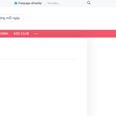
Fanpage aFamily
 nóng mỗi ngày
 ĐÌNH
40S CLUB