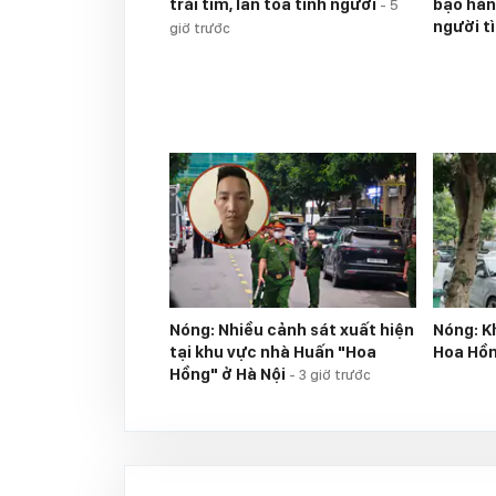
trái tim, lan tỏa tình người
bạo hàn
-
5
người t
giờ trước
Nóng: Nhiều cảnh sát xuất hiện
Nóng: K
tại khu vực nhà Huấn "Hoa
Hoa Hồ
Hồng" ở Hà Nội
-
3 giờ trước