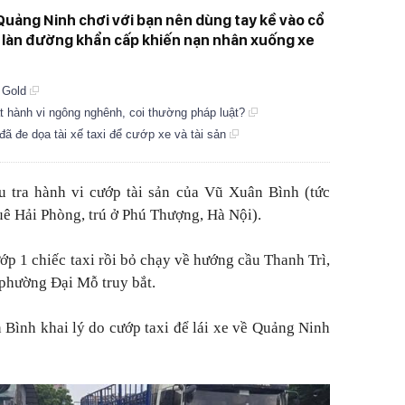
 Quảng Ninh chơi với bạn nên dùng tay kề vào cổ
ào làn đường khẩn cấp khiến nạn nhân xuống xe
h Gold
t hành vi ngông nghênh, coi thường pháp luật?
đã đe dọa tài xế taxi để cướp xe và tài sản
 tra hành vi cướp tài sản của Vũ Xuân Bình (tức
ê Hải Phòng, trú ở Phú Thượng, Hà Nội).
ớp 1 chiếc taxi rồi bỏ chạy về hướng cầu Thanh Trì,
 phường Đại Mỗ truy bắt.
 Bình khai lý do cướp taxi để lái xe về Quảng Ninh