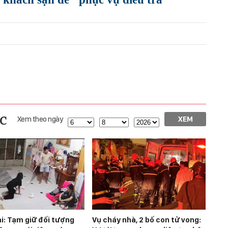
c
Xem theo ngày
XEM
i: Tạm giữ đối tượng
Vụ cháy nhà, 2 bố con tử vong: