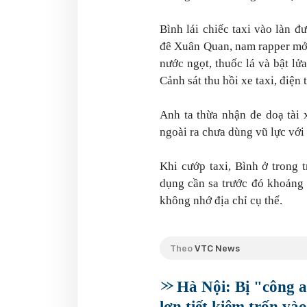
Bình lái chiếc taxi vào làn 
đê Xuân Quan, nam rapper mở 
nước ngọt, thuốc lá và bật lử
Cảnh sát thu hồi xe taxi, điện th
Anh ta thừa nhận đe doạ tài
ngoài ra chưa dùng vũ lực với
Khi cướp taxi, Bình ở trong 
dụng cần sa trước đó khoảng
không nhớ địa chỉ cụ thể.
Theo
VTC News
Hà Nội: Bị "công a
lợn tiết kiệm trốn và