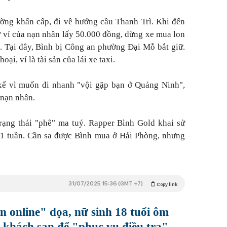
đường khẩn cấp, đi về hướng cầu Thanh Trì. Khi đến
ví của nạn nhân lấy 50.000 đồng, dừng xe mua lon
a. Tại đây, Bình bị Công an phường Đại Mỗ bắt giữ.
oại, ví là tài sản của lái xe taxi.‎
 xế vì muốn đi nhanh "vội gặp bạn ở Quảng Ninh",
 nạn nhân.
trạng thái "phê" ma tuý. Rapper Bình Gold khai sử
 1 tuần. Cần sa được Bình mua ở Hải Phòng, nhưng
31/07/2025 15:36 (GMT +7)
Copy link
n online" dọa, nữ sinh 18 tuổi ôm
o khách sạn để "phục vụ điều tra"