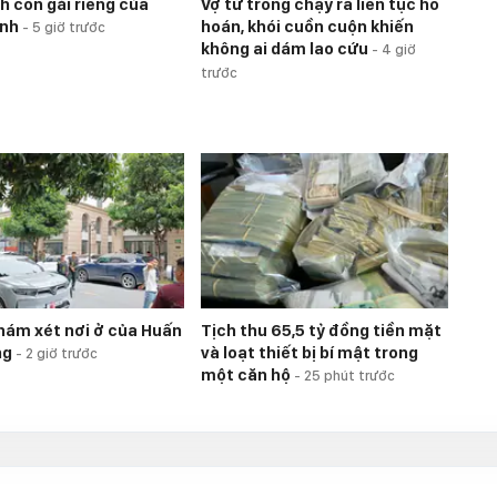
h con gái riêng của
Vợ từ trong chạy ra liên tục hô
ình
hoán, khói cuồn cuộn khiến
-
5 giờ trước
không ai dám lao cứu
-
4 giờ
trước
hám xét nơi ở của Huấn
Tịch thu 65,5 tỷ đồng tiền mặt
ng
và loạt thiết bị bí mật trong
-
2 giờ trước
một căn hộ
-
25 phút trước