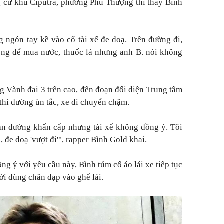
 cư khu Ciputra, phường Phú Thượng thì thấy Bình
 ngón tay kề vào cổ tài xế đe doạ. Trên đường đi,
ồng để mua nước, thuốc lá nhưng anh B. nói không
ng Vành đai 3 trên cao, đến đoạn đối diện Trung tâm
hì đường ùn tắc, xe di chuyển chậm.
làn đường khẩn cấp nhưng tài xế không đồng ý. Tôi
, đe doạ 'vượt đi'",
rapper Bình Gold khai.
ng ý với yêu cầu này, Bình túm cổ áo lái xe tiếp tục
ời dùng chân đạp vào ghế lái.