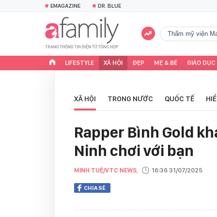
EMAGAZINE
DR. BLUE
Thẩm mỹ viện Ma
LIFESTYLE
XÃ HỘI
ĐẸP
MẸ & BÉ
GIÁO DỤC
XÃ HỘI
TRONG NƯỚC
QUỐC TẾ
HI
Rapper Bình Gold kha
Ninh chơi với bạn
MINH TUỆ/VTC NEWS,
16:36 31/07/2025
CHIA SẺ