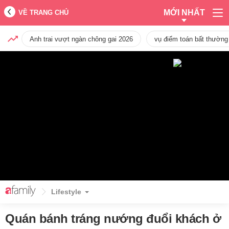
MỚI NHẤT
VỀ TRANG CHỦ
Anh trai vượt ngàn chông gai 2026
vụ điểm toán bất thường
Lifestyle
Quán bánh tráng nướng đuổi khách ở