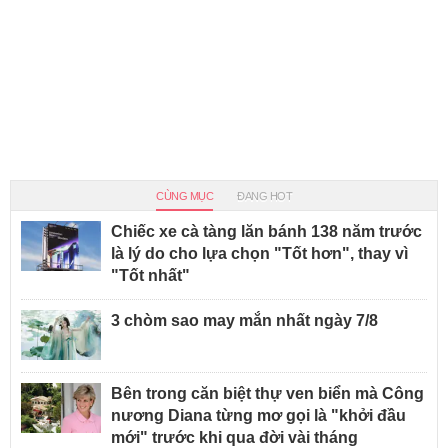
CÙNG MỤC
ĐANG HOT
Chiếc xe cà tàng lăn bánh 138 năm trước
là lý do cho lựa chọn "Tốt hơn", thay vì
"Tốt nhất"
3 chòm sao may mắn nhất ngày 7/8
Bên trong căn biệt thự ven biển mà Công
nương Diana từng mơ gọi là "khởi đầu
mới" trước khi qua đời vài tháng