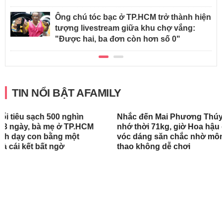
Ông chú tóc bạc ở TP.HCM trở thành hiện
tượng livestream giữa khu chợ vắng:
"Được hai, ba đơn còn hơn số 0"
TIN NỔI BẬT AFAMILY
Siêu mẫu Hà Anh cảnh báo 1 hoạt
Ai cũng có sơ 
động nhiều cha mẹ vẫn chọn cho
không phải ai 
con trong dịp nghỉ hè: Tuổi thơ chỉ
như cô nàng n
có một, hãy để con sống đúng với
sự hồn nhiên đó