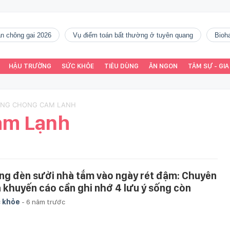
gàn chông gai 2026
vụ điểm toán bất thường ở tuyên quang
Bio
HẬU TRƯỜNG
SỨC KHỎE
TIÊU DÙNG
ĂN NGON
TÂM SỰ - GIA
ONG CHONG CAM LANH
ảm Lạnh
ng đèn sưởi nhà tắm vào ngày rét đậm: Chuyên
a khuyến cáo cần ghi nhớ 4 lưu ý sống còn
 khỏe
-
6 năm trước