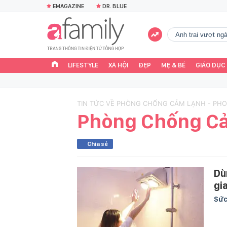
EMAGAZINE
DR. BLUE
Anh trai vượt n
LIFESTYLE
XÃ HỘI
ĐẸP
MẸ & BÉ
GIÁO DỤC
TIN TỨC VỀ PHÒNG CHỐNG CẢM LẠNH - PH
Phòng Chống C
Chia sẻ
Dù
gi
Sức