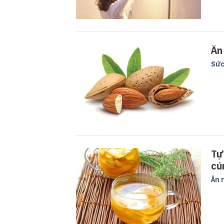
Ăn
Sức
Tự
cú
Ăn 