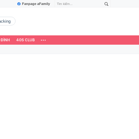
Fanpage aFamily
hacking
 ĐÌNH
40S CLUB