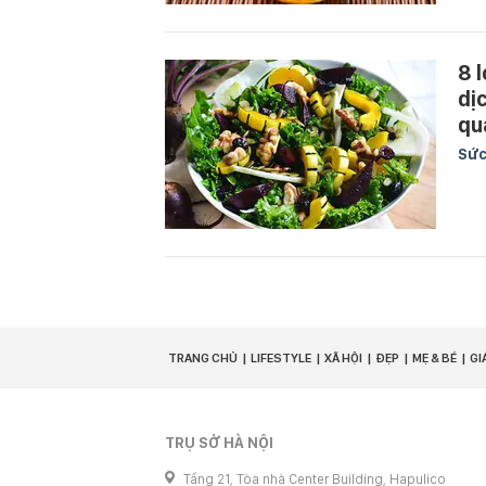
8 
dị
qu
Sức
TRANG CHỦ
LIFESTYLE
XÃ HỘI
ĐẸP
MẸ & BÉ
GI
TRỤ SỞ HÀ NỘI
Tầng 21, Tòa nhà Center Building, Hapulico