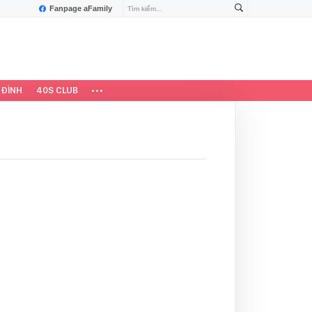
Fanpage aFamily
 ĐÌNH
40S CLUB