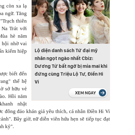
ng còn xa lạ
oa ngữ. Tăng
"Trạch thiên
Na Trát với
Mùa hè năm
 hội nhờ vai
Lộ diện danh sách Tứ đại mỹ
ấn kiếm hiệp
nhân ngọt ngào nhất Cbiz:
Dương Tử bất ngờ bị mỉa mai khi
ược biết đến
đứng cùng Triệu Lộ Tư, Điền Hi
rang" thế hệ
Vi
ờ sở hữu vẻ
gào. Hồi năm
khanh nhật
c đông đảo khán giả yêu thích, cá nhân Điền Hi Vi
cánh". Bây giờ, nữ diễn viên hứa hẹn sẽ tiếp tục đạt
nh kỷ".