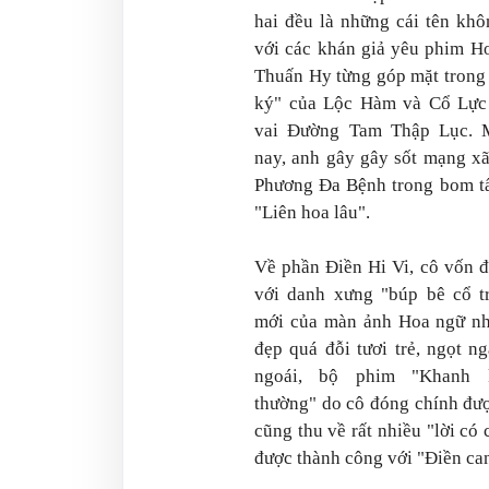
hai đều là những cái tên khô
với các khán giả yêu phim H
Thuấn Hy từng góp mặt trong 
ký" của Lộc Hàm và Cổ Lực 
vai Đường Tam Thập Lục. 
nay, anh gây gây sốt mạng xã
Phương Đa Bệnh trong bom t
"Liên hoa lâu".
Về phần Điền Hi Vi, cô vốn đ
với danh xưng "búp bê cổ t
mới của màn ảnh Hoa ngữ nh
đẹp quá đỗi tươi trẻ, ngọt n
ngoái, bộ phim "Khanh 
thường" do cô đóng chính đượ
cũng thu về rất nhiều "lời có 
được thành công với "Điền ca