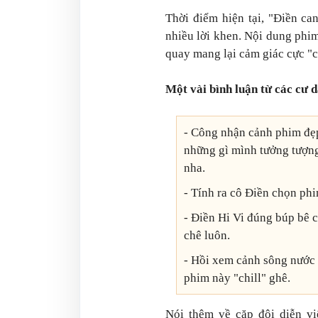
Thời điểm hiện tại, "Điền ca
nhiều lời khen. Nội dung phim
quay mang lại cảm giác cực "ch
Một vài bình luận từ các cư 
- Công nhận cảnh phim đẹp
những gì mình tưởng tượn
nha.
- Tính ra cô Điền chọn phi
- Điền Hi Vi đúng búp bê 
chê luôn.
- Hồi xem cảnh sông nước 
phim này "chill" ghê.
Nói thêm về cặp đôi diễn vi