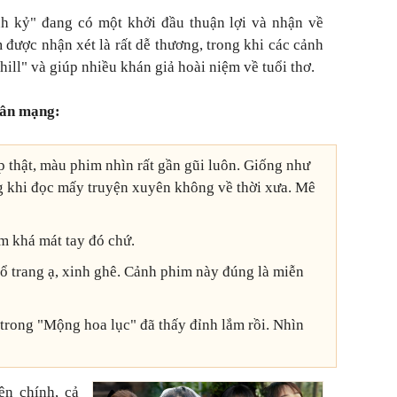
nh kỷ" đang có một khởi đầu thuận lợi và nhận về
 được nhận xét là rất dễ thương, trong khi các cảnh
ill" và giúp nhiều khán giả hoài niệm về tuổi thơ.
dân mạng:
 thật, màu phim nhìn rất gần gũi luôn. Giống như
g khi đọc mấy truyện xuyên không về thời xưa. Mê
m khá mát tay đó chứ.
cổ trang ạ, xinh ghê. Cảnh phim này đúng là miễn
trong "Mộng hoa lục" đã thấy đỉnh lắm rồi. Nhìn
ên chính, cả