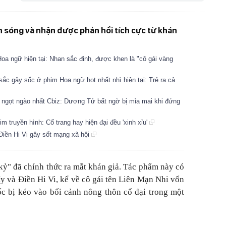
n sóng và nhận được phản hồi tích cực từ khán
a ngữ hiện tại: Nhan sắc đỉnh, được khen là "cô gái vàng
c gây sốc ở phim Hoa ngữ hot nhất nhì hiện tại: Trẻ ra cả
 ngọt ngào nhất Cbiz: Dương Tử bất ngờ bị mỉa mai khi đứng
m truyền hình: Cổ trang hay hiện đại đều 'xinh xỉu'
iền Hi Vi gây sốt mạng xã hội
kỷ" đã chính thức ra mắt khán giả. Tác phẩm này có
y và Điền Hi Vi, kể về cô gái tên Liên Mạn Nhi vốn
ốc bị kéo vào bối cảnh nông thôn cổ đại trong một