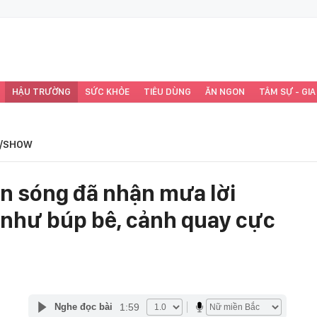
HẬU TRƯỜNG
SỨC KHỎE
TIÊU DÙNG
ĂN NGON
TÂM SỰ - GIA
/SHOW
n sóng đã nhận mưa lời
 như búp bê, cảnh quay cực
1:59
Nghe đọc bài