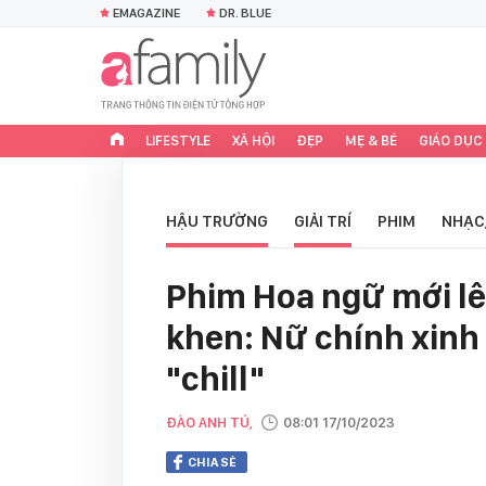
EMAGAZINE
DR. BLUE
LIFESTYLE
XÃ HỘI
ĐẸP
MẸ & BÉ
GIÁO DỤC
HẬU TRƯỜNG
GIẢI TRÍ
PHIM
NHẠC
Phim Hoa ngữ mới lê
khen: Nữ chính xinh
"chill"
ĐÀO ANH TÚ,
08:01 17/10/2023
CHIA SẺ