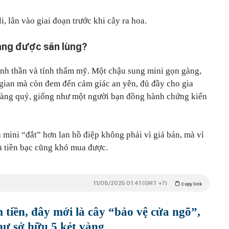
i, lân vào giai đoạn trước khi cây ra hoa.
càng được săn lùng?
 tinh thần và tính thẩm mỹ. Một chậu sung mini gọn gàng,
 gian mà còn đem đến cảm giác an yên, đủ đầy cho gia
i càng quý, giống như một người bạn đồng hành chứng kiến
 mini “đắt” hơn lan hồ điệp không phải vì giá bán, mà vì
mà tiền bạc cũng khó mua được.
11/08/2025 01:41 (GMT +7)
Copy link
 tiền, đây mới là cây “bảo vệ cửa ngõ”,
như sở hữu 5 két vàng