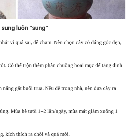
 sung luôn “sung”
 nhất vì quả sai, dễ chăm. Nên chọn cây có dáng gốc đẹp,
c tốt. Có thể trộn thêm phân chuồng hoai mục để tăng dinh
 nắng gắt buổi trưa. Nếu để trong nhà, nên đưa cây ra
úng. Mùa hè tưới 1–2 lần/ngày, mùa mát giảm xuống 1
g, kích thích ra chồi và quả mới.