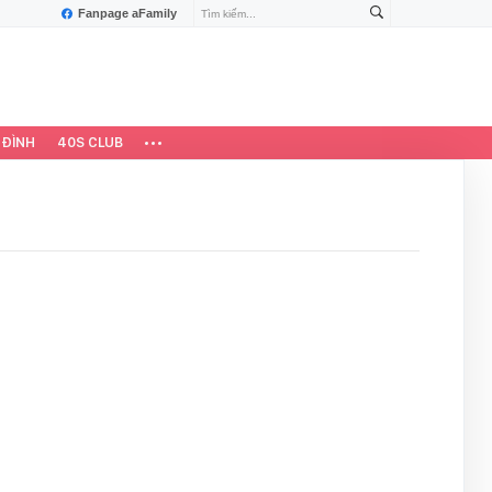
Fanpage aFamily
 ĐÌNH
40S CLUB