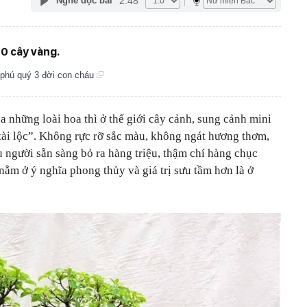
2:48
Nghe đọc bài
00 cây vàng.
a phú quý 3 đời con cháu
a những loài hoa thì ở thế giới cây cảnh, sung cảnh mini
a tài lộc”. Không rực rỡ sắc màu, không ngát hương thơm,
 người sẵn sàng bỏ ra hàng triệu, thậm chí hàng chục
 nằm ở ý nghĩa phong thủy và giá trị sưu tầm hơn là ở