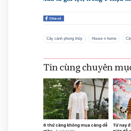
Chia sẻ
cây cảnh phong thủy
house n home
c
Tin cùng chuyên mụ
6 thứ càng không mua càng dễ
Từ nay đ
giàu
giáp dễ 