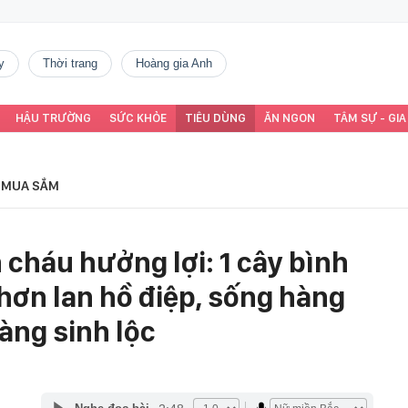
y
thời trang
Hoàng gia Anh
HẬU TRƯỜNG
SỨC KHỎE
TIÊU DÙNG
ĂN NGON
TÂM SỰ - GIA
MUA SẮM
 cháu hưởng lợi: 1 cây bình
hơn lan hồ điệp, sống hàng
àng sinh lộc