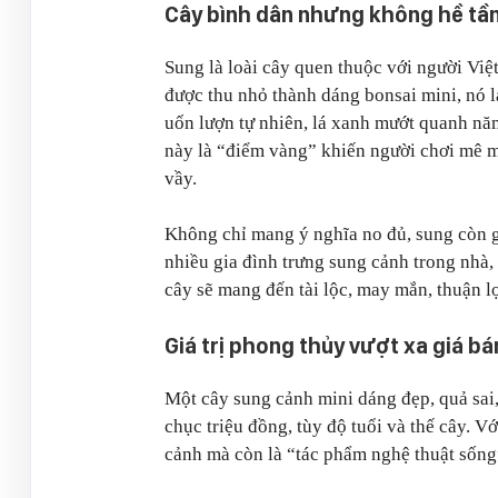
Cây bình dân nhưng không hề t
Sung là loài cây quen thuộc với người Vi
được thu nhỏ thành dáng bonsai mini, nó lạ
uốn lượn tự nhiên, lá xanh mướt quanh n
này là “điểm vàng” khiến người chơi mê m
vầy.
Không chỉ mang ý nghĩa no đủ, sung còn gắ
nhiều gia đình trưng sung cảnh trong nhà,
cây sẽ mang đến tài lộc, may mắn, thuận lợ
Giá trị phong thủy vượt xa giá bá
Một cây sung cảnh mini dáng đẹp, quả sai,
chục triệu đồng, tùy độ tuổi và thế cây. 
cảnh mà còn là “tác phẩm nghệ thuật sống”