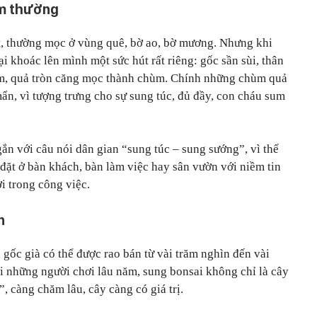
ầm thường
ệt, thường mọc ở vùng quê, bờ ao, bờ mương. Nhưng khi
i khoác lên mình một sức hút rất riêng: gốc sần sùi, thân
ăm, quả tròn căng mọc thành chùm. Chính những chùm quả
ẩn, vì tượng trưng cho sự sung túc, đủ đầy, con cháu sum
n với câu nói dân gian “sung túc – sung sướng”, vì thế
 đặt ở bàn khách, bàn làm việc hay sân vườn với niềm tin
i trong công việc.
n
 gốc già có thể được rao bán từ vài trăm nghìn đến vài
Với những người chơi lâu năm, sung bonsai không chỉ là cây
, càng chăm lâu, cây càng có giá trị.