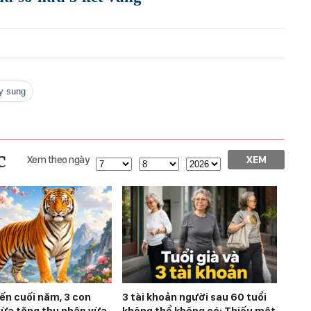
ây sung
c
Xem theo ngày
XEM
ến cuối năm, 3 con
3 tài khoản người sau 60 tuổi
vừa tăng thu nhập vừa
không thể không có: Thiếu một