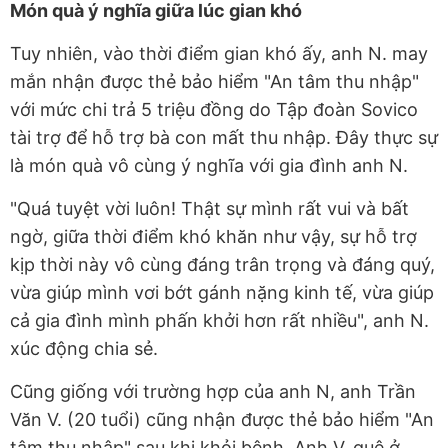
Món quà ý nghĩa giữa lúc gian khó
Tuy nhiên, vào thời điểm gian khó ấy, anh N. may
mắn nhận được thẻ bảo hiểm "An tâm thu nhập"
với mức chi trả 5 triệu đồng do Tập đoàn Sovico
tài trợ để hỗ trợ bà con mất thu nhập. Đây thực sự
là món quà vô cùng ý nghĩa với gia đình anh N.
"Quá tuyệt vời luôn! Thật sự mình rất vui và bất
ngờ, giữa thời điểm khó khăn như vậy, sự hỗ trợ
kịp thời này vô cùng đáng trân trọng và đáng quý,
vừa giúp mình vơi bớt gánh nặng kinh tế, vừa giúp
cả gia đình mình phấn khởi hơn rất nhiều", anh N.
xúc động chia sẻ.
Cũng giống với trường hợp của anh N, anh Trần
Văn V. (20 tuổi) cũng nhận được thẻ bảo hiểm "An
tâm thu nhập" sau khi khỏi bệnh. Anh V. quê ở