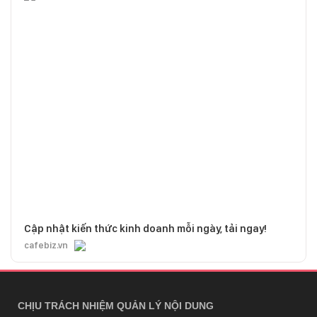
Lương 12 triệu vẫn gửi mẹ 2 triệu,
tự tiết kiệm thêm 4 triệu mỗi tháng:
Cách chi tiêu khiến nhiều người thu
nhập cao cũng phải nể
Mềm tim với kh
Hiển vừa thi đ
gái bị ốm khi K
"mợ chảnh" Ann
quá giống bố