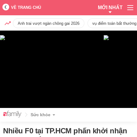
MỚI NHẤT
VỀ TRANG CHỦ
Anh trai vượt ngàn chông gai 2026
vụ điểm toán bất thường
Sức khỏe
Nhiều F0 tại TP.HCM phấn khởi nhận