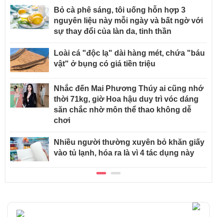
Bỏ cà phê sáng, tôi uống hỗn hợp 3
nguyên liệu này mỗi ngày và bất ngờ với
sự thay đổi của làn da, tinh thần
Loài cá "độc lạ" dài hàng mét, chứa "báu
vật" ở bụng có giá tiền triệu
Nhắc đến Mai Phương Thúy ai cũng nhớ
thời 71kg, giờ Hoa hậu duy trì vóc dáng
săn chắc nhờ môn thể thao không dễ
chơi
Nhiều người thường xuyên bỏ khăn giấy
vào tủ lạnh, hóa ra là vì 4 tác dụng này
TIN NỔI BẬT AFAMILY