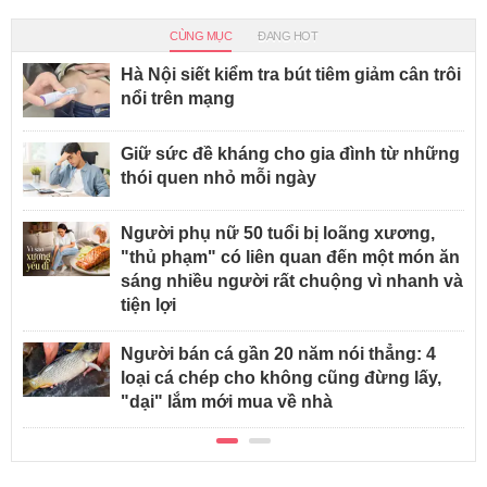
CÙNG MỤC
ĐANG HOT
Hà Nội siết kiểm tra bút tiêm giảm cân trôi
nổi trên mạng
Giữ sức đề kháng cho gia đình từ những
thói quen nhỏ mỗi ngày
Người phụ nữ 50 tuổi bị loãng xương,
"thủ phạm" có liên quan đến một món ăn
sáng nhiều người rất chuộng vì nhanh và
tiện lợi
Người bán cá gần 20 năm nói thẳng: 4
loại cá chép cho không cũng đừng lấy,
"dại" lắm mới mua về nhà