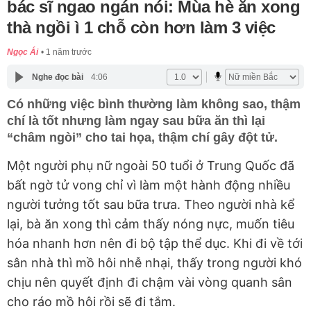
bác sĩ ngao ngán nói: Mùa hè ăn xong
thà ngồi ì 1 chỗ còn hơn làm 3 việc
Ngọc Ái
1 năm trước
Nghe đọc bài
4:06
Có những việc bình thường làm không sao, thậm
chí là tốt nhưng làm ngay sau bữa ăn thì lại
“châm ngòi” cho tai họa, thậm chí gây đột tử.
Một người phụ nữ ngoài 50 tuổi ở Trung Quốc đã
bất ngờ tử vong chỉ vì làm một hành động nhiều
người tưởng tốt sau bữa trưa. Theo người nhà kể
lại, bà ăn xong thì cảm thấy nóng nực, muốn tiêu
hóa nhanh hơn nên đi bộ tập thể dục. Khi đi về tới
sân nhà thì mồ hôi nhễ nhại, thấy trong người khó
chịu nên quyết định đi chậm vài vòng quanh sân
cho ráo mồ hôi rồi sẽ đi tắm.