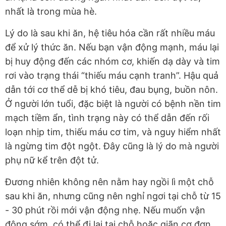
nhất là trong mùa hè.
Lý do là sau khi ăn, hệ tiêu hóa cần rất nhiều máu
để xử lý thức ăn. Nếu bạn vận động mạnh, máu lại
bị huy động đến các nhóm cơ, khiến dạ dày và tim
rơi vào trạng thái “thiếu máu cạnh tranh”. Hậu quả
dẫn tới cơ thể dễ bị khó tiêu, đau bụng, buồn nôn.
Ở người lớn tuổi, đặc biệt là người có bệnh nền tim
mạch tiềm ẩn, tình trạng này có thể dẫn đến rối
loạn nhịp tim, thiếu máu cơ tim, và nguy hiểm nhất
là ngừng tim đột ngột. Đây cũng là lý do mà người
phụ nữ kể trên đột tử.
Đương nhiên không nên nằm hay ngồi lì một chỗ
sau khi ăn, nhưng cũng nên nghỉ ngơi tại chỗ từ 15
- 30 phút rồi mới vận động nhẹ. Nếu muốn vận
động sớm, có thể đi lại tại chỗ hoặc giãn cơ đơn