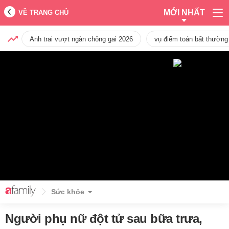
MỚI NHẤT
VỀ TRANG CHỦ
Anh trai vượt ngàn chông gai 2026
vụ điểm toán bất thường
Sức khỏe
Người phụ nữ đột tử sau bữa trưa,