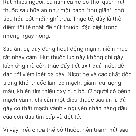
Rất nhiều người, cả nam cả nữ có thói quen hút
thuốc sau bữa ăn như một cách "thư giãn", chờ
tiêu hóa bớt mới nghỉ trưa. Thực tế, đây là thời
điểm tồi tệ nhất để hút thuốc, đặc biệt trong
những ngày nóng.
Sau ăn, dạ dày đang hoạt động mạnh, niêm mạc
rất nhạy cảm. Hút thuốc lúc này không chỉ gây
kích ứng mà còn thúc đẩy tiết axit quá mức, dễ
dẫn tới viêm loét dạ dày. Nicotine và các chất độc
trong khói thuốc làm co mạch, giảm lưu lượng
máu, khiến tim thiếu oxy cục bộ. Ở người có bệnh
mạch vành, chỉ cần một điếu thuốc sau ăn là đủ
gây co thắt mạch vành - nguyên nhân hàng đầu
của cơn đau tim cấp và đột tử.
Vì vậy, nếu chưa thể bỏ thuốc, nên tránh hút sau