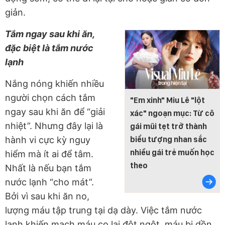
giản.
Tắm ngay sau khi ăn,
đặc biệt là tắm nước
lạnh
Nắng nóng khiến nhiều
người chọn cách tắm
"Em xinh" Miu Lê "lột
ngay sau khi ăn để “giải
xác" ngoạn mục: Từ cô
nhiệt”. Nhưng đây lại là
gái mũi tẹt trở thành
hành vi cực kỳ nguy
biểu tượng nhan sắc
nhiều gái trẻ muốn học
hiểm mà ít ai để tâm.
theo
Nhất là nếu bạn tắm
nước lạnh “cho mát”.
Bởi vì sau khi ăn no,
lượng máu tập trung tại dạ dày. Việc tắm nước
lạnh khiến mạch máu co lại đột ngột, máu bị dồn