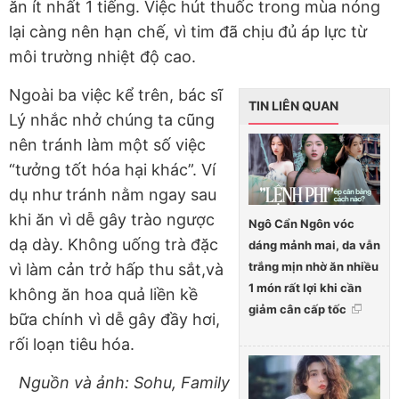
ăn ít nhất 1 tiếng. Việc hút thuốc trong mùa nóng
lại càng nên hạn chế, vì tim đã chịu đủ áp lực từ
môi trường nhiệt độ cao.
Ngoài ba việc kể trên, bác sĩ
TIN LIÊN QUAN
Lý nhắc nhở chúng ta cũng
nên tránh làm một số việc
“tưởng tốt hóa hại khác”. Ví
dụ như tránh nằm ngay sau
khi ăn vì dễ gây trào ngược
Ngô Cẩn Ngôn vóc
dạ dày. Không uống trà đặc
dáng mảnh mai, da vẫn
trắng mịn nhờ ăn nhiều
vì làm cản trở hấp thu sắt,và
1 món rất lợi khi cần
không ăn hoa quả liền kề
giảm cân cấp tốc
bữa chính vì dễ gây đầy hơi,
rối loạn tiêu hóa.
Nguồn và ảnh: Sohu, Family