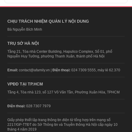
CHỊU TRÁCH NHIỆM QUẢN LÝ NỘI DUNG
Bà Nguyễn Bích Minh
TRỤ SỞ HÀ NỘI
Tầng 21, Tòa nhà Center Building, Hapulico Complex, Số 01, phố
Nguyễn Huy Tưởng, phường Thanh Xuân, thành phố Hà Nội
Email:
contact@afamily.vn |
Điện thoại:
024 7309 5555, máy lẻ 62.370
VPĐD TẠI TP.HCM
Tầng 4, Tòa nhà 123, số 127 Võ Văn Tần, Phường Xuân Hòa, TPHCM
Điện thoại:
028 7307 7979
Giấy phép thiết lập trang thông tin điện tử tổng hợp trên mạng số
2217/GP-TTĐT do Sở Thông tin và Truyền thông Hà Nội cấp ngày 10
tháng 4 năm 2019