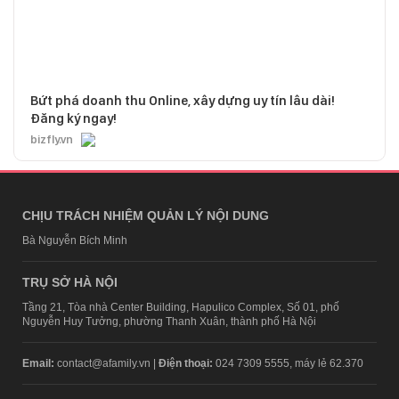
Bứt phá doanh thu Online, xây dựng uy tín lâu dài!
Đăng ký ngay!
bizfly.vn
CHỊU TRÁCH NHIỆM QUẢN LÝ NỘI DUNG
Bà Nguyễn Bích Minh
TRỤ SỞ HÀ NỘI
Tầng 21, Tòa nhà Center Building, Hapulico Complex, Số 01, phố
Nguyễn Huy Tưởng, phường Thanh Xuân, thành phố Hà Nội
Email:
contact@afamily.vn |
Điện thoại:
024 7309 5555, máy lẻ 62.370