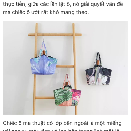
thực tiễn, giữa các lần lật ô, nó giải quyết vấn đề
mà chiếc ô ướt rất khó mang theo.
Chiếc ô ma thuật có lớp bên ngoài là một miếng