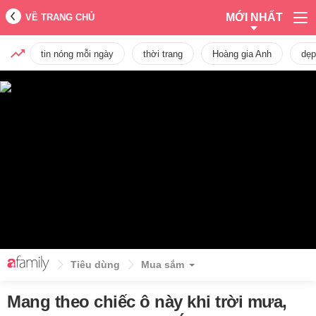
MỚI NHẤT
VỀ TRANG CHỦ
tin nóng mỗi ngày
thời trang
Hoàng gia Anh
dẹp
Tiêu dùng
Mua sắm
Mang theo chiếc ô này khi trời mưa,