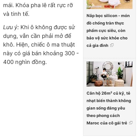
mái. Khóa pha lê rất rực rỡ
và tinh tế.
Nắp bọc silicon - món
đồ chống tràn thực
Lưu ý:
Khi ô không được sử
phẩm cực siêu, còn
dụng, vẫn cần phải mở để
bảo vệ sức khỏe cho
khô. Hiện, chiếc ô ma thuật
cả gia đình
này có giá bán khoảng 300 -
400 nghìn đồng.
Căn hộ 26m² cũ kỹ, tẻ
nhạt biến thành không
gian sống đáng yêu
theo phong cách
Maroc của cô gái trẻ