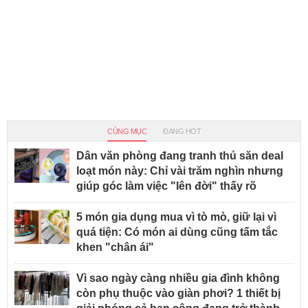
CÙNG MỤC
ĐANG HOT
Dân văn phòng đang tranh thủ săn deal
loạt món này: Chỉ vài trăm nghìn nhưng
giúp góc làm việc "lên đời" thấy rõ
5 món gia dụng mua vì tò mò, giữ lại vì
quá tiện: Có món ai dùng cũng tấm tắc
khen "chân ái"
Vì sao ngày càng nhiều gia đình không
còn phụ thuộc vào giàn phơi? 1 thiết bị