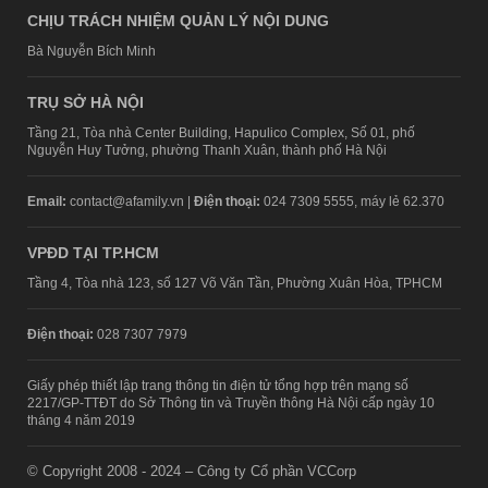
CHỊU TRÁCH NHIỆM QUẢN LÝ NỘI DUNG
Bà Nguyễn Bích Minh
TRỤ SỞ HÀ NỘI
Tầng 21, Tòa nhà Center Building, Hapulico Complex, Số 01, phố
Nguyễn Huy Tưởng, phường Thanh Xuân, thành phố Hà Nội
Email:
contact@afamily.vn |
Điện thoại:
024 7309 5555, máy lẻ 62.370
VPĐD TẠI TP.HCM
Tầng 4, Tòa nhà 123, số 127 Võ Văn Tần, Phường Xuân Hòa, TPHCM
Điện thoại:
028 7307 7979
Giấy phép thiết lập trang thông tin điện tử tổng hợp trên mạng số
2217/GP-TTĐT do Sở Thông tin và Truyền thông Hà Nội cấp ngày 10
tháng 4 năm 2019
© Copyright 2008 - 2024 – Công ty Cổ phần VCCorp