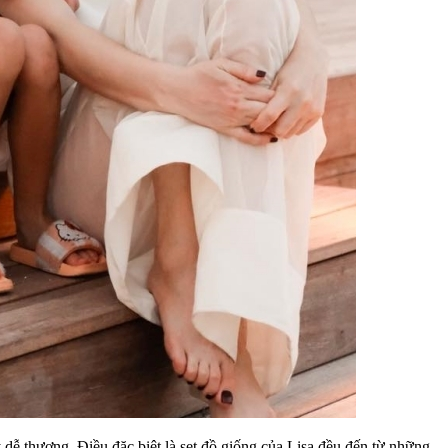
dễ thương. Điều đặc biệt là set đồ giống của Lisa đều đến từ những