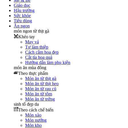
Mẹ & Bé
Giáo dục
Hậu trường
Sức khỏe
Tiêu dùng
Ăn ngon
món ngon từ thịt gà
Khéo tay
May vá
Tự làm thiệp
Cách cắm hoa đẹp
Cắt tỉa hoa quả
Hướng dẫn làm phụ kiện
món ăn mùa đông
Theo thực phẩm
Món ăn từ thịt gà
Món ăn từ thịt heo
Món ăn từ rau củ
Món ăn từ tôm
Món ăn từ trứng
sinh tố đẹp da
Theo cách chế biến
Món xào
Món nướng
Món kho