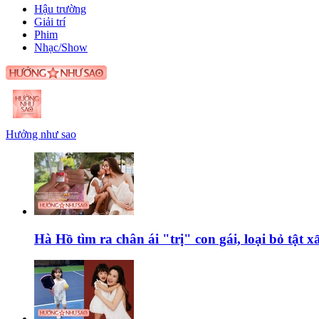
Hậu trường
Giải trí
Phim
Nhạc/Show
Hưởng như sao
Hà Hồ tìm ra chân ái "trị" con gái, loại bỏ tật 