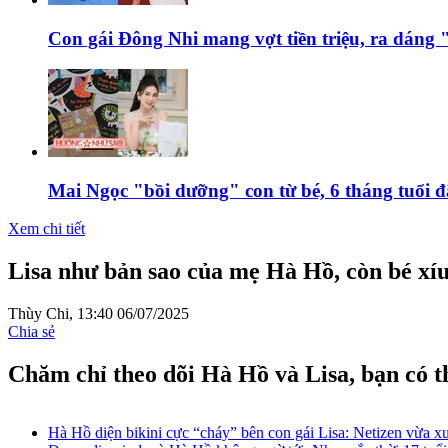
Con gái Đông Nhi mang vợt tiền triệu, ra dáng "
Mai Ngọc "bồi dưỡng" con từ bé, 6 tháng tuổi đ
Xem chi tiết
Lisa như bản sao của mẹ Hà Hồ, còn bé xíu
Thùy Chi,
13:40 06/07/2025
Chia sẻ
Chăm chỉ theo dõi Hà Hồ và Lisa, bạn có t
Hà Hồ diện bikini cực “cháy” bên con gái Lisa: Netizen vừa 