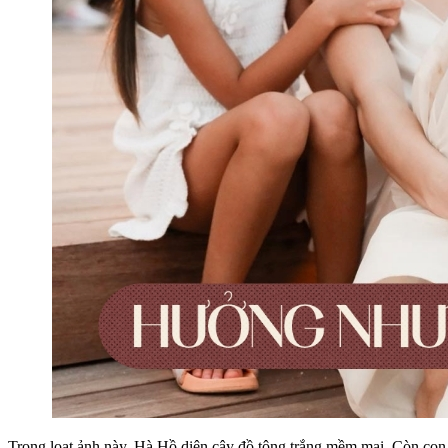
Trong loạt ảnh này, Hà Hồ diện cây đồ tông trắng mềm mại. Còn con g