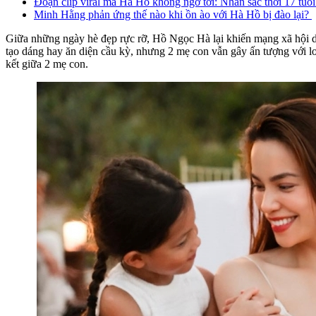
Đoạn clip viral mà Hà Hồ không ngờ tới: Nhan sắc thời 17 tuổ
Minh Hằng phản ứng thế nào khi ồn ào với Hà Hồ bị đào lại?
Giữa những ngày hè đẹp rực rỡ, Hồ Ngọc Hà lại khiến mạng xã hội dậ
tạo dáng hay ăn diện cầu kỳ, nhưng 2 mẹ con vẫn gây ấn tượng với l
kết giữa 2 mẹ con.