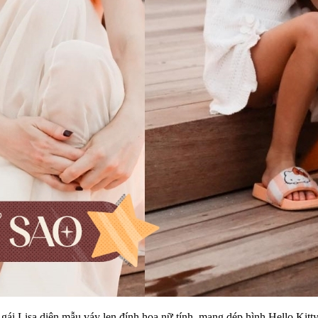
ái Lisa diện mẫu váy len đính hoa nữ tính, mang dép hình Hello Kitty 