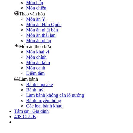
Món hấp
Món chiên
Theo văn hóa
Món ăn Ý
Món ăn Hàn Quốc
Món ăn nhật bản
Món ăn thái lan
Món ăn pháp
Món ăn theo bữa
Món khai vị
Món chính
Món ăn kèm
Món canh
Điểm tâm
Làm bánh
Bánh cupcake
Bánh mỳ
Làm bánh không cần lò nướng
Bánh truyền thống
Các loại bánh khác
Tâm sự - Gia đình
40S CLUB