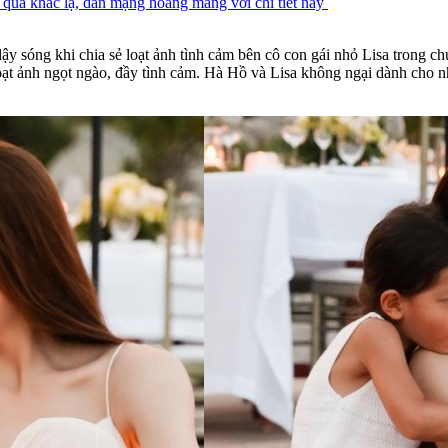
i quá khác lạ, dân mạng hoang mang với chi tiết này
y sóng khi chia sẻ loạt ảnh tình cảm bên cô con gái nhỏ Lisa trong c
oạt ảnh ngọt ngào, đầy tình cảm. Hà Hồ và Lisa không ngại dành cho 