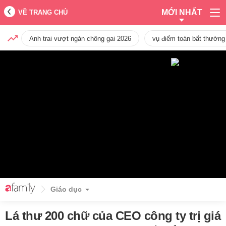
MỚI NHẤT
VỀ TRANG CHỦ
Anh trai vượt ngàn chông gai 2026
vụ điểm toán bất thường
Giáo dục
Lá thư 200 chữ của CEO công ty trị giá