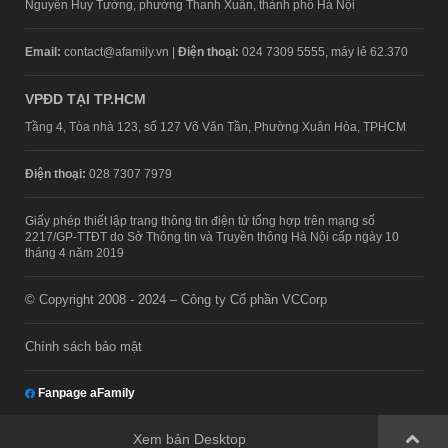
Nguyễn Huy Tưởng, phường Thanh Xuân, thành phố Hà Nội
Email:
contact@afamily.vn |
Điện thoại:
024 7309 5555, máy lẻ 62.370
VPĐD TẠI TP.HCM
Tầng 4, Tòa nhà 123, số 127 Võ Văn Tần, Phường Xuân Hòa, TPHCM
Điện thoại:
028 7307 7979
Giấy phép thiết lập trang thông tin điện tử tổng hợp trên mạng số
2217/GP-TTĐT do Sở Thông tin và Truyền thông Hà Nội cấp ngày 10
tháng 4 năm 2019
© Copyright 2008 - 2024 – Công ty Cổ phần VCCorp
Chính sách bảo mật
Fanpage aFamily
Xem bản Desktop