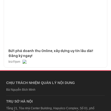
Bứt phá doanh thu Online, xây dựng uy tín lâu dài!
Đăng ký ngay!
bizfly.vn
CHỊU TRÁCH NHIỆM QUẢN LÝ NỘI DUNG
Bà Nguyễn Bích Minh
TRỤ SỞ HÀ NỘI
Tầng 21, Tòa nhà Center Building, Hapulico Complex, Số 01, phố