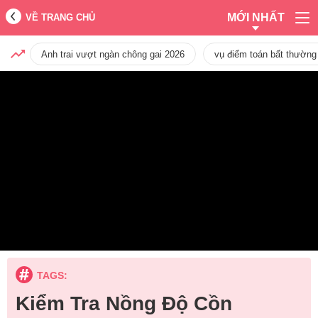
MỚI NHẤT
VỀ TRANG CHỦ
Anh trai vượt ngàn chông gai 2026
vụ điểm toán bất thường
TAGS:
Kiểm Tra Nồng Độ Cồn