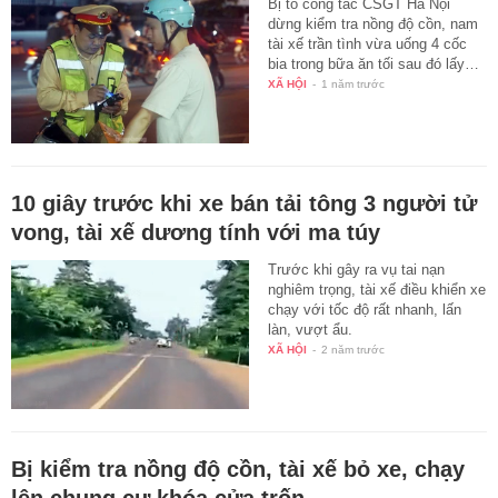
Bị tổ công tác CSGT Hà Nội
dừng kiểm tra nồng độ cồn, nam
tài xế trần tình vừa uống 4 cốc
bia trong bữa ăn tối sau đó lấy…
XÃ HỘI
-
1 năm trước
10 giây trước khi xe bán tải tông 3 người tử
vong, tài xế dương tính với ma túy
Trước khi gây ra vụ tai nạn
nghiêm trọng, tài xế điều khiển xe
chạy với tốc độ rất nhanh, lấn
làn, vượt ẩu.
XÃ HỘI
-
2 năm trước
Bị kiểm tra nồng độ cồn, tài xế bỏ xe, chạy