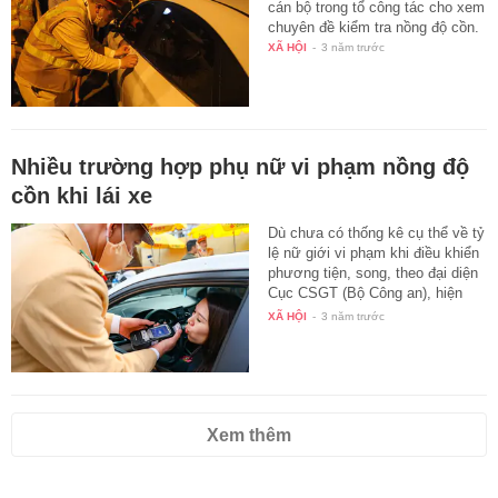
Nam tài xế ô tô chây ì tại chốt
141 khoảng 3 giờ đồng hồ và đòi
cán bộ trong tổ công tác cho xem
chuyên đề kiểm tra nồng độ cồn.
XÃ HỘI
-
3 năm trước
Nhiều trường hợp phụ nữ vi phạm nồng độ
cồn khi lái xe
Dù chưa có thống kê cụ thể về tỷ
lệ nữ giới vi phạm khi điều khiển
phương tiện, song, theo đại diện
Cục CSGT (Bộ Công an), hiện
có…
XÃ HỘI
-
3 năm trước
Xem thêm