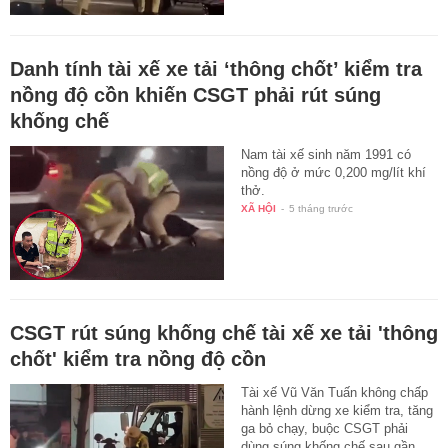
Danh tính tài xế xe tải ‘thông chốt’ kiểm tra
nồng độ cồn khiến CSGT phải rút súng
khống chế
Nam tài xế sinh năm 1991 có
nồng độ ở mức 0,200 mg/lít khí
thở.
XÃ HỘI
-
5 tháng trước
CSGT rút súng khống chế tài xế xe tải 'thông
chốt' kiểm tra nồng độ cồn
Tài xế Vũ Văn Tuấn không chấp
hành lệnh dừng xe kiểm tra, tăng
ga bỏ chạy, buộc CSGT phải
dùng súng khống chế sau gần…