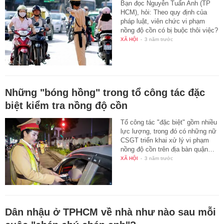
Bạn đọc Nguyễn Tuấn Anh (TP
HCM), hỏi: Theo quy định của
pháp luật, viên chức vi phạm
nồng độ cồn có bị buộc thôi việc?
XÃ HỘI
-
3 năm trước
Những "bóng hồng" trong tổ công tác đặc
biệt kiểm tra nồng độ cồn
Tổ công tác "đặc biệt" gồm nhiều
lực lượng, trong đó có những nữ
CSGT triển khai xử lý vi phạm
nồng độ cồn trên địa bàn quận…
XÃ HỘI
-
3 năm trước
Dân nhậu ở TPHCM về nhà như nào sau mỗi