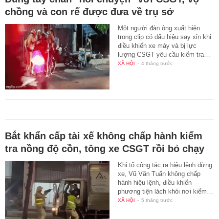
chồng và con rể được đưa về trụ sở
Một người đàn ông xuất hiện
trong clip có dấu hiệu say xỉn khi
điều khiển xe máy và bị lực
lượng CSGT yêu cầu kiểm tra…
XÃ HỘI
-
4 tháng trước
Bắt khẩn cấp tài xế không chấp hành kiểm
tra nồng độ cồn, tông xe CSGT rồi bỏ chạy
Khi tổ công tác ra hiệu lệnh dừng
xe, Vũ Văn Tuấn không chấp
hành hiệu lệnh, điều khiển
phương tiện lách khỏi nơi kiểm…
XÃ HỘI
-
5 tháng trước