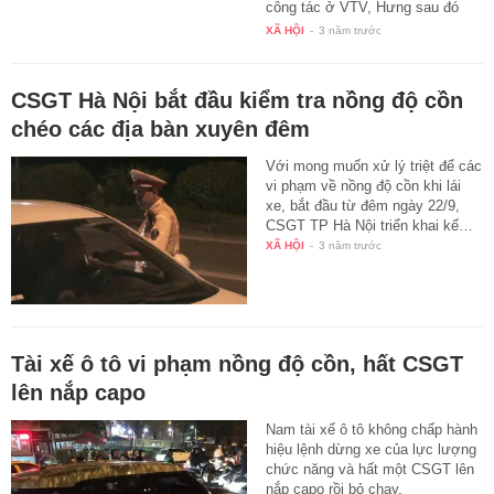
công tác ở VTV, Hưng sau đó
bị…
XÃ HỘI
-
3 năm trước
CSGT Hà Nội bắt đầu kiểm tra nồng độ cồn
chéo các địa bàn xuyên đêm
Với mong muốn xử lý triệt để các
vi phạm về nồng độ cồn khi lái
xe, bắt đầu từ đêm ngày 22/9,
CSGT TP Hà Nội triển khai kế…
XÃ HỘI
-
3 năm trước
Tài xế ô tô vi phạm nồng độ cồn, hất CSGT
lên nắp capo
Nam tài xế ô tô không chấp hành
hiệu lệnh dừng xe của lực lượng