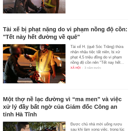
Tài xế bị phạt nặng do vi phạm nồng độ cồn:
"Tết này hết đường về quê"
Tài xế H. (quê Sóc Trăng) thừa
nhận nhậu tiệc tất niên, bị xử
phạt 4,5 triệu đồng do vi phạm
nồng độ cồn nên "Tết nay hết…
XÃ HỘI
-
3 năm trước
Một thợ nề lạc đường vì “ma men” và việc
xử lý đầy bất ngờ của Giám đốc Công an
tỉnh Hà Tĩnh
Được chủ nhà mời uống rượu
sau khi làm xong việc, trong lúc