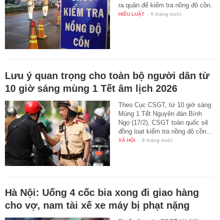
ra quân để kiểm tra nồng độ cồn.
HIỂU LUẬT
-
6 tháng trước
Lưu ý quan trọng cho toàn bộ người dân từ
10 giờ sáng mùng 1 Tết âm lịch 2026
Theo Cục CSGT, từ 10 giờ sáng
Mùng 1 Tết Nguyên đán Bính
Ngọ (17/2), CSGT toàn quốc sẽ
đồng loạt kiểm tra nồng độ cồn…
XÃ HỘI
-
8 tháng trước
Hà Nội: Uống 4 cốc bia xong đi giao hàng
cho vợ, nam tài xế xe máy bị phạt nặng