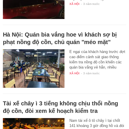
chức năng và hất một CSGT lên
nắp capo rồi bỏ chạy.
XÃ HỘI
-
3 năm trước
Hà Nội: Quán bia vắng hoe vì khách sợ bị
phạt nồng độ cồn, chủ quán "méo mặt"
E ngại của khách hàng trước đợt
cao điểm cảnh sát giao thông
kiểm tra nồng độ cồn khiến các
quán bia vắng vẻ hẳn, nhiều
quán…
XÃ HỘI
-
3 năm trước
Tài xế chây ì 3 tiếng không chịu thổi nồng
độ cồn, đòi xem kế hoạch kiểm tra