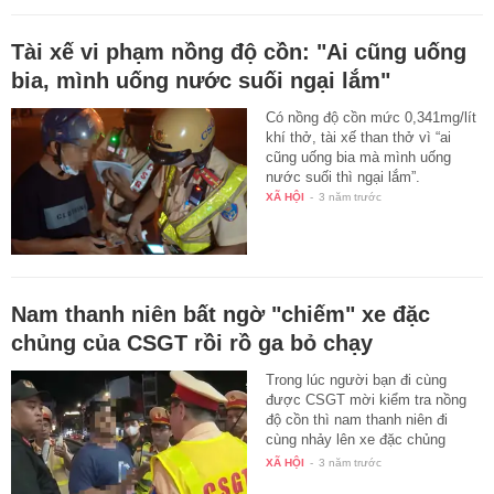
Tài xế vi phạm nồng độ cồn: "Ai cũng uống
bia, mình uống nước suối ngại lắm"
Có nồng độ cồn mức 0,341mg/lít
khí thở, tài xế than thở vì “ai
cũng uống bia mà mình uống
nước suối thì ngại lắm”.
XÃ HỘI
-
3 năm trước
Nam thanh niên bất ngờ "chiếm" xe đặc
chủng của CSGT rồi rồ ga bỏ chạy
Trong lúc người bạn đi cùng
được CSGT mời kiểm tra nồng
độ cồn thì nam thanh niên đi
cùng nhảy lên xe đặc chủng
của…
XÃ HỘI
-
3 năm trước