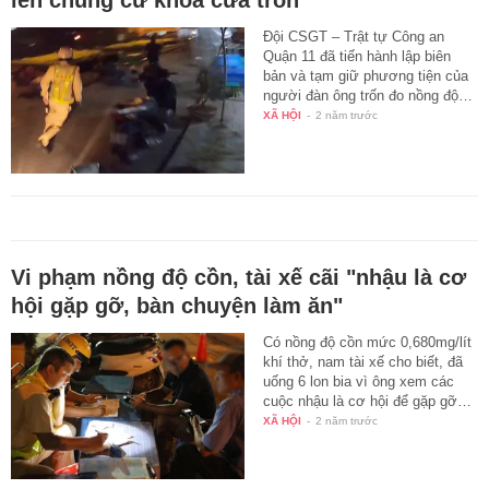
lên chung cư khóa cửa trốn
Đội CSGT – Trật tự Công an
Quận 11 đã tiến hành lập biên
bản và tạm giữ phương tiện của
người đàn ông trốn đo nồng độ…
XÃ HỘI
-
2 năm trước
Vi phạm nồng độ cồn, tài xế cãi "nhậu là cơ
hội gặp gỡ, bàn chuyện làm ăn"
Có nồng độ cồn mức 0,680mg/lít
khí thở, nam tài xế cho biết, đã
uống 6 lon bia vì ông xem các
cuộc nhậu là cơ hội để gặp gỡ…
XÃ HỘI
-
2 năm trước