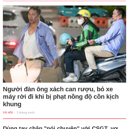
Người đàn ông xách can rượu, bỏ xe
máy rời đi khi bị phạt nồng độ cồn kịch
khung
XÃ HỘI
-
3 tháng trước
Dùng tay chân "nói chuyện" với CSGT, vợ