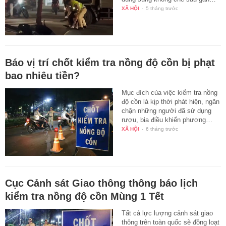
XÃ HỘI
-
5 tháng trước
Báo vị trí chốt kiểm tra nồng độ cồn bị phạt
bao nhiêu tiền?
Mục đích của việc kiểm tra nồng
độ cồn là kịp thời phát hiện, ngăn
chặn những người đã sử dụng
rượu, bia điều khiển phương…
XÃ HỘI
-
6 tháng trước
Cục Cảnh sát Giao thông thông báo lịch
kiểm tra nồng độ cồn Mùng 1 Tết
Tất cả lực lượng cảnh sát giao
thông trên toàn quốc sẽ đồng loạt