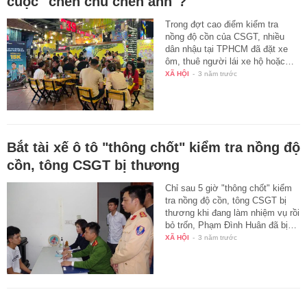
cuộc "chén chú chén anh"?
Trong đợt cao điểm kiểm tra
nồng độ cồn của CSGT, nhiều
dân nhậu tại TPHCM đã đặt xe
ôm, thuê người lái xe hộ hoặc…
XÃ HỘI
-
3 năm trước
Bắt tài xế ô tô "thông chốt" kiểm tra nồng độ
cồn, tông CSGT bị thương
Chỉ sau 5 giờ "thông chốt" kiểm
tra nồng độ cồn, tông CSGT bị
thương khi đang làm nhiệm vụ rồi
bỏ trốn, Phạm Đình Huân đã bị…
XÃ HỘI
-
3 năm trước