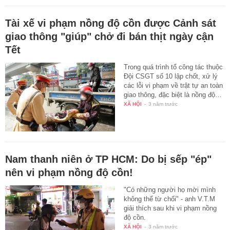
Tài xế vi phạm nồng độ cồn được Cảnh sát
giao thông "giúp" chở đi bán thịt ngày cận
Tết
Trong quá trình tổ công tác thuộc
Đội CSGT số 10 lập chốt, xử lý
các lỗi vi phạm về trật tự an toàn
giao thông, đặc biệt là nồng độ…
XÃ HỘI
-
3 năm trước
Nam thanh niên ở TP HCM: Do bị sếp "ép"
nên vi phạm nồng độ cồn!
"Có những người họ mời mình
không thể từ chối" - anh V.T.M
giải thích sau khi vi phạm nồng
độ cồn.
XÃ HỘI
-
3 năm trước